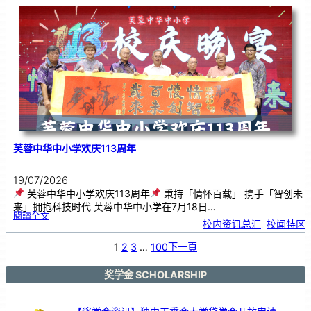
．
工
笔
雅
集
．
长
荣
丹
青
》
书
画
展
开
幕
芙蓉中华中小学欢庆113周年
19/07/2026
芙蓉中华中小学欢庆113周年
秉持「情怀百载」 携手「智创未
来」拥抱科技时代 芙蓉中华中小学在7月18日…
:
閱讀全文
芙
校内资讯总汇
, 
校闻特区
蓉
中
华
中
小
1
2
3
…
100
下一頁
学
欢
庆
1
1
3
奖学金 SCHOLARSHIP
周
年