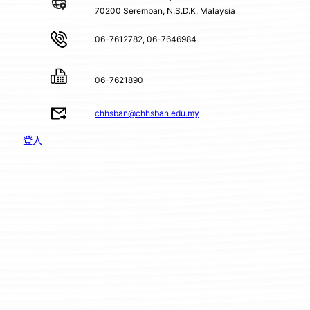
70200 Seremban, N.S.D.K. Malaysia
06-7612782, 06-7646984
06-7621890
chhsban@chhsban.edu.my
登入