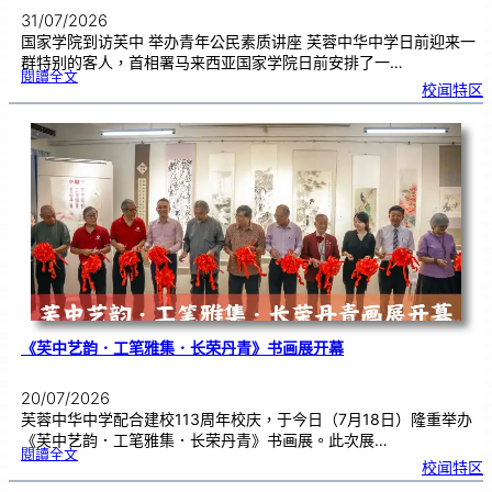
31/07/2026
国家学院到访芙中 举办青年公民素质讲座 芙蓉中华中学日前迎来一
群特别的客人，首相署马来西亚国家学院日前安排了一…
:
閱讀全文
努
校闻特区
鲁
与
国
家
学
院
到
访
芙
中
分
享
青
年
领
袖
素
质
讲
座
《芙中艺韵．工笔雅集．长荣丹青》书画展开幕
20/07/2026
芙蓉中华中学配合建校113周年校庆，于今日（7月18日）隆重举办
《芙中艺韵．工笔雅集．长荣丹青》书画展。此次展…
:
閱讀全文
《
校闻特区
芙
中
艺
韵