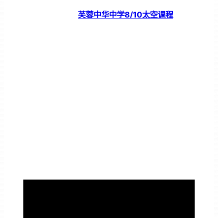
芙蓉中华中学8/10太空课程