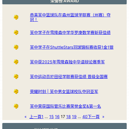
荣誉榜 AWARD
恭喜芙中篮球队在森州篮球学联赛（州赛）夺
冠！
芙中学子在雪隆森中学华罗庚数学赛斩获佳绩
芙中学子在ShuttleStars羽球锦标赛收获1金1银
芙中获2025年雪隆森独中华语辩论赛季军
芙中运动员於田径学联赛获佳绩 晋级全国赛
荣耀时刻 | 芙中男女篮球校队夺冠亚军
芙中荣获国际管乐比赛荣誉金奖&第一名
«
上一頁
1
…
15
16
17
18
19
…
40
下一頁
»