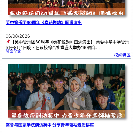
芙中管乐团60周年《奏花悦韵》圆满演出
06/08/2026
【芙中管乐团60周年《奏花悦韵》圆满演出】 芙蓉中华中学管乐
团于8月1日晚，在该校综合礼堂盛大举办“60周年…
:
閱讀全文
芙
校闻特区
中
管
乐
团
6
0
周
年
《
奏
花
悦
韵
》
圆
满
演
出
努鲁与国家学院到访芙中 分享青年领袖素质讲座