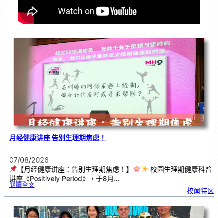
月经健康讲座 告别生理期焦虑！
07/08/2026
【月经健康讲座：告别生理期焦虑！】
校园生理期健康科普
讲座《Positively Period》，于8月…
:
閱讀全文
月
校闻特区
经
健
康
讲
座
告
别
生