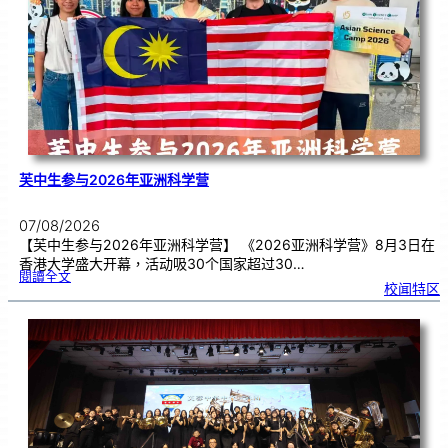
理
期
焦
虑
！
芙中生参与2026年亚洲科学营
07/08/2026
【芙中生参与2026年亚洲科学营】 《2026亚洲科学营》8月3日在
香港大学盛大开幕，活动吸30个国家超过30…
:
閱讀全文
芙
校闻特区
中
生
参
与
2
0
2
6
年
亚
洲
科
学
营