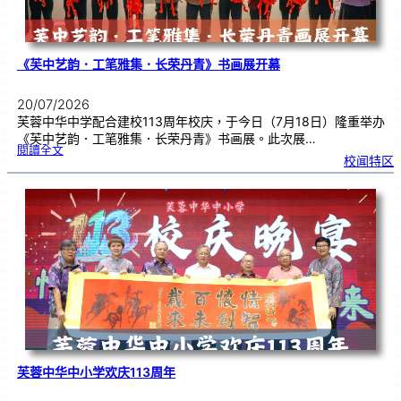
《芙中艺韵．工笔雅集．长荣丹青》书画展开幕
20/07/2026
芙蓉中华中学配合建校113周年校庆，于今日（7月18日）隆重举办
《芙中艺韵．工笔雅集．长荣丹青》书画展。此次展…
:
閱讀全文
《
校闻特区
芙
中
艺
韵
．
工
笔
雅
集
．
长
荣
丹
青
》
书
画
展
开
幕
芙蓉中华中小学欢庆113周年