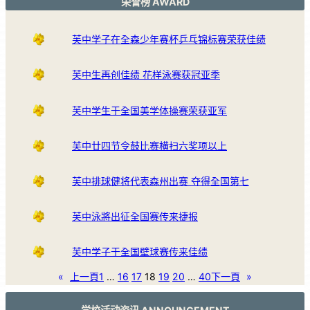
荣誉榜 AWARD
芙中学子在全森少年赛杯乒乓锦标赛荣获佳绩
芙中生再创佳绩 花样泳赛获冠亚季
芙中学生于全国美学体操赛荣获亚军
芙中廿四节令鼓比赛横扫六奖项以上
芙中排球健将代表森州出赛 夺得全国第七
芙中泳將出征全国赛传来捷报
芙中学子于全国壁球赛传来佳绩
«
上一頁
1
…
16
17
18
19
20
…
40
下一頁
»