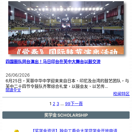
际
物
理
奥
赛
金
牌
！
四国鼓队同台演出！马日印台在芙中大舞台以鼓交流
26/06/2026
6月25日，芙蓉中华中学迎来来自日本、印尼及台湾的鼓艺团队，与
芙中二十四节令鼓队齐聚综合礼堂，以鼓会友、以艺传…
:
閱讀全文
四
校闻特区
国
鼓
队
同
台
1
2
3
…
99
下一頁
演
出
！
马
日
印
奖学金 SCHOLARSHIP
台
在
芙
中
大
舞
台
【奖学金资讯】独中工委会大学贷学金开放申请
以