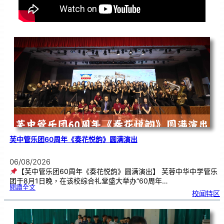
芙中管乐团60周年《奏花悦韵》圆满演出
06/08/2026
【芙中管乐团60周年《奏花悦韵》圆满演出】 芙蓉中华中学管乐
团于8月1日晚，在该校综合礼堂盛大举办“60周年…
:
閱讀全文
芙
校闻特区
中
管
乐
团
6
0
周
年
《