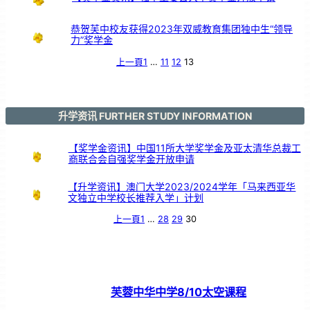
鼓
交
流
恭贺芙中校友获得2023年双威教育集团独中生“领导
力”奖学金
上一頁
1
…
11
12
13
升学资讯 FURTHER STUDY INFORMATION
【奖学金资讯】中国11所大学奖学金及亚太清华总裁工
商联合会自强奖学金开放申请
【升学资讯】澳门大学2023/2024学年「马来西亚华
文独立中学校长推荐入学」计划
上一頁
1
…
28
29
30
芙蓉中华中学8/10太空课程