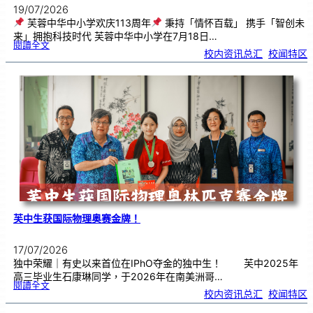
19/07/2026
芙蓉中华中小学欢庆113周年
秉持「情怀百载」 携手「智创未
来」拥抱科技时代 芙蓉中华中小学在7月18日…
:
閱讀全文
芙
校内资讯总汇
, 
校闻特区
蓉
中
华
中
小
学
欢
庆
1
1
3
周
年
芙中生获国际物理奥赛金牌！
17/07/2026
独中荣耀｜有史以来首位在IPhO夺金的独中生！ 芙中2025年
高三毕业生石康琳同学，于2026年在南美洲哥…
:
閱讀全文
芙
校内资讯总汇
, 
校闻特区
中
生
获
国