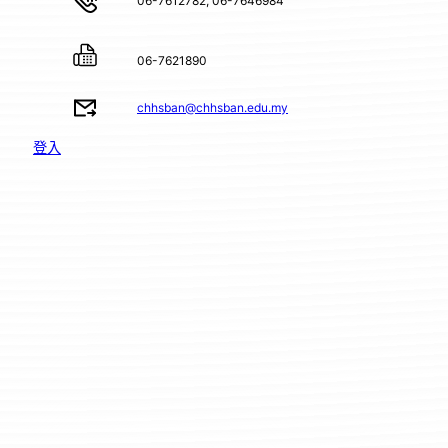
06-7612782, 06-7646984
06-7621890
chhsban@chhsban.edu.my
登入