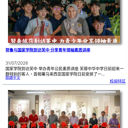
奏
花
悦
韵
》
圆
满
演
出
努鲁与国家学院到访芙中 分享青年领袖素质讲座
31/07/2026
国家学院到访芙中 举办青年公民素质讲座 芙蓉中华中学日前迎来一
群特别的客人，首相署马来西亚国家学院日前安排了一…
:
閱讀全文
努
校闻特区
鲁
与
国
家
学
院
到
访
芙
中
分
享
青
年
领
袖
素
质
讲
座