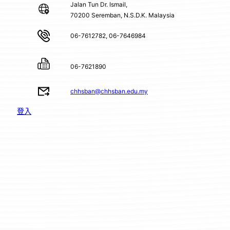
Jalan Tun Dr. Ismail,
70200 Seremban, N.S.D.K. Malaysia
06-7612782, 06-7646984
06-7621890
chhsban@chhsban.edu.my
登入