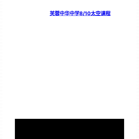
芙蓉中华中学8/10太空课程