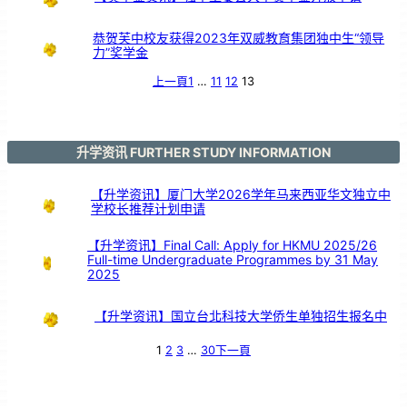
希
望
恭贺芙中校友获得2023年双威教育集团独中生“领导
力”奖学金
上一頁
1
…
11
12
13
升学资讯 FURTHER STUDY INFORMATION
【升学资讯】厦门大学2026学年马来西亚华文独立中
学校长推荐计划申请
【升学资讯】Final Call: Apply for HKMU 2025/26
Full-time Undergraduate Programmes by 31 May
2025
【升学资讯】国立台北科技大学侨生单独招生报名中
1
2
3
…
30
下一頁