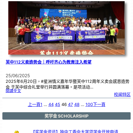
程
|
T
h
e
m
e
8
–
H
a
b
i
t
a
t
i
o
n
：
L
i
v
i
n
g
o
n
M
a
芙中112义卖造势会｜呼吁齐心为教育注入希望
r
s
25/06/2025
2025年6月20日，#星洲情义嘉年华暨芙中112周年义卖会感恩造势
会 于芙中综合礼堂举行并圆满落幕。是项活动…
:
閱讀全文
芙
校闻特区
中
1
1
2
义
上一頁
1
…
44
45
46
47
48
…
100
下一頁
卖
造
势
会
｜
呼
奖学金 SCHOLARSHIP
吁
齐
心
为
教
育
注
【奖学金资讯】独中工委会大学贷学金开放申请
入