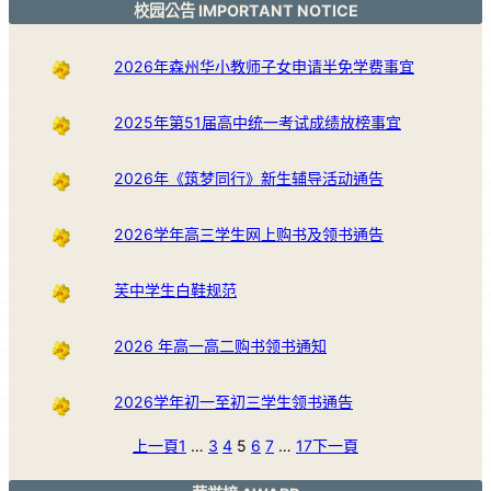
校园公告 IMPORTANT NOTICE
2026年森州华小教师子女申请半免学费事宜
2025年第51届高中统一考试成绩放榜事宜
2026年《筑梦同行》新生辅导活动通告
2026学年高三学生网上购书及领书通告
芙中学生白鞋规范
2026 年高一高二购书领书通知
2026学年初一至初三学生领书通告
上一頁
1
…
3
4
5
6
7
…
17
下一頁