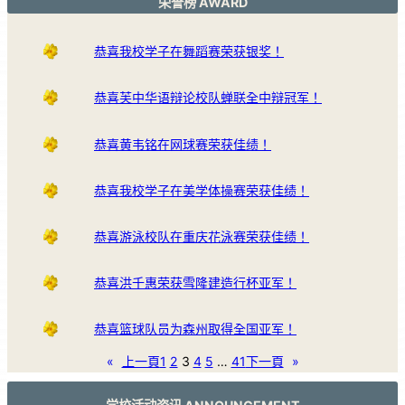
荣誉榜 AWARD
恭喜我校学子在舞蹈赛荣获银奖！
恭喜芙中华语辩论校队蝉联全中辩冠军！
恭喜黄韦铭在网球赛荣获佳绩！
恭喜我校学子在美学体操赛荣获佳绩！
恭喜游泳校队在重庆花泳赛荣获佳绩！
恭喜洪千惠荣获雪隆建造行杯亚军！
恭喜篮球队员为森州取得全国亚军！
«
上一頁
1
2
3
4
5
…
41
下一頁
»