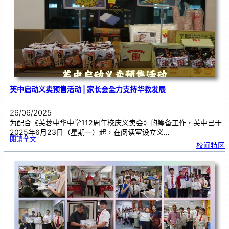
奏
•
音
乐
盛
典
》
|
挑
战
大
马
纪
录
大
全
芙中启动义卖预售活动 | 家长会全力支持华教发展
26/06/2025
为配合《芙蓉中华中学112周年校庆义卖会》的筹备工作，芙中已于
2025年6月23日（星期一）起，在阅读室设立义…
:
閱讀全文
芙
校闻特区
中
启
动
义
卖
预
售
活
动
|
家
长
会
全
力
支
持
华
教
发
展