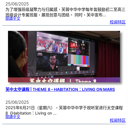
25/06/2025
为了增强班级凝聚力与归属感，芙蓉中华中学每年皆鼓励初二至高三
班级设计专属班服，展现创意与团结。 同时，芙中宣布…
:
閱讀全文
芙
校闻特区
中
班
服
日
正
式
启
动
凝
聚
力
从
“
衣
”
开
始
芙中太空课程 | THEME 8 – HABITATION：LIVING ON MARS
25/06/2025
2025年6月21日（星期六），芙蓉中华中学于视听室进行太空课程
8《Habitation：Living on …
:
閱讀全文
芙
校闻特区
中
太
空
课