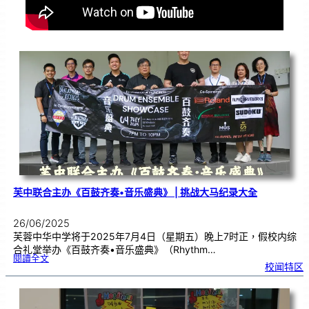
芙中联合主办《百鼓齐奏•音乐盛典》 | 挑战大马纪录大全
26/06/2025
芙蓉中华中学将于2025年7月4日（星期五）晚上7时正，假校内综
合礼堂举办《百鼓齐奏•音乐盛典》（Rhythm…
:
閱讀全文
芙
校闻特区
中
联
合
主
办
《
百
鼓
齐