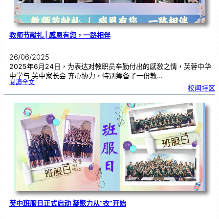
教师节献礼 | 感恩有您，一路相伴
26/06/2025
2025年6月24日，为表达对教职员辛勤付出的感激之情，芙蓉中华
中学与 芙中家长会 齐心协力，特别筹备了一份教…
:
閱讀全文
教
校闻特区
师
节
献
礼
|
感
恩
有
您
，
一
路
相
伴
芙中班服日正式启动 凝聚力从“衣”开始