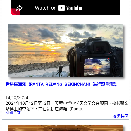
适耕庄海滩（PANTAI REDANG, SEKINCHAN）进行观星活动
14/10/2024
2024年10月12日至13日，芙蓉中华中学天文学会在顾问，校长蔡亲
炀博士的带领下，前往适耕庄海滩（Panta…
:
閱讀全文
适
校闻特区
耕
庄
海
滩
（
P
a
n