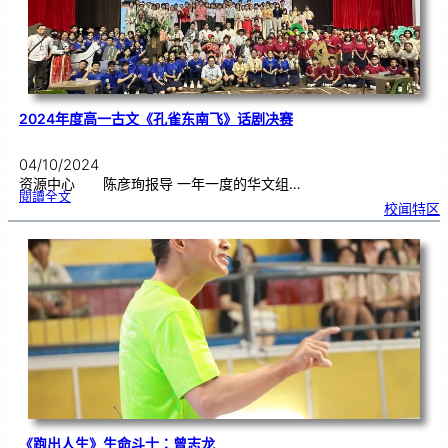
n
a
t
i
o
n
a
l
W
i
n
d
F
e
s
t
i
2024年度高一古文《孔雀东南飞》话剧决赛
v
a
l
(
m
i
04/10/2024
w
F
E
资源中心 陈彦珣报导 一年一度的华文组…
S
T
:
閱讀全文
)
2
C
校闻特区
0
o
2
n
4
c
年
e
度
r
高
t
一
B
古
a
文
n
《
d
孔
&
雀
E
东
n
南
s
飞
e
》
m
话
b
剧
l
决
e
赛
s
C
o
m
p
e
t
i
t
i
o
n
庆
功
《跑出人生》生命斗士：曾志龙
宴