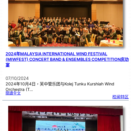
t
a
i
R
e
d
a
n
g
,
S
e
k
i
n
c
h
a
n
）
进
行
观
星
活
动
2024年MALAYSIA INTERNATIONAL WIND FESTIVAL
(MIWFEST) CONCERT BAND & ENSEMBLES COMPETITION庆功
宴
07/10/2024
2024年10月4日，芙中管乐团与Kolej Tunku Kurshiah Wind
Orchestra (T…
:
閱讀全文
2
校闻特区
0
2
4
年
M
a
l
a
y
s
i
a
I
n
t
e
r