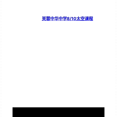
芙蓉中华中学8/10太空课程