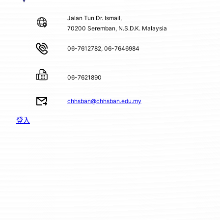
Jalan Tun Dr. Ismail,
70200 Seremban, N.S.D.K. Malaysia
06-7612782, 06-7646984
06-7621890
chhsban@chhsban.edu.my
登入