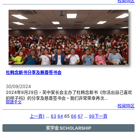
校闻特区
州
弘
扬
光
前
精
神
之
华
小
、
华
中
及
独
中
赠
书
仪
式
杜韩念新书分享及慈善签书会
30/09/2024
2024年9月29日，芙中家长会主办了杜韩念新书《你活出自己喜欢
的样子吗》的分享及慈善签书会。我们非常荣幸再次…
:
閱讀全文
杜
校闻特区
韩
念
新
书
分
上一頁
1
…
63
64
65
66
67
…
99
下一頁
享
及
慈
善
签
书
奖学金 SCHOLARSHIP
会