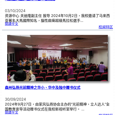
03/10/2024
资源中心 关迪隆副主任 报导 2024年10月2日，我校邀请了马来西
亚著名大馬國際知名，腦性麻痺超級馬拉松選手…
:
閱讀全文
《
校闻特区
跑
出
人
生
》
生
命
斗
士
：
曾
志
龙
森州弘扬光前精神之华小、华中及独中赠书仪式
30/09/2024
2024年9月27日，由家风弘扬协会主办的“光前精神，立人达人”全
国教育宣导活动赠书仪式在我校新视听室举行。 …
:
閱讀全文
森