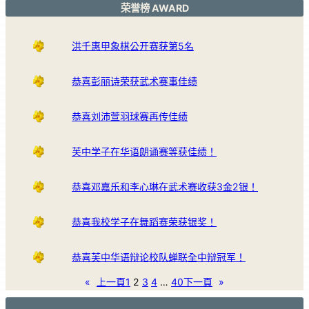
荣誉榜 AWARD
洪千惠甲象棋公开赛获第5名
恭喜彭丽诗荣获武术赛事佳绩
恭喜刘沛萱羽球赛再传佳绩
芙中学子在华语朗诵赛等获佳绩！
恭喜邓嘉乐和李心琳在武术赛收获3金2银！
恭喜我校学子在舞蹈赛荣获银奖！
恭喜芙中华语辩论校队蝉联全中辩冠军！
«
上一頁
1
2
3
4
…
40
下一頁
»