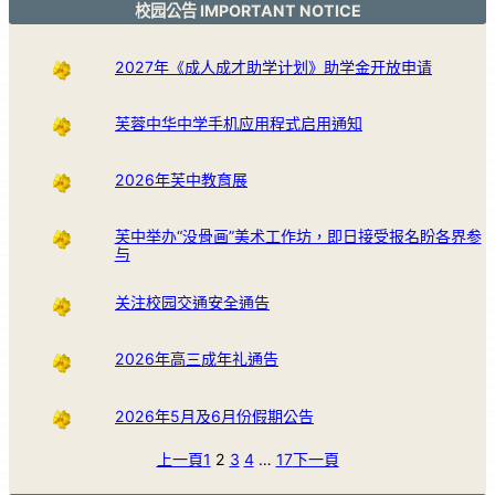
校园公告 IMPORTANT NOTICE
2027年《成人成才助学计划》助学金开放申请
芙蓉中华中学手机应用程式启用通知
2026年芙中教育展
芙中举办“没骨画”美术工作坊，即日接受报名盼各界参
与
关注校园交通安全通告
2026年高三成年礼通告
2026年5月及6月份假期公告
上一頁
1
2
3
4
…
17
下一頁