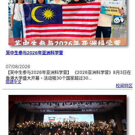
期
焦
虑
！
芙中生参与2026年亚洲科学营
07/08/2026
【芙中生参与2026年亚洲科学营】 《2026亚洲科学营》8月3日在
香港大学盛大开幕，活动吸30个国家超过30…
:
閱讀全文
芙
校闻特区
中
生
参
与
2
0
2
6
年
亚
洲
科
学
营