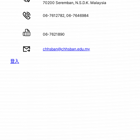
70200 Seremban, N.S.D.K. Malaysia
06-7612782, 06-7646984
06-7621890
chhsban@chhsban.edu.my
登入