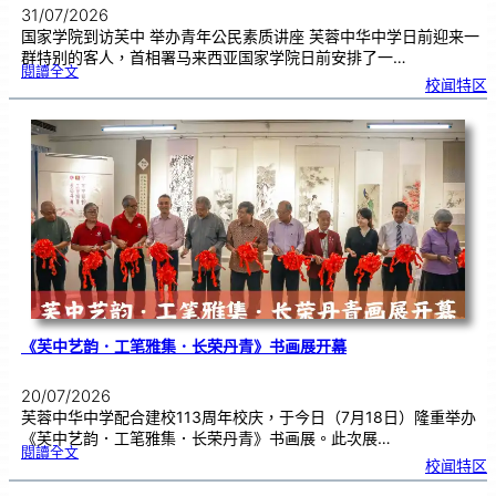
31/07/2026
国家学院到访芙中 举办青年公民素质讲座 芙蓉中华中学日前迎来一
群特别的客人，首相署马来西亚国家学院日前安排了一…
:
閱讀全文
努
校闻特区
鲁
与
国
家
学
院
到
访
芙
中
分
享
青
年
领
袖
素
质
讲
座
《芙中艺韵．工笔雅集．长荣丹青》书画展开幕
20/07/2026
芙蓉中华中学配合建校113周年校庆，于今日（7月18日）隆重举办
《芙中艺韵．工笔雅集．长荣丹青》书画展。此次展…
:
閱讀全文
《
校闻特区
芙
中
艺
韵