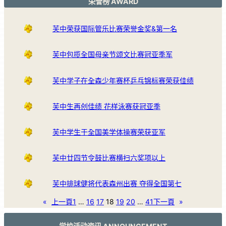
荣誉榜 AWARD
芙中荣获国际管乐比赛荣誉金奖&第一名
芙中包揽全国母亲节颂文比赛冠亚季军
芙中学子在全森少年赛杯乒乓锦标赛荣获佳绩
芙中生再创佳绩 花样泳赛获冠亚季
芙中学生于全国美学体操赛荣获亚军
芙中廿四节令鼓比赛横扫六奖项以上
芙中排球健将代表森州出赛 夺得全国第七
«
上一頁
1
…
16
17
18
19
20
…
41
下一頁
»