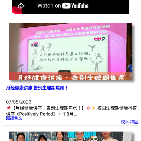
月经健康讲座 告别生理期焦虑！
07/08/2026
【月经健康讲座：告别生理期焦虑！】
校园生理期健康科普
讲座《Positively Period》，于8月…
:
閱讀全文
月
校闻特区
经
健
康
讲
座
告
别
生
理