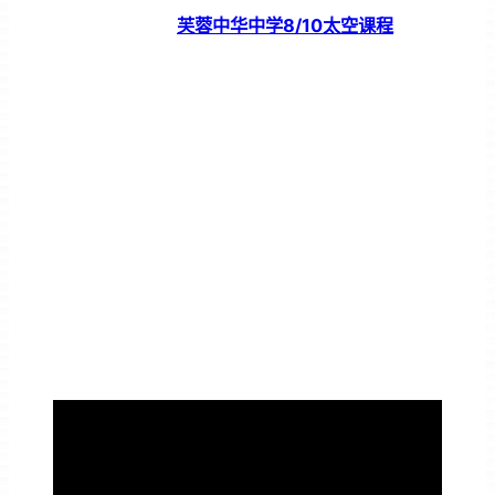
芙蓉中华中学8/10太空课程