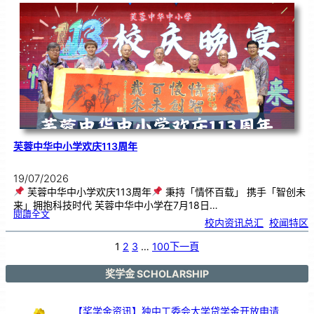
．
工
笔
雅
集
．
长
荣
丹
青
》
书
画
展
开
幕
芙蓉中华中小学欢庆113周年
19/07/2026
芙蓉中华中小学欢庆113周年
秉持「情怀百载」 携手「智创未
来」拥抱科技时代 芙蓉中华中小学在7月18日…
:
閱讀全文
芙
校内资讯总汇
, 
校闻特区
蓉
中
华
中
小
1
2
3
…
100
下一頁
学
欢
庆
1
1
3
奖学金 SCHOLARSHIP
周
年
【奖学金资讯】独中工委会大学贷学金开放申请