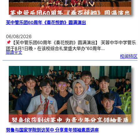
芙中管乐团60周年《奏花悦韵》圆满演出
06/08/2026
【芙中管乐团60周年《奏花悦韵》圆满演出】 芙蓉中华中学管乐
团于8月1日晚，在该校综合礼堂盛大举办“60周年…
:
閱讀全文
芙
校闻特区
中
管
乐
团
6
0
周
年
《
奏
花
悦
韵
》
圆
满
演
出
努鲁与国家学院到访芙中 分享青年领袖素质讲座