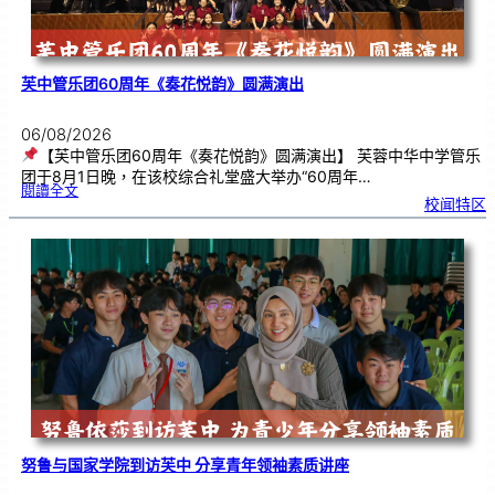
芙中管乐团60周年《奏花悦韵》圆满演出
06/08/2026
【芙中管乐团60周年《奏花悦韵》圆满演出】 芙蓉中华中学管乐
团于8月1日晚，在该校综合礼堂盛大举办“60周年…
:
閱讀全文
芙
校闻特区
中
管
乐
团
6
0
周
年
《
奏
花
悦
韵
》
圆
满
演
出
努鲁与国家学院到访芙中 分享青年领袖素质讲座