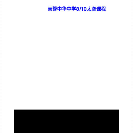
芙蓉中华中学8/10太空课程