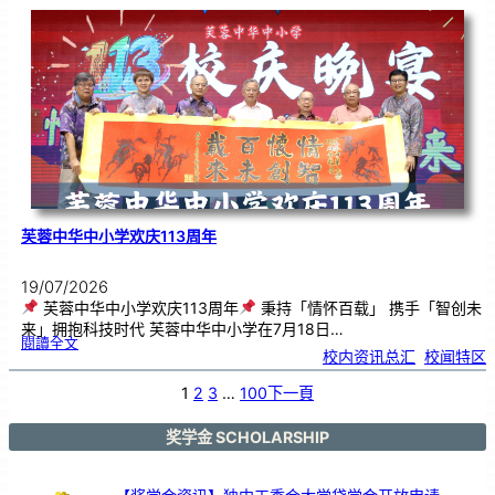
．
工
笔
雅
集
．
长
荣
丹
青
》
书
画
展
开
幕
芙蓉中华中小学欢庆113周年
19/07/2026
芙蓉中华中小学欢庆113周年
秉持「情怀百载」 携手「智创未
来」拥抱科技时代 芙蓉中华中小学在7月18日…
:
閱讀全文
芙
校内资讯总汇
, 
校闻特区
蓉
中
华
中
小
1
2
3
…
100
下一頁
学
欢
庆
1
1
3
奖学金 SCHOLARSHIP
周
年