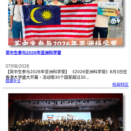
理
期
焦
虑
！
芙中生参与2026年亚洲科学营
07/08/2026
【芙中生参与2026年亚洲科学营】 《2026亚洲科学营》8月3日在
香港大学盛大开幕，活动吸30个国家超过30…
:
閱讀全文
芙
校闻特区
中
生
参
与
2
0
2
6
年
亚
洲
科
学
营