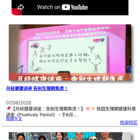
月经健康讲座 告别生理期焦虑！
07/08/2026
【月经健康讲座：告别生理期焦虑！】
校园生理期健康科普
讲座《Positively Period》，于8月…
:
閱讀全文
月
校闻特区
经
健
康
讲
座
告
别
生