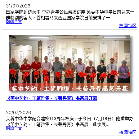
31/07/2026
国家学院到访芙中 举办青年公民素质讲座 芙蓉中华中学日前迎来一
群特别的客人，首相署马来西亚国家学院日前安排了一…
:
閱讀全文
努
校闻特区
鲁
与
国
家
学
院
到
访
芙
中
分
享
青
年
领
袖
素
质
讲
座
《芙中艺韵．工笔雅集．长荣丹青》书画展开幕
20/07/2026
芙蓉中华中学配合建校113周年校庆，于今日（7月18日）隆重举办
《芙中艺韵．工笔雅集．长荣丹青》书画展。此次展…
:
閱讀全文
《
校闻特区
芙
中
艺
韵