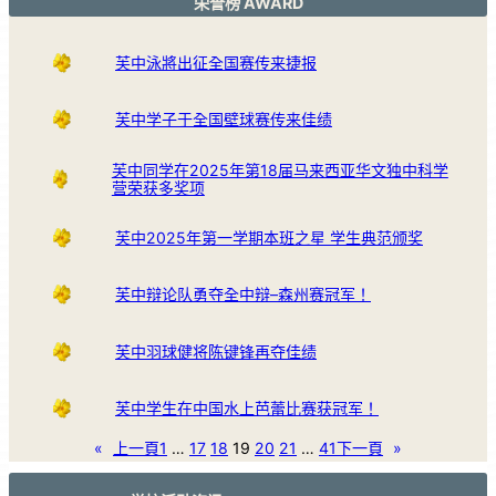
荣誉榜 AWARD
芙中泳將出征全国赛传来捷报
芙中学子于全国壁球赛传来佳绩
芙中同学在2025年第18届马来西亚华文独中科学
营荣获多奖项
芙中2025年第一学期本班之星 学生典范颁奖
芙中辩论队勇夺全中辩–森州赛冠军！
芙中羽球健将陈键锋再夺佳绩
芙中学生在中国水上芭蕾比赛获冠军！
«
上一頁
1
…
17
18
19
20
21
…
41
下一頁
»