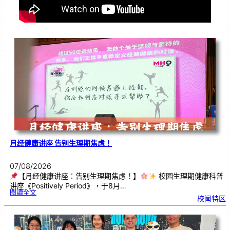
月经健康讲座 告别生理期焦虑！
07/08/2026
【月经健康讲座：告别生理期焦虑！】
校园生理期健康科普
讲座《Positively Period》，于8月…
:
閱讀全文
月
校闻特区
经
健
康
讲
座
告
别
生
理