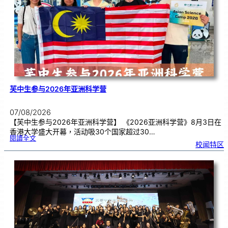
期
焦
虑
！
芙中生参与2026年亚洲科学营
07/08/2026
【芙中生参与2026年亚洲科学营】 《2026亚洲科学营》8月3日在
香港大学盛大开幕，活动吸30个国家超过30…
:
閱讀全文
芙
校闻特区
中
生
参
与
2
0
2
6
年
亚
洲
科
学
营