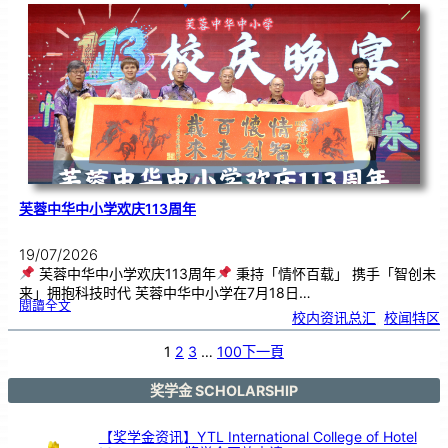
．
工
笔
雅
集
．
长
荣
丹
青
》
书
画
展
开
幕
芙蓉中华中小学欢庆113周年
19/07/2026
芙蓉中华中小学欢庆113周年
秉持「情怀百载」 携手「智创未
来」拥抱科技时代 芙蓉中华中小学在7月18日…
:
閱讀全文
芙
校内资讯总汇
, 
校闻特区
蓉
中
华
中
小
1
2
3
…
100
下一頁
学
欢
庆
1
1
3
奖学金 SCHOLARSHIP
周
年
【奖学金资讯】YTL International College of Hotel