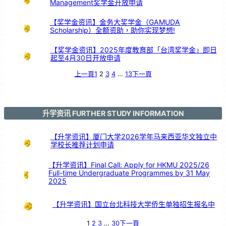
Management奖学金开放申请
【奖学金资讯】金务大奖学金（GAMUDA
Scholarship）全额资助，助你实现梦想!
【奖学金资讯】2025年度教育部「台湾奖学金」即日
起至4月30日开放申请
上一頁
1
2
3
4
…
13
下一頁
升学资讯 FURTHER STUDY INFORMATION
【升学资讯】厦门大学2026学年马来西亚华文独立中
学校长推荐计划申请
【升学资讯】Final Call: Apply for HKMU 2025/26
Full-time Undergraduate Programmes by 31 May
2025
【升学资讯】国立台北科技大学侨生单独招生报名中
1
2
3
…
30
下一頁