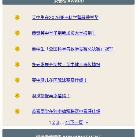
荣誉榜 AWARD
芙中生在2026亚洲科学营获荣誉奖
恭贺芙中学子到新加坡大学报到！
芙中生「全国科学与数学竞赛总决赛」冠军
多元发展齐绽放，芙中健儿再传捷报
芙中健儿在国际泳赛获佳绩！
羽球捷报再添佳绩！
恭喜同学在独中编程联赛中喜获佳绩
1
2
3
…
41
下一頁
»