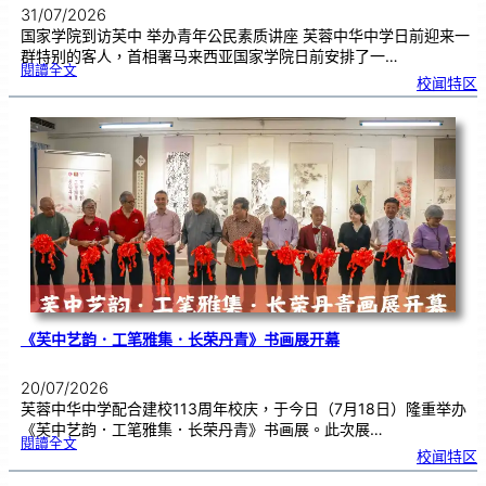
31/07/2026
国家学院到访芙中 举办青年公民素质讲座 芙蓉中华中学日前迎来一
群特别的客人，首相署马来西亚国家学院日前安排了一…
:
閱讀全文
努
校闻特区
鲁
与
国
家
学
院
到
访
芙
中
分
享
青
年
领
袖
素
质
讲
座
《芙中艺韵．工笔雅集．长荣丹青》书画展开幕
20/07/2026
芙蓉中华中学配合建校113周年校庆，于今日（7月18日）隆重举办
《芙中艺韵．工笔雅集．长荣丹青》书画展。此次展…
:
閱讀全文
《
校闻特区
芙
中
艺
韵