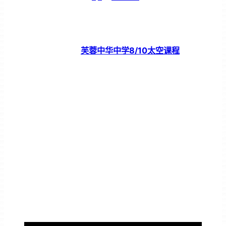
芙蓉中华中学8/10太空课程