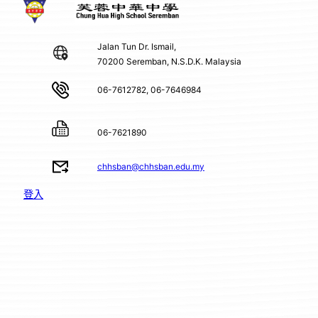
Jalan Tun Dr. Ismail,
70200 Seremban, N.S.D.K. Malaysia
06-7612782, 06-7646984
06-7621890
chhsban@chhsban.edu.my
登入