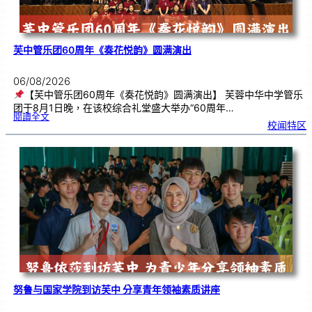
芙中管乐团60周年《奏花悦韵》圆满演出
06/08/2026
【芙中管乐团60周年《奏花悦韵》圆满演出】 芙蓉中华中学管乐
团于8月1日晚，在该校综合礼堂盛大举办“60周年…
:
閱讀全文
芙
校闻特区
中
管
乐
团
6
0
周
年
《
奏
花
悦
韵
》
圆
满
演
出
努鲁与国家学院到访芙中 分享青年领袖素质讲座