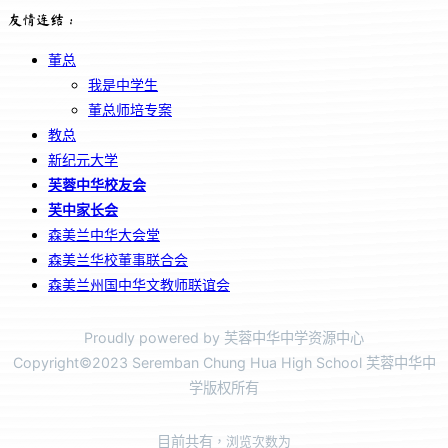
友情连结：
董总
我是中学生
董总师培专案
教总
新纪元大学
芙蓉中华校友会
芙中家长会
森美兰中华大会堂
森美兰华校董事联合会
森美兰州国中华文教师联谊会
Proudly powered by 芙蓉中华中学资源中心
Copyright©2023 Seremban Chung Hua High School 芙蓉中华中
学版权所有
目前共有
，浏览次数为