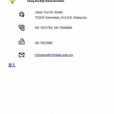
Jalan Tun Dr. Ismail,
70200 Seremban, N.S.D.K. Malaysia
06-7612782, 06-7646984
06-7621890
chhsban@chhsban.edu.my
登入