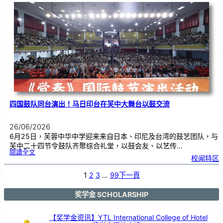
际
物
理
奥
赛
金
牌
！
四国鼓队同台演出！马日印台在芙中大舞台以鼓交流
26/06/2026
6月25日，芙蓉中华中学迎来来自日本、印尼及台湾的鼓艺团队，与
芙中二十四节令鼓队齐聚综合礼堂，以鼓会友、以艺传…
:
閱讀全文
四
校闻特区
国
鼓
队
同
台
1
2
3
…
99
下一頁
演
出
！
马
日
印
奖学金 SCHOLARSHIP
台
在
芙
中
大
舞
【奖学金资讯】YTL International College of Hotel
台
以