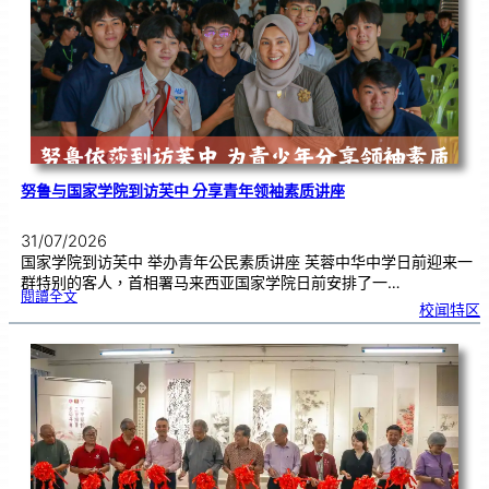
奏
花
悦
韵
》
圆
满
演
出
努鲁与国家学院到访芙中 分享青年领袖素质讲座
31/07/2026
国家学院到访芙中 举办青年公民素质讲座 芙蓉中华中学日前迎来一
群特别的客人，首相署马来西亚国家学院日前安排了一…
:
閱讀全文
努
校闻特区
鲁
与
国
家
学
院
到
访
芙
中
分
享
青
年
领
袖
素
质
讲
座