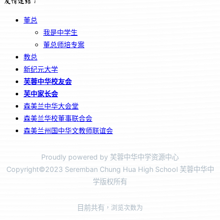
友情连结：
董总
我是中学生
董总师培专案
教总
新纪元大学
芙蓉中华校友会
芙中家长会
森美兰中华大会堂
森美兰华校董事联合会
森美兰州国中华文教师联谊会
Proudly powered by 芙蓉中华中学资源中心
Copyright©2023 Seremban Chung Hua High School 芙蓉中华中
学版权所有
目前共有
，浏览次数为