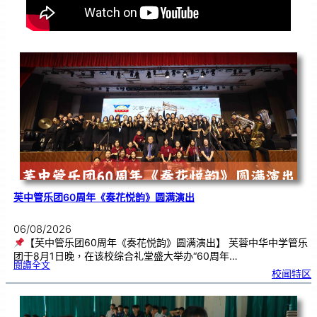
芙中管乐团60周年《奏花悦韵》圆满演出
06/08/2026
【芙中管乐团60周年《奏花悦韵》圆满演出】 芙蓉中华中学管乐
团于8月1日晚，在该校综合礼堂盛大举办“60周年…
:
閱讀全文
芙
校闻特区
中
管
乐
团
6
0
周
年
《