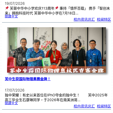
19/07/2026
芙蓉中华中小学欢庆113周年
秉持「情怀百载」 携手「智创未
来」拥抱科技时代 芙蓉中华中小学在7月18日…
:
閱讀全文
芙
校内资讯总汇
, 
校闻特区
蓉
中
华
中
小
学
欢
庆
1
1
3
周
年
芙中生获国际物理奥赛金牌！
17/07/2026
独中荣耀｜有史以来首位在IPhO夺金的独中生！ 芙中2025年
高三毕业生石康琳同学，于2026年在南美洲哥…
:
閱讀全文
芙
校内资讯总汇
, 
校闻特区
中
生
获
国