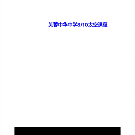
芙蓉中华中学8/10太空课程