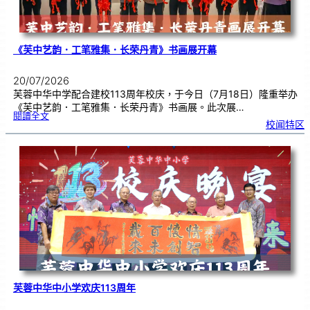
《芙中艺韵．工笔雅集．长荣丹青》书画展开幕
20/07/2026
芙蓉中华中学配合建校113周年校庆，于今日（7月18日）隆重举办
《芙中艺韵．工笔雅集．长荣丹青》书画展。此次展…
:
閱讀全文
《
校闻特区
芙
中
艺
韵
．
工
笔
雅
集
．
长
荣
丹
青
》
书
画
展
开
幕
芙蓉中华中小学欢庆113周年