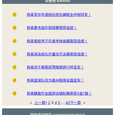
荣誉榜 AWARD
恭喜芙中华语辩论校队蝉联全中辩冠军！
恭喜黄韦铭在网球赛荣获佳绩！
恭喜我校学子在美学体操赛荣获佳绩！
恭喜游泳校队在重庆花泳赛荣获佳绩！
恭喜洪千惠荣获雪隆建造行杯亚军！
恭喜篮球队员为森州取得全国亚军！
恭喜魏敬在全国游泳锦标赛荣获3金1银！
«
上一頁
1
2
3
4
5
…
40
下一頁
»