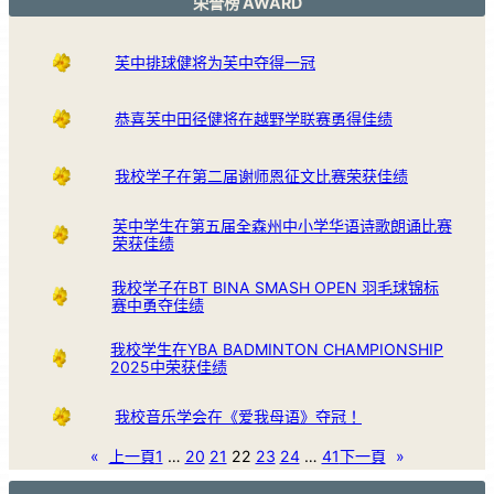
荣誉榜 AWARD
芙中排球健将为芙中夺得一冠
恭喜芙中田径健将在越野学联赛勇得佳绩
我校学子在第二届谢师恩征文比赛荣获佳绩
芙中学生在第五届全森州中小学华语诗歌朗诵比赛
荣获佳绩
我校学子在BT BINA SMASH OPEN 羽毛球锦标
赛中勇夺佳绩
我校学生在YBA BADMINTON CHAMPIONSHIP
2025中荣获佳绩
我校音乐学会在《爱我母语》夺冠！
«
上一頁
1
…
20
21
22
23
24
…
41
下一頁
»