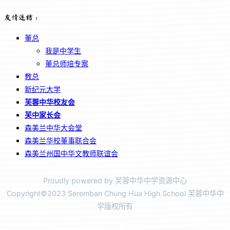
友情连结：
董总
我是中学生
董总师培专案
教总
新纪元大学
芙蓉中华校友会
芙中家长会
森美兰中华大会堂
森美兰华校董事联合会
森美兰州国中华文教师联谊会
Proudly powered by 芙蓉中华中学资源中心
Copyright©2023 Seremban Chung Hua High School 芙蓉中华中
学版权所有