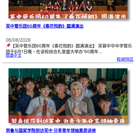
芙中管乐团60周年《奏花悦韵》圆满演出
06/08/2026
【芙中管乐团60周年《奏花悦韵》圆满演出】 芙蓉中华中学管乐
团于8月1日晚，在该校综合礼堂盛大举办“60周年…
:
閱讀全文
芙
校闻特区
中
管
乐
团
6
0
周
年
《
奏
花
悦
韵
》
圆
满
演
出
努鲁与国家学院到访芙中 分享青年领袖素质讲座