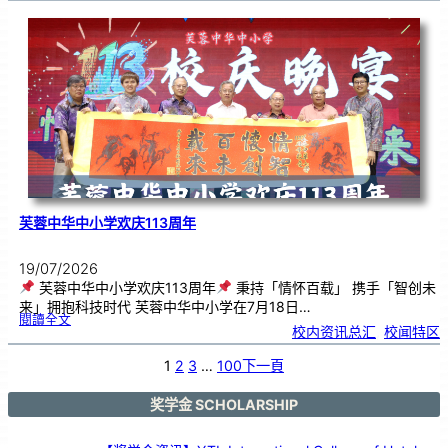
艺
韵
．
工
笔
雅
集
．
长
荣
丹
青
》
书
画
展
开
幕
芙蓉中华中小学欢庆113周年
19/07/2026
芙蓉中华中小学欢庆113周年
秉持「情怀百载」 携手「智创未
来」拥抱科技时代 芙蓉中华中小学在7月18日…
:
閱讀全文
芙
校内资讯总汇
, 
校闻特区
蓉
中
华
中
小
1
2
3
…
100
下一頁
学
欢
庆
1
1
3
奖学金 SCHOLARSHIP
周
年