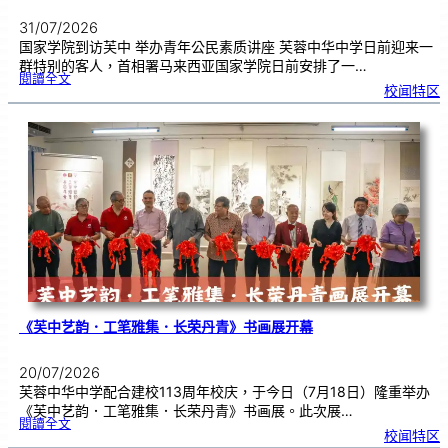
31/07/2026
国家学院到访芙中 举办青年公民素质讲座 芙蓉中华中学日前迎来一
群特别的客人，首相署马来西亚国家学院日前安排了一…
:
閱讀全文
努
校闻特区
鲁
与
国
家
学
院
到
访
芙
中
分
享
青
年
领
袖
素
质
讲
座
《芙中艺韵．工笔雅集．长荣丹青》书画展开幕
20/07/2026
芙蓉中华中学配合建校113周年校庆，于今日（7月18日）隆重举办
《芙中艺韵．工笔雅集．长荣丹青》书画展。此次展…
:
閱讀全文
《
校闻特区
芙
中