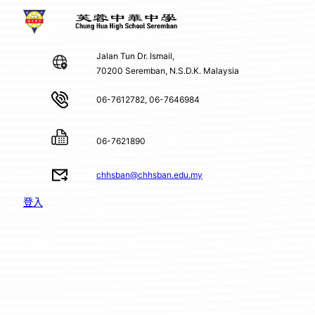
Jalan Tun Dr. Ismail,
70200 Seremban, N.S.D.K. Malaysia
06-7612782, 06-7646984
06-7621890
chhsban@chhsban.edu.my
登入