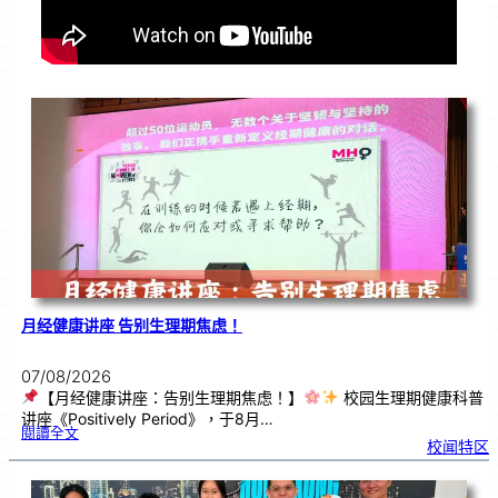
月经健康讲座 告别生理期焦虑！
07/08/2026
【月经健康讲座：告别生理期焦虑！】
校园生理期健康科普
讲座《Positively Period》，于8月…
:
閱讀全文
月
校闻特区
经
健
康
讲
座
告
别