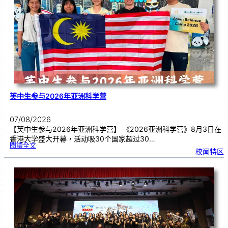
生
理
期
焦
虑
！
芙中生参与2026年亚洲科学营
07/08/2026
【芙中生参与2026年亚洲科学营】 《2026亚洲科学营》8月3日在
香港大学盛大开幕，活动吸30个国家超过30…
:
閱讀全文
芙
校闻特区
中
生
参
与
2
0
2
6
年
亚
洲
科
学
营