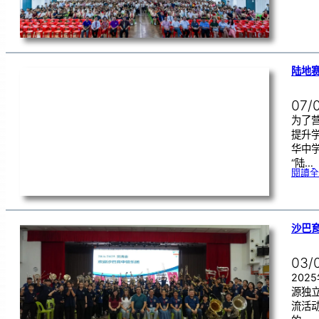
陆地赛
07/
为了
提升
华中学
“陆…
閱讀全
沙巴
03/
202
源独
流活