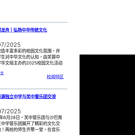
年
第
三
期
龙舟 | 弘扬中华传统文化
07/2025
营造丰富多彩的校园文化氛围，并
学生对中华文化的认知，由芙蓉中
华文组主办的2025校园文化活动
:
文
陆
校闻特区
地
赛
龙
舟
|
弘
扬
中
华
传
育源独立中学与芙中管乐团交流
统
文
化
07/2025
5年6月28日，芙中管乐团与沙巴育
立中学管乐团展开了精彩的文化交
动！两校的师生齐聚一堂，在音乐