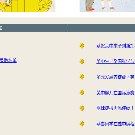
E
恭贺芙中学子到新加
生录取名单
芙中生「全国科学与
多元发展齐绽放，芙
芙中健儿在国际泳赛
羽球捷报再添佳绩！
恭喜同学在独中编程