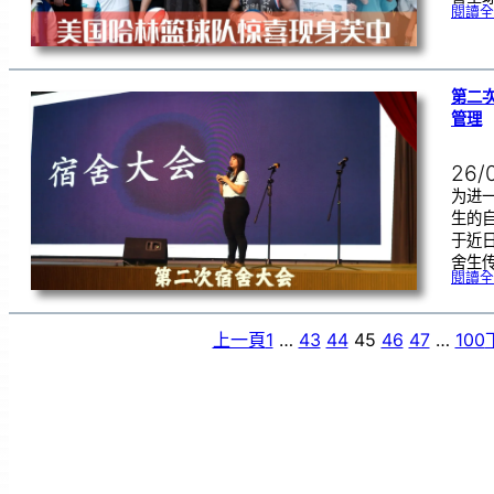
閱讀全
第二
管理
26/
为进
生的
于近
舍生
閱讀全
上一頁
1
…
43
44
45
46
47
…
100