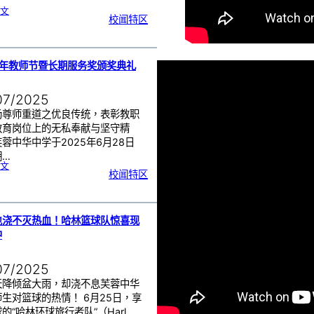
:
文
沙
校闻特区
巴
育
源
独
立
中
学
与
芙
中
5年教师节暨长期服务奖颁奖典礼
管
乐
团
交
流
07/2025
扬尊师重道之优良传统，表彰教职
教育岗位上的无私奉献与坚守精
蓉中华中学于2025年6月28日
期…
:
文
2
校闻特区
0
2
5
年
教
师
节
暨
长
期
也浇不灭热血！哈林篮球队惊喜现
服
务
中
奖
颁
奖
典
礼
07/2025
天降倾盆大雨，却浇不息芙蓉中华
生对篮球的热情！ 6月25日，享
的“哈林环球旅行者队”（Harl…