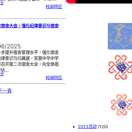
:
文
大
校闻特区
雨
也
浇
不
灭
热
血
！
哈
林
次宿舍大会｜强化纪律意识与宿舍
篮
球
队
惊
喜
现
身
芙
中
06/2025
一步提升宿舍管理水平，强化宿舍
自律意识与归属感，芙蓉中华中学
日召开第二次宿舍大会，向全体宿
传达…
:
文
第
校闻特区
二
次
宿
舍
大
会
下一頁
｜
强
化
纪
律
意
识
与
宿
舍
管
理
2023活动
(120)