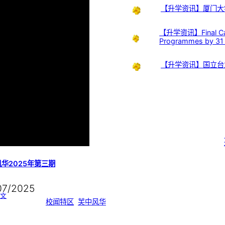
【升学资讯】厦门大
【升学资讯】Final Call:
Programmes by 31
【升学资讯】国立台
华2025年第三期
07/2025
:
文
芙
校闻特区
, 
芙中风华
中
风
华
2
0
2
5