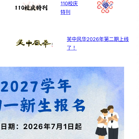
110校庆
特刊
芙中风华2026年第二期上线
了！