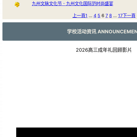
九州文脉文化节．九州文化国际范时尚盛宴
上一頁
1
…
4
5
6
7
8
…
17
下一頁
学校活动资讯 ANNOUNCEME
2026高三成年礼回顾影片