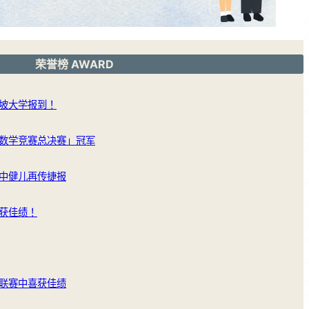
荣誉榜 AWARD
坡大学报到！
数学竞赛总决赛」冠军
中健儿再传捷报
获佳绩！
联赛中喜获佳绩