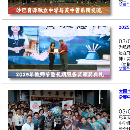
的…
閱讀全
202
03/
为弘
员在
神，芙
（星
閱讀全
大雨
身芙
03/
尽管
中学师
誉全球