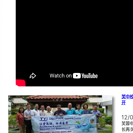
芙中
开
12/
芙蓉中
长再