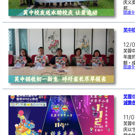
庆义
邦…
閱讀全
芙中招
12/
芙蓉中
年度
额，
閱讀全
芙蓉中
诚邀
11/
芙蓉中
庆以