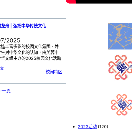
三
期
龙舟 | 弘扬中华传统文化
07/2025
营造丰富多彩的校园文化氛围，并
学生对中华文化的认知，由芙蓉中
华文组主办的2025校园文化活动
:
文
陆
校闻特区
地
赛
龙
舟
|
弘
扬
中
华
下一頁
传
统
文
化
2023活动
(120)