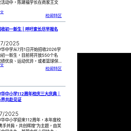
卖活动中，陈建福学长在商家王文
:
文
芙
校闻特区
中
校
友
送
水
助
校
收初一新生 | 呼吁家长尽早报名
庆
｜
让
爱
流
动
07/2025
水
力
全
开
华中学从7月1日开始招收2026学
的初一新生，目前将开放550个名
成绩优良、运动优异，或者篮球保…
:
文
芙
校闻特区
中
招
收
初
一
新
生
|
呼
吁
家
长
华中小学112周年校庆三大庆典｜
尽
早
报
各界共赴见证
名
07/2025
华中小学迎来112周年，本年度校
“携手并肩，共创辉煌”为主题，由芙