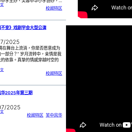
华中学主办、芙蓉中华小学协办，…
:
文
芙
校闻特区
蓉
中
华
中
小
学
1
1
2
周
情不变》戏剧学会大型公演
年
校
庆
三
大
庆
07/2025
典
｜
诚
邀
真情在舞台上流淌，你是否愿意成为
各
界
一部分？” 岁月流转中，亲情是我
共
赴
见
大的依靠。真挚的情感穿越时空的
证
:
文
《
校闻特区
真
情
不
变
》
戏
剧
学
会
大
华2025年第三期
型
公
演
07/2025
:
文
芙
校闻特区
, 
芙中风华
中
风
华
2
0
2
5
年
第