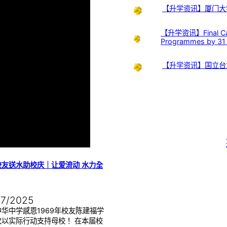
【升学资讯】厦门大
【升学资讯】Final Call:
Programmes by 31
【升学资讯】国立台
校友送水助校庆｜让爱流动 水力全
07/2025
华中学感恩1969年校友陈建福学
次以实际行动支持母校！ 在本届校