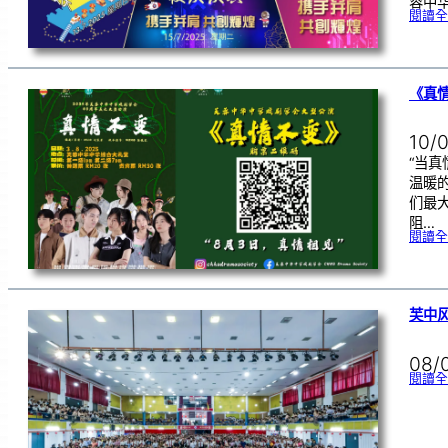
蓉中
閱讀全
《真
10/
“当
温暖的
们最
阻…
閱讀全
芙中风
08/
閱讀全