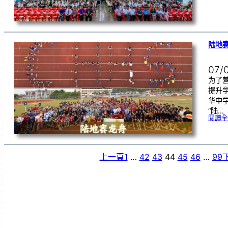
陆地赛
07/
为了
提升
华中学
“陆…
閱讀全
上一頁
1
…
42
43
44
45
46
…
99