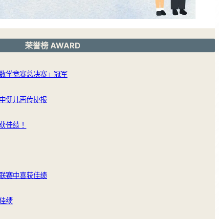
荣誉榜 AWARD
数学竞赛总决赛」冠军
中健儿再传捷报
获佳绩！
联赛中喜获佳绩
佳绩