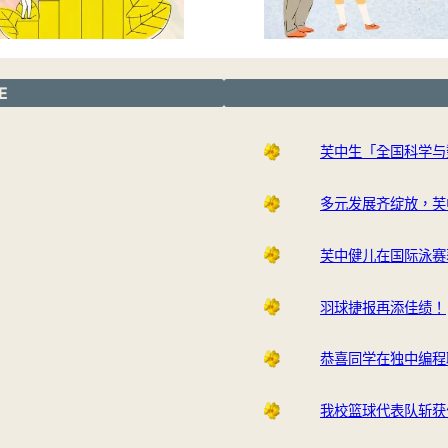
E
芙中生「全国科学与
多元发展齐绽放，芙
芙中健儿在国际泳赛
羽球捷报再添佳绩！
恭喜同学在独中编程
我校篮球代表队斩获