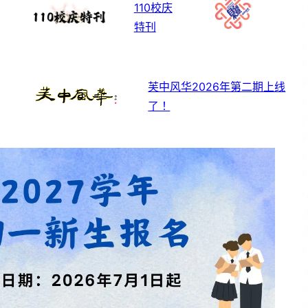
110校庆
特刊
芙中风华2026年第二期上线
了！