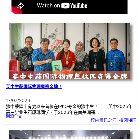
芙中生获国际物理奥赛金牌！
17/07/2026
独中荣耀｜有史以来首位在IPhO夺金的独中生！ 芙中2025年
高三毕业生石康琳同学，于2026年在南美洲哥…
:
閱讀全文
芙
校内资讯总汇
, 
校闻特区
中
生
获
国
际
物
理
奥
赛