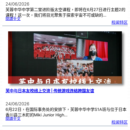
24/06/2026
芙蓉中华中学第二堂进阶版太空课程，即将在6月27日进行主题2的
课程！这一次，我们将目光聚焦于探索宇宙不可或缺的…
:
閱讀全文
太
校闻特区
空
课
程
进
阶
班
0
2
|
近
距
离
观
察
宇
宙
：
望
远
镜
的
超
能
力
芙中与日本友校线上交流 | 传统游戏连结跨国友谊
24/06/2026
6月22日，在国际事务处的安排下，芙蓉中华中学S1A班与位于日本
香川县三木町的Miki Junior High…
:
閱讀全文
芙
校闻特区
中
与
日
本