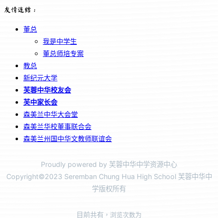
友情连结：
董总
我是中学生
董总师培专案
教总
新纪元大学
芙蓉中华校友会
芙中家长会
森美兰中华大会堂
森美兰华校董事联合会
森美兰州国中华文教师联谊会
Proudly powered by 芙蓉中华中学资源中心
Copyright©2023 Seremban Chung Hua High School 芙蓉中华中
学版权所有
目前共有
，浏览次数为