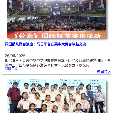
金
牌
！
四国鼓队同台演出！马日印台在芙中大舞台以鼓交流
26/06/2026
6月25日，芙蓉中华中学迎来来自日本、印尼及台湾的鼓艺团队，与
芙中二十四节令鼓队齐聚综合礼堂，以鼓会友、以艺传…
:
閱讀全文
四
校闻特区
国
鼓
队
同
台
演
出
！
马
日
印
台
在
芙
中
大
舞
台
以
鼓
交
流