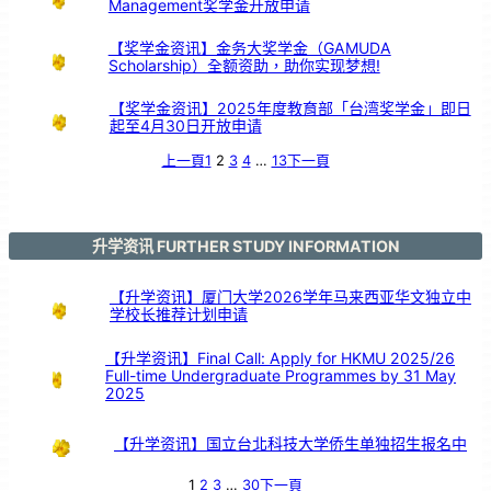
Management奖学金开放申请
引
亲
情
共
鸣
【奖学金资讯】金务大奖学金（GAMUDA
Scholarship）全额资助，助你实现梦想!
【奖学金资讯】2025年度教育部「台湾奖学金」即日
起至4月30日开放申请
上一頁
1
2
3
4
…
13
下一頁
升学资讯 FURTHER STUDY INFORMATION
【升学资讯】厦门大学2026学年马来西亚华文独立中
学校长推荐计划申请
【升学资讯】Final Call: Apply for HKMU 2025/26
Full-time Undergraduate Programmes by 31 May
2025
【升学资讯】国立台北科技大学侨生单独招生报名中
1
2
3
…
30
下一頁