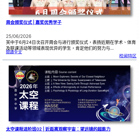
周会颁奖仪式 | 嘉奖优秀学子
25/06/2026
芙中于6月24日次召开周会与进行颁奖仪式，表扬近期在学术、体育
及联课活动等领域表现优异的学生，肯定他们的努力与…
:
閱讀全文
周
校闻特区
会
颁
奖
仪
式
|
嘉
奖
优
秀
学
子
太空课程进阶班02 | 近距离观察宇宙：望远镜的超能力