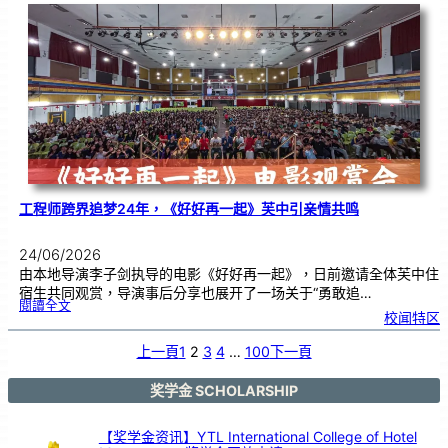
友
校
线
上
交
流
|
传
统
游
戏
连
结
跨
国
友
谊
工程师跨界追梦24年，《好好再一起》芙中引亲情共鸣
24/06/2026
由本地导演李子剑执导的电影《好好再一起》，日前邀请全体芙中住
宿生共同观赏，导演事后分享也展开了一场关于“勇敢追…
:
閱讀全文
工
校闻特区
程
师
跨
界
追
上一頁
1
2
3
4
…
100
下一頁
梦
2
4
年
，
《
奖学金 SCHOLARSHIP
好
好
再
一
起
》
【奖学金资讯】YTL International College of Hotel
芙
中