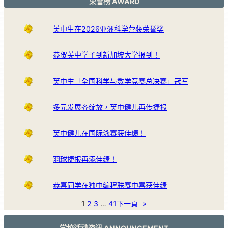
荣誉榜 AWARD
芙中生在2026亚洲科学营获荣誉奖
恭贺芙中学子到新加坡大学报到！
芙中生「全国科学与数学竞赛总决赛」冠军
多元发展齐绽放，芙中健儿再传捷报
芙中健儿在国际泳赛获佳绩！
羽球捷报再添佳绩！
恭喜同学在独中编程联赛中喜获佳绩
1
2
3
…
41
下一頁
»