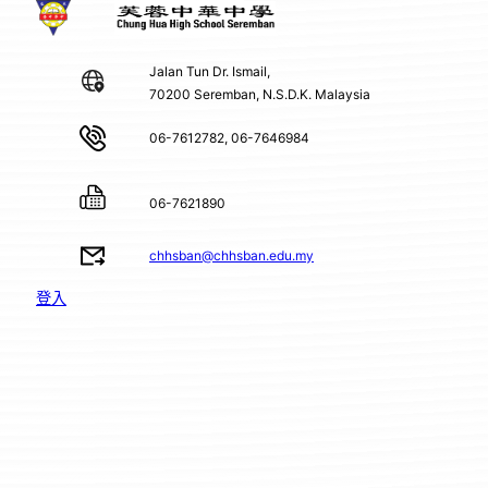
Jalan Tun Dr. Ismail,
70200 Seremban, N.S.D.K. Malaysia
06-7612782, 06-7646984
06-7621890
chhsban@chhsban.edu.my
登入