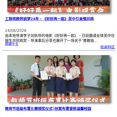
工程师跨界追梦24年，《好好再一起》芙中引亲情共鸣
24/06/2026
由本地导演李子剑执导的电影《好好再一起》，日前邀请全体芙中住
宿生共同观赏，导演事后分享也展开了一场关于“勇敢追…
:
閱讀全文
工
校闻特区
程
师
跨
界
追
梦
2
4
年
，
《
好
好
再
一
起
》
芙
中
引
亲
情
共
鸣
教师节班级布置比赛颁奖仪式 |创意布置营造温馨校园