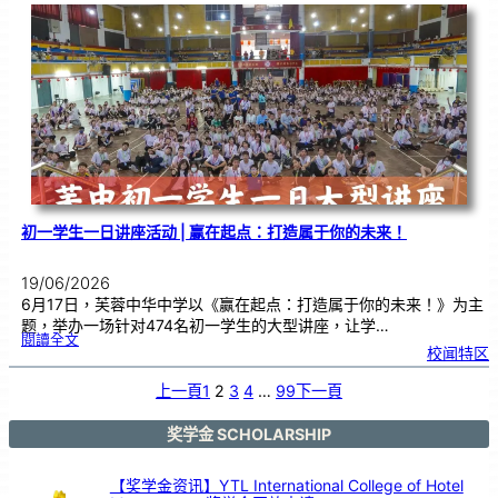
育
梦
为
林
！
芙
中
教
师
节
庆
典
暨
长
期
服
务
颁
奖
仪
式
初一学生一日讲座活动 | 赢在起点：打造属于你的未来！
19/06/2026
6月17日，芙蓉中华中学以《赢在起点：打造属于你的未来！》为主
题，举办一场针对474名初一学生的大型讲座，让学…
:
閱讀全文
初
校闻特区
一
学
生
一
日
上一頁
1
2
3
4
…
99
下一頁
讲
座
活
动
|
赢
奖学金 SCHOLARSHIP
在
起
点
：
打
造
【奖学金资讯】YTL International College of Hotel
属
于