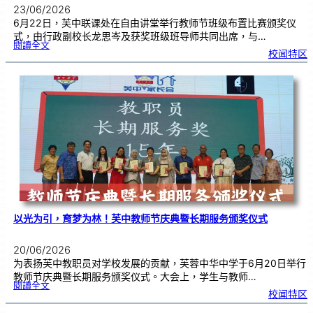
23/06/2026
6月22日，芙中联课处在自由讲堂举行教师节班级布置比赛颁奖仪
式，由行政副校长龙思岑及获奖班级班导师共同出席，与…
:
閱讀全文
教
校闻特区
师
节
班
级
布
置
比
赛
颁
奖
仪
式
|
创
意
布
置
营
造
温
馨
校
园
以光为引，育梦为林！芙中教师节庆典暨长期服务颁奖仪式
20/06/2026
为表扬芙中教职员对学校发展的贡献，芙蓉中华中学于6月20日举行
教师节庆典暨长期服务颁奖仪式。大会上，学生与教师…
:
閱讀全文
以
校闻特区
光
为
引
，