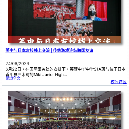
近
距
离
观
察
宇
宙
：
望
远
镜
的
超
能
力
芙中与日本友校线上交流 | 传统游戏连结跨国友谊
24/06/2026
6月22日，在国际事务处的安排下，芙蓉中华中学S1A班与位于日本
香川县三木町的Miki Junior High…
:
閱讀全文
芙
校闻特区
中
与
日
本
友
校
线
上
交
流
|
传
统
游
戏
连
结
跨
国
友
谊