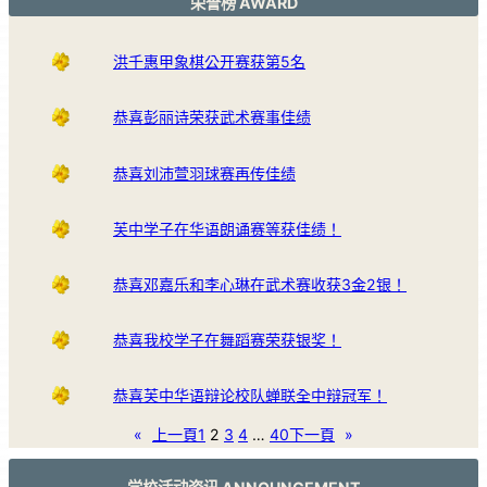
荣誉榜 AWARD
洪千惠甲象棋公开赛获第5名
恭喜彭丽诗荣获武术赛事佳绩
恭喜刘沛萱羽球赛再传佳绩
芙中学子在华语朗诵赛等获佳绩！
恭喜邓嘉乐和李心琳在武术赛收获3金2银！
恭喜我校学子在舞蹈赛荣获银奖！
恭喜芙中华语辩论校队蝉联全中辩冠军！
«
上一頁
1
2
3
4
…
40
下一頁
»