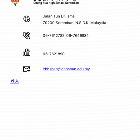
Jalan Tun Dr. Ismail,
70200 Seremban, N.S.D.K. Malaysia
06-7612782, 06-7646984
06-7621890
chhsban@chhsban.edu.my
登入