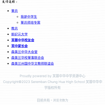
友情连结：
董总
我是中学生
董总师培专案
教总
新纪元大学
芙蓉中华校友会
芙中家长会
森美兰中华大会堂
森美兰华校董事联合会
森美兰州国中华文教师联谊会
Proudly powered by 芙蓉中华中学资源中心
Copyright©2023 Seremban Chung Hua High School 芙蓉中华中
学版权所有
目前共有
，浏览次数为