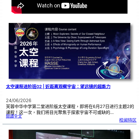
太空课程进阶班02 | 近距离观察宇宙：望远镜的超能力
24/06/2026
芙蓉中华中学第二堂进阶版太空课程，即将在6月27日进行主题2的
课程！这一次，我们将目光聚焦于探索宇宙不可或缺的…
:
閱讀全文
太
校闻特区
空
课
程
进
阶
班
0
2
|