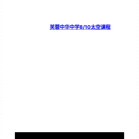
芙蓉中华中学8/10太空课程