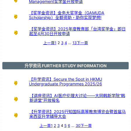
Management奖学金开放申请
你
的
未
来
！
【奖学金资讯】金务大奖学金（GAMUDA
Scholarship）全额资助，助你实现梦想!
【奖学金资讯】2025年度教育部「台湾奖学金」即日
起至4月30日开放申请
上一頁
1
2
3
4
…
13
下一頁
升学资讯 FURTHER STUDY INFORMATION
【升学资讯】Secure the Spot in HKMU
Undergraduate Programmes 2025/26
【讲座资讯】AI医疗伦理大讨论——大同韩新学院“韩
新讲堂”开放报名
【升学资讯】2025行知国际高等教育博览会暨首届马
来西亚升学辅导大会
上一頁
1
2
3
4
5
6
…
30
下一頁