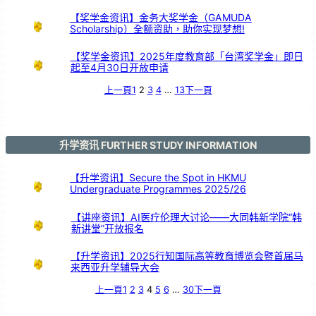
【奖学金资讯】金务大奖学金（GAMUDA
Scholarship）全额资助，助你实现梦想!
【奖学金资讯】2025年度教育部「台湾奖学金」即日
起至4月30日开放申请
上一頁
1
2
3
4
…
13
下一頁
升学资讯 FURTHER STUDY INFORMATION
【升学资讯】Secure the Spot in HKMU
Undergraduate Programmes 2025/26
【讲座资讯】AI医疗伦理大讨论——大同韩新学院“韩
新讲堂”开放报名
【升学资讯】2025行知国际高等教育博览会暨首届马
来西亚升学辅导大会
上一頁
1
2
3
4
5
6
…
30
下一頁