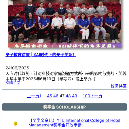
您
一
同
支
持
本
地
蔬
菜
亲子教育讲座 |《AI时代下的亲子关系》
24/06/2025
因应时代趋势，针对科技对家庭沟通方式所带来的影响与挑战，芙蓉
中华中学于2025年6月19日（星期四）晚上举办《…
:
閱讀全文
亲
校闻特区
子
教
育
讲
座
上一頁
1
…
45
46
47
48
49
…
100
下一頁
|
《
A
I
时
代
奖学金 SCHOLARSHIP
下
的
亲
子
关
系
【奖学金资讯】YTL International College of Hotel
》
Management奖学金开放申请