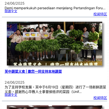
24/06/2025
Demi memperkukuh persediaan menjelang Pertandingan Foru…
:
閱讀全文
P
校闻特区
a
s
u
k
a
n
F
o
r
u
m
S
e
k
o
l
a
h
C
h
u
n
g
H
u
a
芙中蔬菜义卖 | 邀您一同支持本地蔬菜
24/06/2025
为了支持学校发展，芙中于6月19日（星期四）进行了一场新鲜蔬菜
义卖，感谢热心华教人士拿督侯栝评的菜园（Unif…
:
閱讀全文
芙
校闻特区
中
蔬
菜
义
卖
|
邀