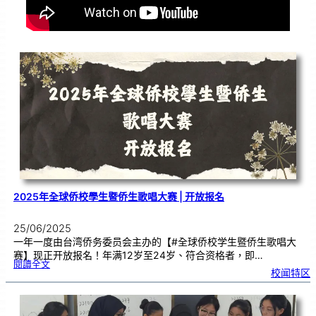
2025年全球侨校學生暨侨生歌唱大赛 | 开放报名
25/06/2025
一年一度由台湾侨务委员会主办的【#全球侨校学生暨侨生歌唱大
赛】现正开放报名！年满12岁至24岁、符合资格者，即…
:
閱讀全文
2
校闻特区
0
2
5
年
全
球
侨
校
學