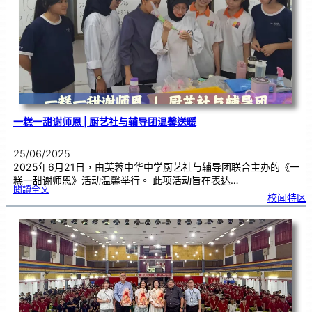
生
暨
侨
生
歌
唱
大
赛
|
开
放
报
名
一糕一甜谢师恩 | 厨艺社与辅导团温馨送暖
25/06/2025
2025年6月21日，由芙蓉中华中学厨艺社与辅导团联合主办的《一
糕一甜谢师恩》活动温馨举行。 此项活动旨在表达…
:
閱讀全文
一
校闻特区
糕
一
甜
谢
师
恩
|
厨
艺
社
与
辅
导
团
温
馨
送
暖