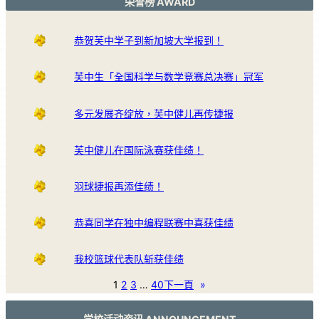
荣誉榜 AWARD
恭贺芙中学子到新加坡大学报到！
芙中生「全国科学与数学竞赛总决赛」冠军
多元发展齐绽放，芙中健儿再传捷报
芙中健儿在国际泳赛获佳绩！
羽球捷报再添佳绩！
恭喜同学在独中编程联赛中喜获佳绩
我校篮球代表队斩获佳绩
1
2
3
…
40
下一頁
»