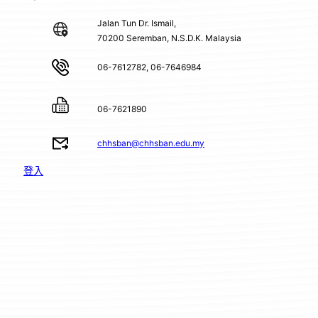
Jalan Tun Dr. Ismail,
70200 Seremban, N.S.D.K. Malaysia
06-7612782, 06-7646984
06-7621890
chhsban@chhsban.edu.my
登入