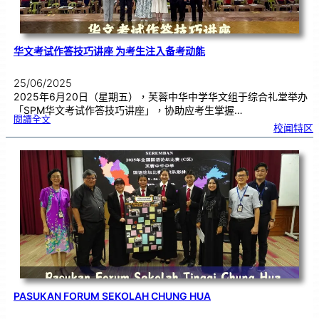
华文考试作答技巧讲座 为考生注入备考动能
25/06/2025
2025年6月20日（星期五），芙蓉中华中学华文组于综合礼堂举办
「SPM华文考试作答技巧讲座」，协助应考生掌握…
:
閱讀全文
华
校闻特区
文
考
试
作
答
技
巧
讲
座
为
考
生
注
入
备
考
动
能
PASUKAN FORUM SEKOLAH CHUNG HUA