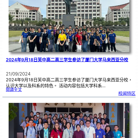
A
林
芊
彤
参
加
第
4
4
届
全
国
华
文
独
中
三
语
演
讲
比
赛
获
得
佳
绩
2024年9月18日芙中高二高三学生参访了厦门大学马来西亚分校
21/09/2024
2024年9月18日芙中高二高三学生参访了厦门大学马来西亚分校，
认识大学以及科系的特色。 活动内容包括大学科系…
:
閱讀全文
2
校闻特区
0
2
4
年
9
月
1
8
日
芙
中
高
二
高
三
学
生
参
访
了
厦