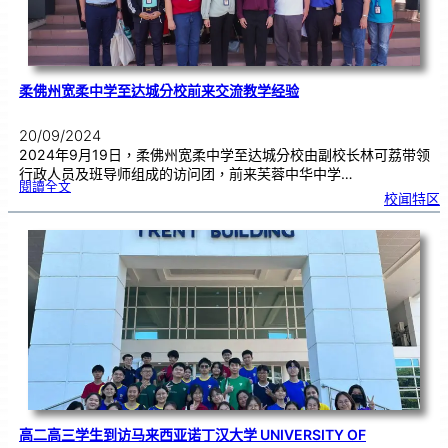
门
大
学
马
来
西
亚
分
校
柔佛州宽柔中学至达城分校前来交流教学经验
20/09/2024
2024年9月19日，柔佛州宽柔中学至达城分校由副校长林可荔带领
行政人员及班导师组成的访问团，前来芙蓉中华中学…
:
閱讀全文
柔
校闻特区
佛
州
宽
柔
中
学
至
达
城
分
校
前
来
交
流
教
学
经
验
高二高三学生到访马来西亚诺丁汉大学 UNIVERSITY OF