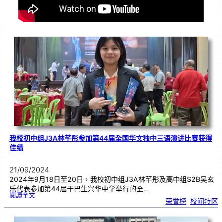
我校初中组J3A林芊彤参加第44届全国华文独中三语演讲比赛获得
佳绩
21/09/2024
2024年9月18日至20日，我校初中组J3A林芊彤及高中组S2B吴玄
乐代表参加第44届于巴生兴华中学举行的全…
:
閱讀全文
我
荣誉榜
, 
校闻特区
校
初
中
组
J
3