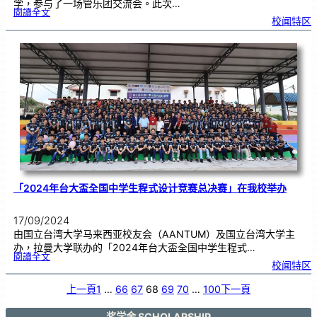
学，参与了一场管乐团交流会。此次…
:
閱讀全文
芙
校闻特区
中
管
乐
团
前
往
S
J
K
(
C
)
C
h
o
o
n
g
W
e
n
崇
文
小
学
参
与
一
场
管
乐
团
交
流
「2024年台大盃全国中学生程式设计竞赛总决赛」在我校举办
会
17/09/2024
由国立台湾大学马来西亚校友会（AANTUM）及国立台湾大学主
办，拉曼大学联办的「2024年台大盃全国中学生程式…
:
閱讀全文
「
校闻特区
2
0
2
4
年
上一頁
1
…
66
67
68
69
70
…
100
下一頁
台
大
盃
全
国
中
奖学金 SCHOLARSHIP