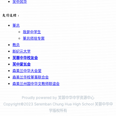
芙中风华
友情连结：
董总
我是中学生
董总师培专案
教总
新纪元大学
芙蓉中华校友会
芙中家长会
森美兰中华大会堂
森美兰华校董事联合会
森美兰州国中华文教师联谊会
Proudly powered by 芙蓉中华中学资源中心
Copyright©2023 Seremban Chung Hua High School 芙蓉中华中
学版权所有