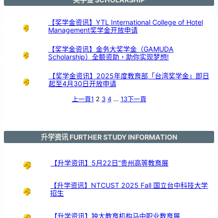
学
生
程
式
设
计
【奖学金资讯】YTL International College of Hotel
竞
赛
Management奖学金开放申请
总
决
赛
」
在
我
【奖学金资讯】金务大奖学金（GAMUDA
校
举
Scholarship）全额资助，助你实现梦想!
办
【奖学金资讯】2025年度教育部「台湾奖学金」即日
起至4月30日开放申请
上一頁
1
2
3
4
…
13
下一頁
升学资讯 FURTHER STUDY INFORMATION
【升学资讯】5月22日“贵州高等教育展
【升学资讯】NTCUST 2025 Fall 国立台中科技大学
招生
【升学资讯】独大教育机构马中职业教育展