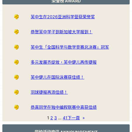
荣誉榜 AWARD
芙中生在2026亚洲科学营获荣誉奖
恭贺芙中学子到新加坡大学报到！
芙中生「全国科学与数学竞赛总决赛」冠军
多元发展齐绽放，芙中健儿再传捷报
芙中健儿在国际泳赛获佳绩！
羽球捷报再添佳绩！
恭喜同学在独中编程联赛中喜获佳绩
1
2
3
…
41
下一頁
»