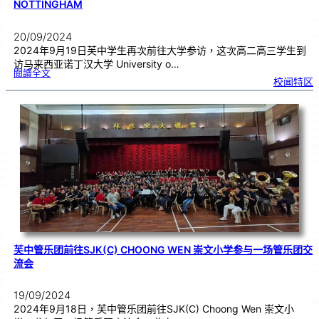
NOTTINGHAM
20/09/2024
2024年9月19日芙中学生再次前往大学参访，这次高二高三学生到
访马来西亚诺丁汉大学 University o…
:
閱讀全文
高
校闻特区
二
高
三
学
生
到
访
马
来
西
亚
诺
丁
汉
大
学
U
n
i
v
e
r
s
i
t
y
o
f
N
o
t
t
i
n
芙中管乐团前往SJK(C) CHOONG WEN 崇文小学参与一场管乐团交
g
h
a
流会
m
19/09/2024
2024年9月18日，芙中管乐团前往SJK(C) Choong Wen 崇文小