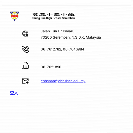
Jalan Tun Dr. Ismail,
70200 Seremban, N.S.D.K. Malaysia
06-7612782, 06-7646984
06-7621890
chhsban@chhsban.edu.my
登入