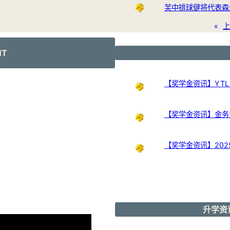
芙中排球健将代表森
«
上
NT
【奖学金资讯】YTL Int
【奖学金资讯】金务大奖
【奖学金资讯】20
升学资讯