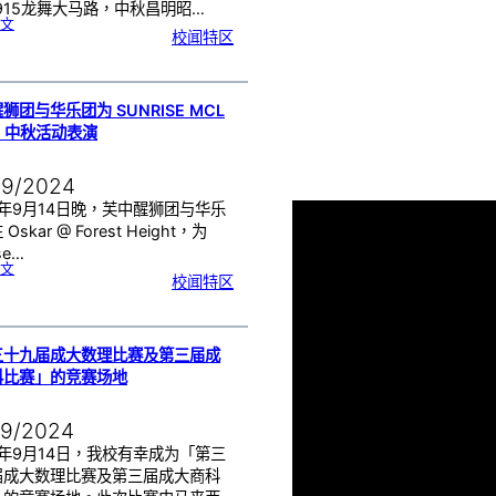
915龙舞大马路，中秋昌明昭…
:
文
芙
校闻特区
蓉
中
华
中
学
师
生
响
应
参
狮团与华乐团为 SUNRISE MCL
“
9
D 中秋活动表演
1
5
龙
舞
大
马
路
09/2024
，
中
秋
4年9月14日晚，芙中醒狮团与华乐
昌
明
昭
Oskar @ Forest Height，为
”
活
动
se…
:
文
芙
校闻特区
中
醒
狮
团
与
华
乐
团
为
S
三十九届成大数理比赛及第三届成
u
n
科比赛」的竞赛场地
r
i
s
e
M
C
L
09/2024
L
a
n
4年9月14日，我校有幸成为「第三
d
中
秋
届成大数理比赛及第三届成大商科
活
动
表