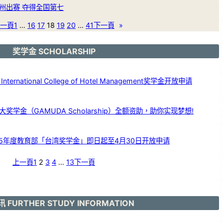
州出赛 夺得全国第七
一頁
1
…
16
17
18
19
20
…
41
下一頁
»
奖学金 SCHOLARSHIP
ernational College of Hotel Management奖学金开放申请
学金（GAMUDA Scholarship）全额资助，助你实现梦想!
25年度教育部「台湾奖学金」即日起至4月30日开放申请
上一頁
1
2
3
4
…
13
下一頁
 FURTHER STUDY INFORMATION