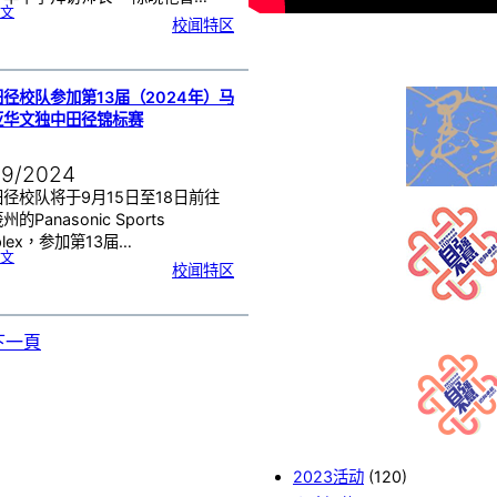
:
文
2
校闻特区
0
1
3
年
毕
业
校
友
陈
晓
径校队参加第13届（2024年）马
艳
从
亚华文独中田径锦标赛
台
湾
返
回
马
来
西
09/2024
亚
拜
访
径校队将于9月15日至18日前往
母
校
的Panasonic Sports
plex，参加第13届…
:
文
我
校闻特区
校
田
径
校
队
参
加
第
1
下一頁
3
届
（
2
0
2
4
年
）
马
来
西
亚
华
文
独
中
田
2023活动
(120)
径
锦
标