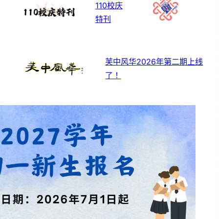
110校庆
特刊
芙中风华2026年第二期上线
了！