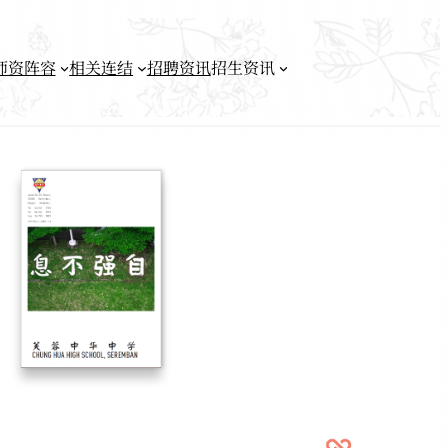
师资阵容
相关连结
招聘资讯
招生资讯