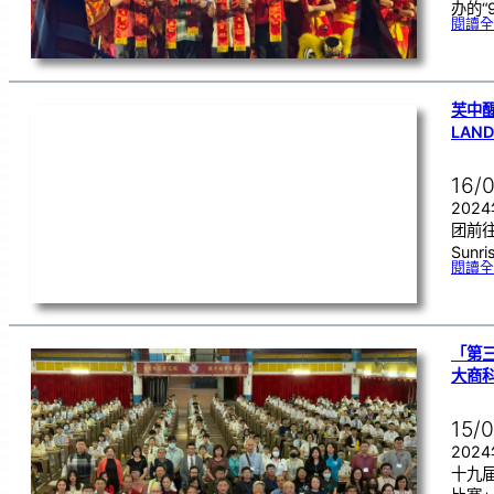
办的“
閱讀全
芙中醒
LAN
16/
202
团前往 
Sunri
閱讀全
「第
大商
15/
202
十九