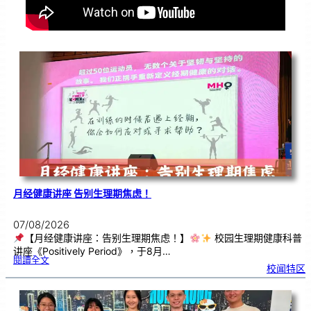
月经健康讲座 告别生理期焦虑！
07/08/2026
【月经健康讲座：告别生理期焦虑！】
校园生理期健康科普
讲座《Positively Period》，于8月…
:
閱讀全文
月
校闻特区
经
健
康
讲
座
告
别
生
理