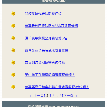
荣誉榜 AWARD
我校篮球代表队斩获佳绩
恭喜我校田径队队MSSD获多项佳绩
洪千惠甲象棋公开赛获第5名
恭喜彭丽诗荣获武术赛事佳绩
恭喜刘沛萱羽球赛再传佳绩
芙中学子在华语朗诵赛等获佳绩！
恭喜邓嘉乐和李心琳在武术赛收获3金2银！
«
上一頁
1
2
3
4
…
41
下一頁
»