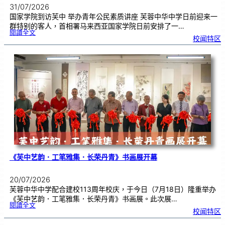
31/07/2026
国家学院到访芙中 举办青年公民素质讲座 芙蓉中华中学日前迎来一
群特别的客人，首相署马来西亚国家学院日前安排了一…
:
閱讀全文
努
校闻特区
鲁
与
国
家
学
院
到
访
芙
中
分
享
青
年
领
袖
素
质
讲
座
《芙中艺韵．工笔雅集．长荣丹青》书画展开幕
20/07/2026
芙蓉中华中学配合建校113周年校庆，于今日（7月18日）隆重举办
《芙中艺韵．工笔雅集．长荣丹青》书画展。此次展…
:
閱讀全文
《
校闻特区
芙
中
艺
韵