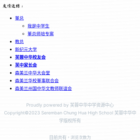
友情连结：
董总
我是中学生
董总师培专案
教总
新纪元大学
芙蓉中华校友会
芙中家长会
森美兰中华大会堂
森美兰华校董事联合会
森美兰州国中华文教师联谊会
Proudly powered by 芙蓉中华中学资源中心
Copyright©2023 Seremban Chung Hua High School 芙蓉中华中
学版权所有
目前共有
，浏览次数为