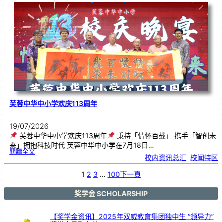
．
工
笔
雅
集
．
长
荣
丹
青
》
书
画
展
开
幕
芙蓉中华中小学欢庆113周年
19/07/2026
芙蓉中华中小学欢庆113周年
秉持「情怀百载」 携手「智创未
来」拥抱科技时代 芙蓉中华中小学在7月18日…
:
閱讀全文
芙
校内资讯总汇
, 
校闻特区
蓉
中
华
中
小
1
2
3
…
100
下一頁
学
欢
庆
1
1
3
奖学金 SCHOLARSHIP
周
年
【奖学金资讯】2025年双威教育集团独中生 “领导力”