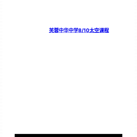
芙蓉中华中学8/10太空课程