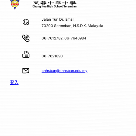
Jalan Tun Dr. Ismail,
70200 Seremban, N.S.D.K. Malaysia
06-7612782, 06-7646984
06-7621890
chhsban@chhsban.edu.my
登入