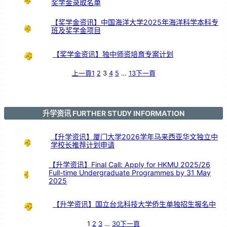
奖学金录取名单
【奖学金资讯】中国海洋大学2025年海洋科学本科专
班及奖学金项目
【奖学金资讯】独中师资培育专案计划
上一頁
1
2
3
4
5
…
13
下一頁
升学资讯 FURTHER STUDY INFORMATION
【升学资讯】厦门大学2026学年马来西亚华文独立中
学校长推荐计划申请
【升学资讯】Final Call: Apply for HKMU 2025/26
Full-time Undergraduate Programmes by 31 May
2025
【升学资讯】国立台北科技大学侨生单独招生报名中
1
2
3
…
30
下一頁