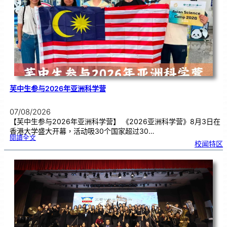
期
焦
虑
！
芙中生参与2026年亚洲科学营
07/08/2026
【芙中生参与2026年亚洲科学营】 《2026亚洲科学营》8月3日在
香港大学盛大开幕，活动吸30个国家超过30…
:
閱讀全文
芙
校闻特区
中
生
参
与
2
0
2
6
年
亚
洲
科
学
营