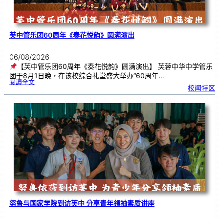
芙中管乐团60周年《奏花悦韵》圆满演出
06/08/2026
【芙中管乐团60周年《奏花悦韵》圆满演出】 芙蓉中华中学管乐
团于8月1日晚，在该校综合礼堂盛大举办“60周年…
:
閱讀全文
芙
校闻特区
中
管
乐
团
6
0
周
年
《
奏
花
悦
韵
》
圆
满
演
出
努鲁与国家学院到访芙中 分享青年领袖素质讲座