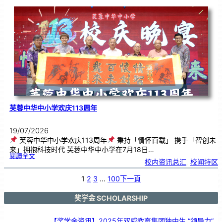
韵
．
工
笔
雅
集
．
长
荣
丹
青
》
书
画
展
开
幕
芙蓉中华中小学欢庆113周年
19/07/2026
芙蓉中华中小学欢庆113周年
秉持「情怀百载」 携手「智创未
来」拥抱科技时代 芙蓉中华中小学在7月18日…
:
閱讀全文
芙
校内资讯总汇
, 
校闻特区
蓉
中
华
中
小
1
2
3
…
100
下一頁
学
欢
庆
1
1
3
奖学金 SCHOLARSHIP
周
年
【奖学金资讯】2025年双威教育集团独中生 “领导力”