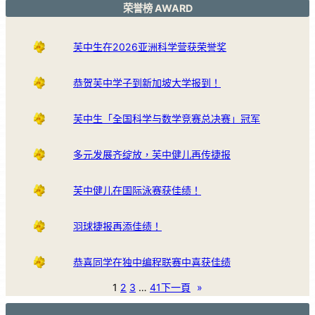
荣誉榜 AWARD
芙中生在2026亚洲科学营获荣誉奖
恭贺芙中学子到新加坡大学报到！
芙中生「全国科学与数学竞赛总决赛」冠军
多元发展齐绽放，芙中健儿再传捷报
芙中健儿在国际泳赛获佳绩！
羽球捷报再添佳绩！
恭喜同学在独中编程联赛中喜获佳绩
1
2
3
…
41
下一頁
»