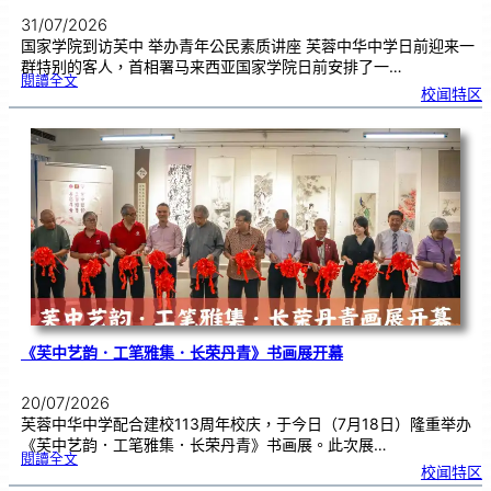
31/07/2026
国家学院到访芙中 举办青年公民素质讲座 芙蓉中华中学日前迎来一
群特别的客人，首相署马来西亚国家学院日前安排了一…
:
閱讀全文
努
校闻特区
鲁
与
国
家
学
院
到
访
芙
中
分
享
青
年
领
袖
素
质
讲
座
《芙中艺韵．工笔雅集．长荣丹青》书画展开幕
20/07/2026
芙蓉中华中学配合建校113周年校庆，于今日（7月18日）隆重举办
《芙中艺韵．工笔雅集．长荣丹青》书画展。此次展…
:
閱讀全文
《
校闻特区
芙
中
艺