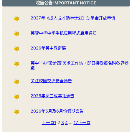
校园公告 IMPORTANT NOTICE
2027年《成人成才助学计划》助学金开放申请
芙蓉中华中学手机应用程式启用通知
2026年芙中教育展
芙中举办“没骨画”美术工作坊，即日接受报名盼各界参
与
关注校园交通安全通告
2026年高三成年礼通告
2026年5月及6月份假期公告
上一頁
1
2
3
4
…
17
下一頁