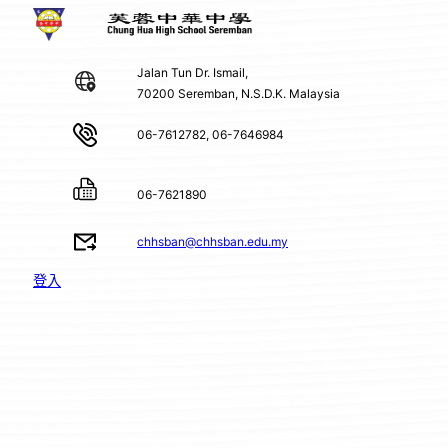
Jalan Tun Dr. Ismail,
70200 Seremban, N.S.D.K. Malaysia
06-7612782, 06-7646984
06-7621890
chhsban@chhsban.edu.my
登入