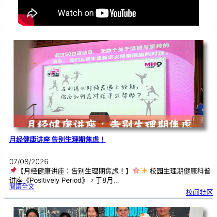
月经健康讲座 告别生理期焦虑！
07/08/2026
【月经健康讲座：告别生理期焦虑！】
校园生理期健康科普
讲座《Positively Period》，于8月…
:
閱讀全文
月
校闻特区
经
健
康
讲
座
告
别
生