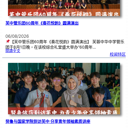
芙中管乐团60周年《奏花悦韵》圆满演出
06/08/2026
【芙中管乐团60周年《奏花悦韵》圆满演出】 芙蓉中华中学管乐
团于8月1日晚，在该校综合礼堂盛大举办“60周年…
:
閱讀全文
芙
校闻特区
中
管
乐
团
6
0
周
年
《
奏
花
悦
韵
》
圆
满
演
出
努鲁与国家学院到访芙中 分享青年领袖素质讲座