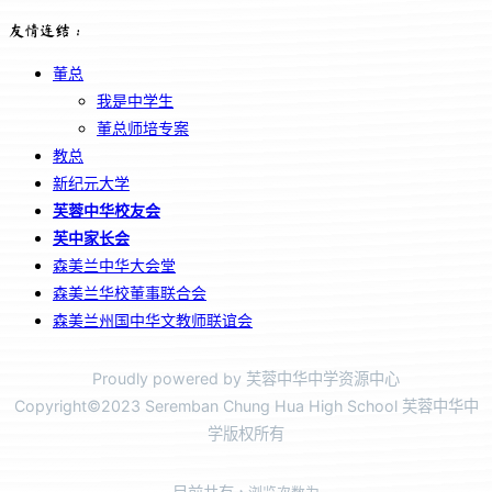
友情连结：
董总
我是中学生
董总师培专案
教总
新纪元大学
芙蓉中华校友会
芙中家长会
森美兰中华大会堂
森美兰华校董事联合会
森美兰州国中华文教师联谊会
Proudly powered by 芙蓉中华中学资源中心
Copyright©2023 Seremban Chung Hua High School 芙蓉中华中
学版权所有