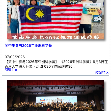
理
期
焦
虑
！
芙中生参与2026年亚洲科学营
07/08/2026
【芙中生参与2026年亚洲科学营】 《2026亚洲科学营》8月3日在
香港大学盛大开幕，活动吸30个国家超过30…
:
閱讀全文
芙
校闻特区
中
生
参
与
2
0
2
6
年
亚
洲
科
学
营