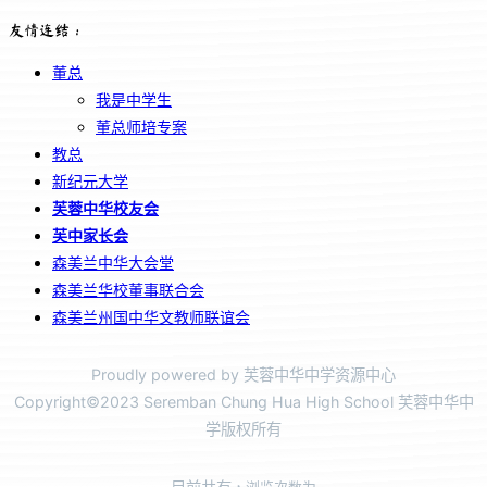
友情连结：
董总
我是中学生
董总师培专案
教总
新纪元大学
芙蓉中华校友会
芙中家长会
森美兰中华大会堂
森美兰华校董事联合会
森美兰州国中华文教师联谊会
Proudly powered by 芙蓉中华中学资源中心
Copyright©2023 Seremban Chung Hua High School 芙蓉中华中
学版权所有