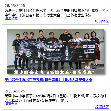
26/06/2025
为进一步提升宿舍管理水平，强化宿舍生的自律意识与归属感，芙蓉
中华中学于近日召开第二次宿舍大会，向全体宿舍生传达…
:
閱讀全文
第
校闻特区
二
次
宿
舍
大
会
｜
强
化
纪
律
意
识
与
宿
舍
管
理
芙中联合主办《百鼓齐奏•音乐盛典》 | 挑战大马纪录大全
26/06/2025
芙蓉中华中学将于2025年7月4日（星期五）晚上7时正，假校内综
合礼堂举办《百鼓齐奏•音乐盛典》（Rhythm…
:
閱讀全文
芙
校闻特区
中
联
合