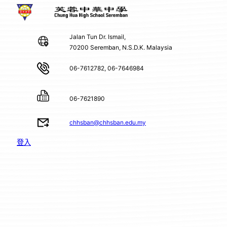
Jalan Tun Dr. Ismail,
70200 Seremban, N.S.D.K. Malaysia
06-7612782, 06-7646984
06-7621890
chhsban@chhsban.edu.my
登入