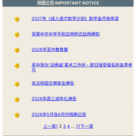
校园公告 IMPORTANT NOTICE
2027年《成人成才助学计划》助学金开放申请
芙蓉中华中学手机应用程式启用通知
2026年芙中教育展
芙中举办“没骨画”美术工作坊，即日接受报名盼各界参
与
关注校园交通安全通告
2026年高三成年礼通告
2026年5月及6月份假期公告
上一頁
1
2
3
4
…
17
下一頁