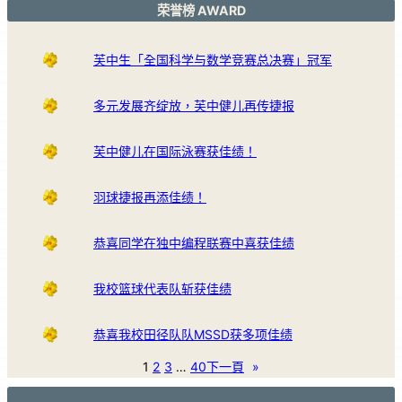
荣誉榜 AWARD
芙中生「全国科学与数学竞赛总决赛」冠军
多元发展齐绽放，芙中健儿再传捷报
芙中健儿在国际泳赛获佳绩！
羽球捷报再添佳绩！
恭喜同学在独中编程联赛中喜获佳绩
我校篮球代表队斩获佳绩
恭喜我校田径队队MSSD获多项佳绩
1
2
3
…
40
下一頁
»