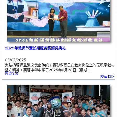
芙
中
管
乐
团
交
流
2025年教师节暨长期服务奖颁奖典礼
03/07/2025
为弘扬尊师重道之优良传统，表彰教职员在教育岗位上的无私奉献与
坚守精神，芙蓉中华中学于2025年6月28日（星期…
:
閱讀全文
2
校闻特区
0
2
5
年
教
师
节
暨
长
期
服
务
奖
颁
奖
典
礼