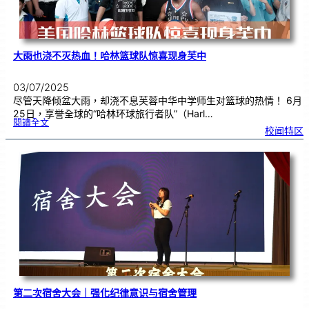
大雨也浇不灭热血！哈林篮球队惊喜现身芙中
03/07/2025
尽管天降倾盆大雨，却浇不息芙蓉中华中学师生对篮球的热情！ 6月
25日，享誉全球的“哈林环球旅行者队”（Harl…
:
閱讀全文
大
校闻特区
雨
也
浇
不
灭
热
血
！
哈
林
篮
球
队
惊
喜
现
身
芙
中
第二次宿舍大会｜强化纪律意识与宿舍管理