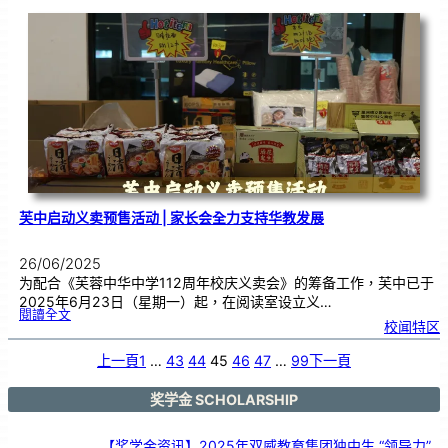
主
办
《
百
鼓
齐
奏
•
音
乐
盛
典
》
|
挑
战
大
马
纪
录
大
全
芙中启动义卖预售活动 | 家长会全力支持华教发展
26/06/2025
为配合《芙蓉中华中学112周年校庆义卖会》的筹备工作，芙中已于
2025年6月23日（星期一）起，在阅读室设立义…
:
閱讀全文
芙
校闻特区
中
启
动
义
卖
上一頁
1
…
43
44
45
46
47
…
99
下一頁
预
售
活
动
|
家
奖学金 SCHOLARSHIP
长
会
全
力
支
持
【奖学金资讯】2025年双威教育集团独中生 “领导力”
华