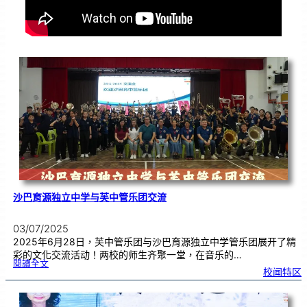
沙巴育源独立中学与芙中管乐团交流
03/07/2025
2025年6月28日，芙中管乐团与沙巴育源独立中学管乐团展开了精
彩的文化交流活动！两校的师生齐聚一堂，在音乐的…
:
閱讀全文
沙
校闻特区
巴
育
源
独
立
中
学
与