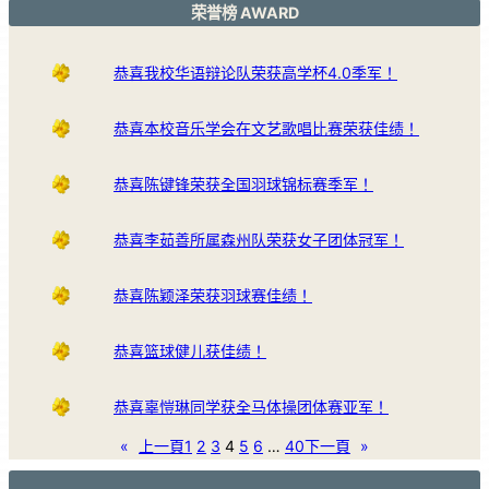
荣誉榜 AWARD
恭喜我校华语辩论队荣获高学杯4.0季军！
恭喜本校音乐学会在文艺歌唱比赛荣获佳绩！
恭喜陈键锋荣获全国羽球锦标赛季军！
恭喜李茹善所属森州队荣获女子团体冠军！
恭喜陈颖泽荣获羽球赛佳绩！
恭喜篮球健儿获佳绩！
恭喜辜愷琳同学获全马体操团体赛亚军！
«
上一頁
1
2
3
4
5
6
…
40
下一頁
»