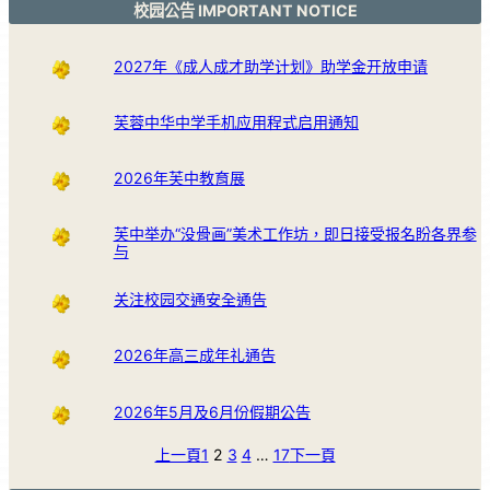
校园公告 IMPORTANT NOTICE
2027年《成人成才助学计划》助学金开放申请
芙蓉中华中学手机应用程式启用通知
2026年芙中教育展
芙中举办“没骨画”美术工作坊，即日接受报名盼各界参
与
关注校园交通安全通告
2026年高三成年礼通告
2026年5月及6月份假期公告
上一頁
1
2
3
4
…
17
下一頁