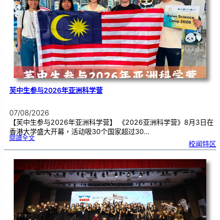
理
期
焦
虑
！
芙中生参与2026年亚洲科学营
07/08/2026
【芙中生参与2026年亚洲科学营】 《2026亚洲科学营》8月3日在
香港大学盛大开幕，活动吸30个国家超过30…
:
閱讀全文
芙
校闻特区
中
生
参
与
2
0
2
6
年
亚
洲
科
学
营