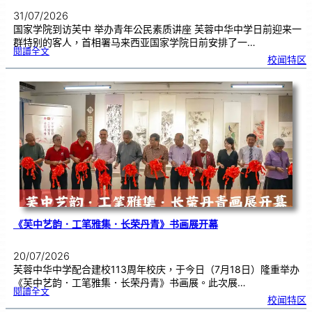
31/07/2026
国家学院到访芙中 举办青年公民素质讲座 芙蓉中华中学日前迎来一
群特别的客人，首相署马来西亚国家学院日前安排了一…
:
閱讀全文
努
校闻特区
鲁
与
国
家
学
院
到
访
芙
中
分
享
青
年
领
袖
素
质
讲
座
《芙中艺韵．工笔雅集．长荣丹青》书画展开幕
20/07/2026
芙蓉中华中学配合建校113周年校庆，于今日（7月18日）隆重举办
《芙中艺韵．工笔雅集．长荣丹青》书画展。此次展…
:
閱讀全文
《
校闻特区
芙
中
艺