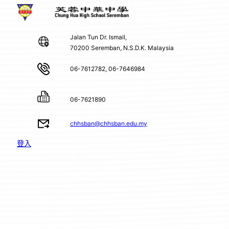
Jalan Tun Dr. Ismail,
70200 Seremban, N.S.D.K. Malaysia
06-7612782, 06-7646984
06-7621890
chhsban@chhsban.edu.my
登入