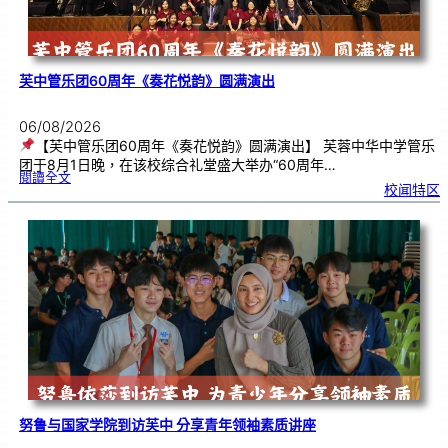
芙中管乐团60周年《奏花悦韵》圆满演出
06/08/2026
【芙中管乐团60周年《奏花悦韵》圆满演出】 芙蓉中华中学管乐
团于8月1日晚，在该校综合礼堂盛大举办“60周年…
:
閱讀全文
芙
校闻特区
中
管
乐
团
6
0
周
年
《
奏
花
悦
韵
》
圆
满
演
出
努鲁与国家学院到访芙中 分享青年领袖素质讲座