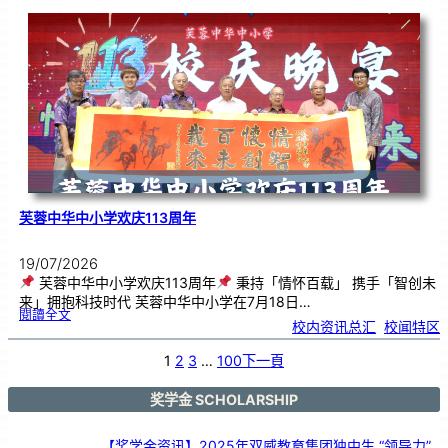
韵
．
工
笔
雅
集
．
长
荣
丹
青
》
书
画
展
开
幕
芙蓉中华中小学欢庆113周年
19/07/2026
芙蓉中华中小学欢庆113周年
秉持「情怀百载」 携手「智创未
来」拥抱科技时代 芙蓉中华中小学在7月18日…
:
閱讀全文
芙
校内资讯总汇
, 
校闻特区
蓉
中
华
中
小
1
2
3
…
100
下一頁
学
欢
庆
1
1
3
奖学金 SCHOLARSHIP
周
年
【奖学金资讯】2025年双威教育集团独中生 “领导力”