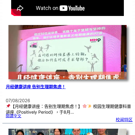
月经健康讲座 告别生理期焦虑！
07/08/2026
【月经健康讲座：告别生理期焦虑！】
校园生理期健康科普
讲座《Positively Period》，于8月…
:
閱讀全文
月
校闻特区
经
健
康
讲
座
告
别
生