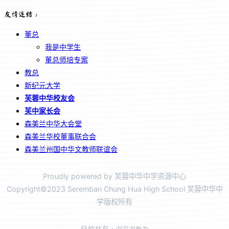
友情连结：
董总
我是中学生
董总师培专案
教总
新纪元大学
芙蓉中华校友会
芙中家长会
森美兰中华大会堂
森美兰华校董事联合会
森美兰州国中华文教师联谊会
Proudly powered by 芙蓉中华中学资源中心
Copyright©2023 Seremban Chung Hua High School 芙蓉中华中
学版权所有