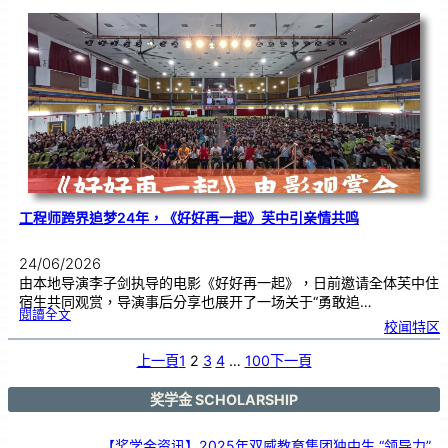
本
友
校
线
上
交
流
|
传
统
游
戏
连
结
跨
国
友
谊
工程师跨界追梦24年，《好好再一起》芙中引亲情共鸣
24/06/2026
由本地导演李子剑执导的电影《好好再一起》，日前邀请全体芙中住
宿生共同观赏，导演事后分享也展开了一场关于“勇敢追…
:
閱讀全文
工
校闻特区
程
师
跨
界
追
上一頁
1
2
3
4
…
100
下一頁
梦
2
4
年
，
《
奖学金 SCHOLARSHIP
好
好
再
一
起
》
【奖学金资讯】2025年双威教育集团独中生 “领导力”
芙