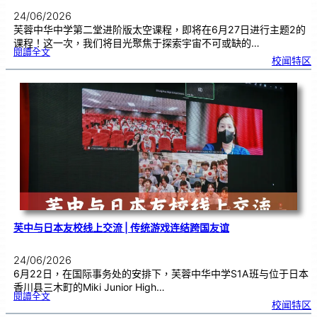
24/06/2026
芙蓉中华中学第二堂进阶版太空课程，即将在6月27日进行主题2的
课程！这一次，我们将目光聚焦于探索宇宙不可或缺的…
:
閱讀全文
太
校闻特区
空
课
程
进
阶
班
0
2
|
近
距
离
观
察
宇
宙
：
望
远
镜
的
超
能
力
芙中与日本友校线上交流 | 传统游戏连结跨国友谊
24/06/2026
6月22日，在国际事务处的安排下，芙蓉中华中学S1A班与位于日本
香川县三木町的Miki Junior High…
:
閱讀全文
芙
校闻特区
中
与
日