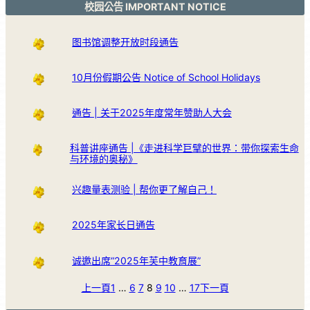
校园公告 IMPORTANT NOTICE
图书馆调整开放时段通告
10月份假期公告 Notice of School Holidays
通告 | 关于2025年度常年赞助人大会
科普讲座通告 |《走进科学巨擘的世界：带你探索生命
与环境的奥秘》
兴趣量表测验 | 帮你更了解自己！
2025年家长日通告
诚邀出席“2025年芙中教育展”
上一頁
1
…
6
7
8
9
10
…
17
下一頁