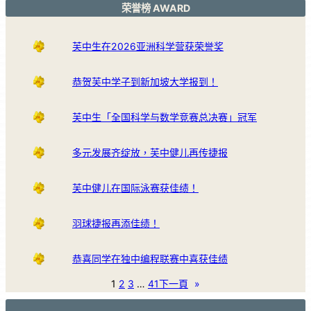
荣誉榜 AWARD
芙中生在2026亚洲科学营获荣誉奖
恭贺芙中学子到新加坡大学报到！
芙中生「全国科学与数学竞赛总决赛」冠军
多元发展齐绽放，芙中健儿再传捷报
芙中健儿在国际泳赛获佳绩！
羽球捷报再添佳绩！
恭喜同学在独中编程联赛中喜获佳绩
1
2
3
…
41
下一頁
»