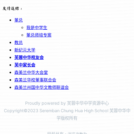
友情连结：
董总
我是中学生
董总师培专案
教总
新纪元大学
芙蓉中华校友会
芙中家长会
森美兰中华大会堂
森美兰华校董事联合会
森美兰州国中华文教师联谊会
Proudly powered by 芙蓉中华中学资源中心
Copyright©2023 Seremban Chung Hua High School 芙蓉中华中
学版权所有