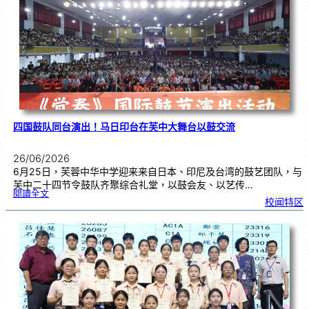
赛
金
牌
！
四国鼓队同台演出！马日印台在芙中大舞台以鼓交流
26/06/2026
6月25日，芙蓉中华中学迎来来自日本、印尼及台湾的鼓艺团队，与
芙中二十四节令鼓队齐聚综合礼堂，以鼓会友、以艺传…
:
閱讀全文
四
校闻特区
国
鼓
队
同
台
演
出
！
马
日
印
台
在
芙
中
大
舞
台
以
鼓
交
流