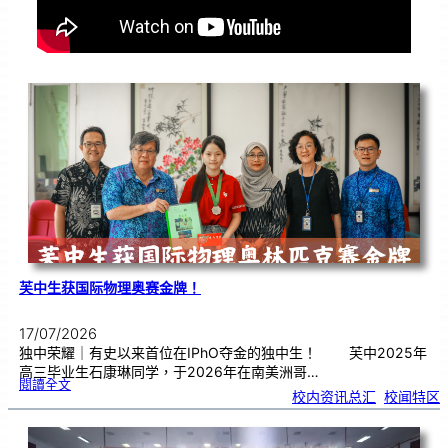
芙中生获国际物理奥赛金牌！
17/07/2026
独中荣耀｜有史以来首位在IPhO夺金的独中生！ 芙中2025年
高三毕业生石康琳同学，于2026年在南美洲哥…
:
閱讀全文
芙
校内资讯总汇
, 
校闻特区
中
生
获
国
际
物
理
奥