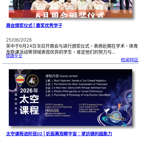
周会颁奖仪式 | 嘉奖优秀学子
25/06/2026
芙中于6月24日次召开周会与进行颁奖仪式，表扬近期在学术、体育
及联课活动等领域表现优异的学生，肯定他们的努力与…
:
閱讀全文
周
校闻特区
会
颁
奖
仪
式
|
嘉
奖
优
秀
学
子
太空课程进阶班02 | 近距离观察宇宙：望远镜的超能力