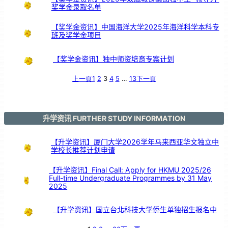
中
奖学金录取名单
引
亲
情
共
鸣
【奖学金资讯】中国海洋大学2025年海洋科学本科专
班及奖学金项目
【奖学金资讯】独中师资培育专案计划
上一頁
1
2
3
4
5
…
13
下一頁
升学资讯 FURTHER STUDY INFORMATION
【升学资讯】厦门大学2026学年马来西亚华文独立中
学校长推荐计划申请
【升学资讯】Final Call: Apply for HKMU 2025/26
Full-time Undergraduate Programmes by 31 May
2025
【升学资讯】国立台北科技大学侨生单独招生报名中