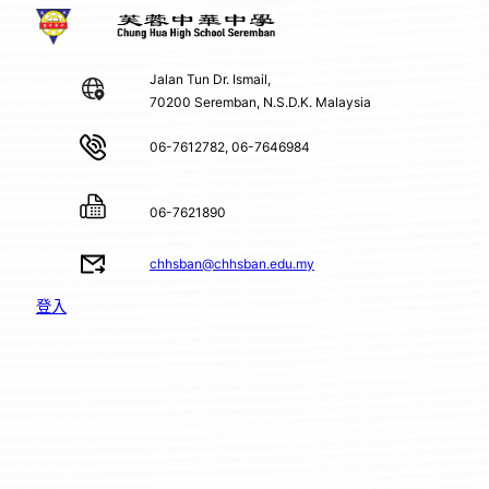
Jalan Tun Dr. Ismail,
70200 Seremban, N.S.D.K. Malaysia
06-7612782, 06-7646984
06-7621890
chhsban@chhsban.edu.my
登入