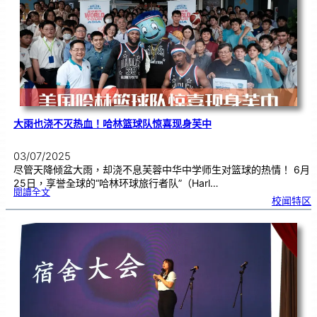
期
服
务
奖
颁
奖
典
礼
大雨也浇不灭热血！哈林篮球队惊喜现身芙中
03/07/2025
尽管天降倾盆大雨，却浇不息芙蓉中华中学师生对篮球的热情！ 6月
25日，享誉全球的“哈林环球旅行者队”（Harl…
:
閱讀全文
大
校闻特区
雨
也
浇
不
灭
热
血
！
哈
林
篮
球
队
惊
喜
现
身
芙
中