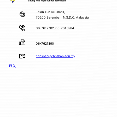
Jalan Tun Dr. Ismail,
70200 Seremban, N.S.D.K. Malaysia
06-7612782, 06-7646984
06-7621890
chhsban@chhsban.edu.my
登入