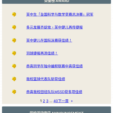
荣誉榜 AWARD
芙中生「全国科学与数学竞赛总决赛」冠军
多元发展齐绽放，芙中健儿再传捷报
芙中健儿在国际泳赛获佳绩！
羽球捷报再添佳绩！
恭喜同学在独中编程联赛中喜获佳绩
我校篮球代表队斩获佳绩
恭喜我校田径队队MSSD获多项佳绩
1
2
3
…
40
下一頁
»