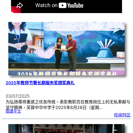
2025年教师节暨长期服务奖颁奖典礼
03/07/2025
为弘扬尊师重道之优良传统，表彰教职员在教育岗位上的无私奉献与
坚守精神，芙蓉中华中学于2025年6月28日（星期…
:
閱讀全文
2
校闻特区
0
2
5
年
教
师
节
暨
长