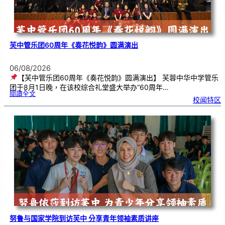
芙中管乐团60周年《奏花悦韵》圆满演出
06/08/2026
【芙中管乐团60周年《奏花悦韵》圆满演出】 芙蓉中华中学管乐
团于8月1日晚，在该校综合礼堂盛大举办“60周年…
:
閱讀全文
芙
校闻特区
中
管
乐
团
6
0
周
年
《
奏
花
悦
韵
》
圆
满
演
出
努鲁与国家学院到访芙中 分享青年领袖素质讲座