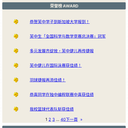
荣誉榜 AWARD
恭贺芙中学子到新加坡大学报到！
芙中生「全国科学与数学竞赛总决赛」冠军
多元发展齐绽放，芙中健儿再传捷报
芙中健儿在国际泳赛获佳绩！
羽球捷报再添佳绩！
恭喜同学在独中编程联赛中喜获佳绩
我校篮球代表队斩获佳绩
1
2
3
…
40
下一頁
»