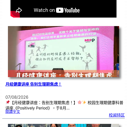
月经健康讲座 告别生理期焦虑！
07/08/2026
【月经健康讲座：告别生理期焦虑！】
校园生理期健康科普
讲座《Positively Period》，于8月…
:
閱讀全文
月
校闻特区
经
健
康
讲
座
告