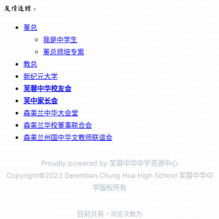
友情连结：
董总
我是中学生
董总师培专案
教总
新纪元大学
芙蓉中华校友会
芙中家长会
森美兰中华大会堂
森美兰华校董事联合会
森美兰州国中华文教师联谊会
Proudly powered by 芙蓉中华中学资源中心
Copyright©2023 Seremban Chung Hua High School 芙蓉中华中
学版权所有
目前共有
，浏览次数为