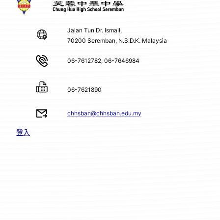
Jalan Tun Dr. Ismail,
70200 Seremban, N.S.D.K. Malaysia
06-7612782, 06-7646984
06-7621890
chhsban@chhsban.edu.my
登入