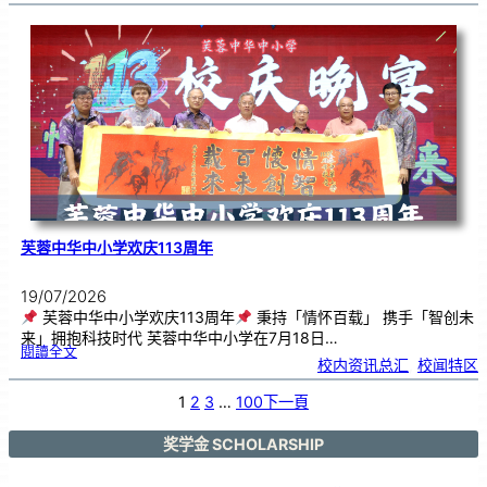
艺
韵
．
工
笔
雅
集
．
长
荣
丹
青
》
书
画
展
开
幕
芙蓉中华中小学欢庆113周年
19/07/2026
芙蓉中华中小学欢庆113周年
秉持「情怀百载」 携手「智创未
来」拥抱科技时代 芙蓉中华中小学在7月18日…
:
閱讀全文
芙
校内资讯总汇
, 
校闻特区
蓉
中
华
中
小
1
2
3
…
100
下一頁
学
欢
庆
1
1
3
奖学金 SCHOLARSHIP
周
年