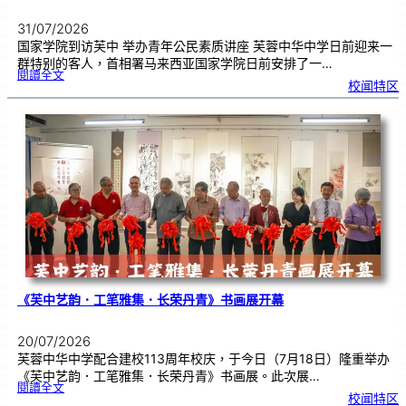
31/07/2026
国家学院到访芙中 举办青年公民素质讲座 芙蓉中华中学日前迎来一
群特别的客人，首相署马来西亚国家学院日前安排了一…
:
閱讀全文
努
校闻特区
鲁
与
国
家
学
院
到
访
芙
中
分
享
青
年
领
袖
素
质
讲
座
《芙中艺韵．工笔雅集．长荣丹青》书画展开幕
20/07/2026
芙蓉中华中学配合建校113周年校庆，于今日（7月18日）隆重举办
《芙中艺韵．工笔雅集．长荣丹青》书画展。此次展…
:
閱讀全文
《
校闻特区
芙
中