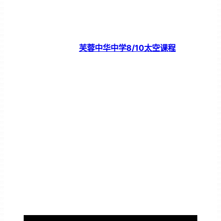
芙蓉中华中学8/10太空课程