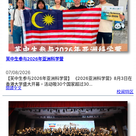
别
生
理
期
焦
虑
！
芙中生参与2026年亚洲科学营
07/08/2026
【芙中生参与2026年亚洲科学营】 《2026亚洲科学营》8月3日在
香港大学盛大开幕，活动吸30个国家超过30…
:
閱讀全文
芙
校闻特区
中
生
参
与
2
0
2
6
年
亚
洲
科
学
营