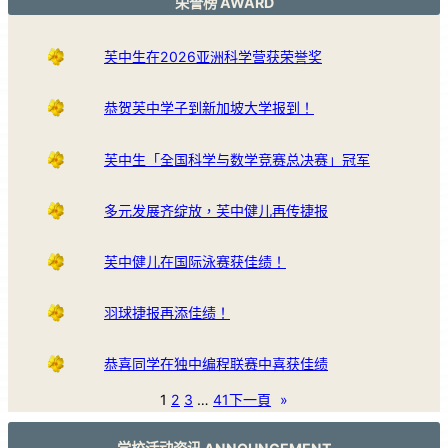
荣誉榜 AWARD
芙中生在2026亚洲科学营获荣誉奖
恭贺芙中学子到新加坡大学报到！
芙中生「全国科学与数学竞赛总决赛」冠军
多元发展齐绽放，芙中健儿再传捷报
芙中健儿在国际泳赛获佳绩！
羽球捷报再添佳绩！
恭喜同学在独中编程联赛中喜获佳绩
1
2
3
…
41
下一頁
»