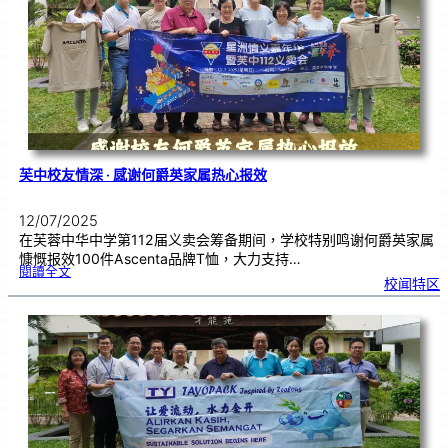
芙
中
了
解
华
教
坚
持
与
传
承
芙中校友情深 · 感谢何爵英家属热心报效
12/07/2025
在芙蓉中华中学第112届义卖会筹备期间，学校特别鸣谢何爵英家属
慷慨报效100件Ascenta品牌T恤，大力支持…
:
閱讀全文
芙
校闻特区
中
校
友
情
深
·
感
谢
何
爵
英
家
属
热
心
报
效