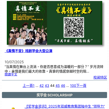
小
学
1
1
2
周
年
校
庆
三
大
庆
典
｜
诚
邀
各
界
共
赴
见
证
《真情不变》戏剧学会大型公演
10/07/2025
“当真情在舞台上流淌，你是否愿意成为温暖的一部分？” 岁月流转
中，亲情是我们最大的依靠。真挚的情感穿越时空的阻…
:
閱讀全文
《
校闻特区
真
情
不
变
》
上一頁
1
…
42
43
44
45
46
…
100
下一頁
戏
剧
学
会
大
型
奖学金 SCHOLARSHIP
公
演
【奖学金资讯】2025年双威教育集团独中生 “领导力”