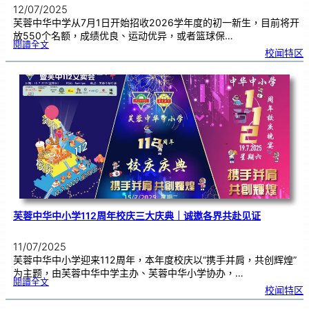
12/07/2025
芙蓉中华中学从7月1日开始招收2026学年度的初一新生，目前将开
放550个名额，成绩优良、运动优异，或者篮球保…
:
閱讀全文
芙
校闻特区
中
招
收
初
一
新
生
|
呼
吁
家
长
尽
早
报
名
芙蓉中华中小学112周年校庆三大庆典｜诚邀各界共赴见证
11/07/2025
芙蓉中华中小学迎来112周年，本年度校庆以“携手并肩，共创辉煌”
为主题，由芙蓉中华中学主办、芙蓉中华小学协办，…
:
閱讀全文
芙
校闻特区
蓉
中
华
中