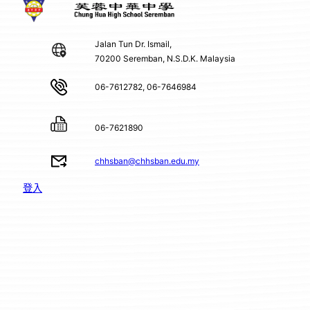
Jalan Tun Dr. Ismail,
70200 Seremban, N.S.D.K. Malaysia
06-7612782, 06-7646984
06-7621890
chhsban@chhsban.edu.my
登入