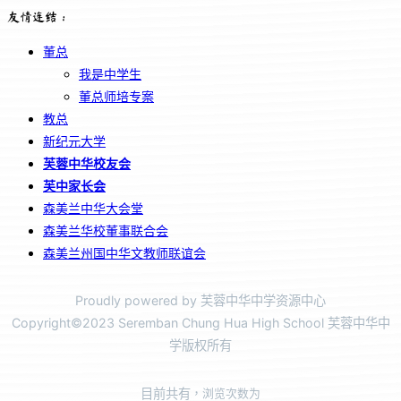
友情连结：
董总
我是中学生
董总师培专案
教总
新纪元大学
芙蓉中华校友会
芙中家长会
森美兰中华大会堂
森美兰华校董事联合会
森美兰州国中华文教师联谊会
Proudly powered by 芙蓉中华中学资源中心
Copyright©2023 Seremban Chung Hua High School 芙蓉中华中
学版权所有
目前共有
，浏览次数为