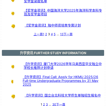
奖学金录取名单
【奖学金资讯】中国海洋大学2025年海洋科学本科专
班及奖学金项目
【奖学金资讯】独中师资培育专案计划
上一頁
1
2
3
4
5
…
13
下一頁
升学资讯 FURTHER STUDY INFORMATION
【升学资讯】厦门大学2026学年马来西亚华文独立中
学校长推荐计划申请
【升学资讯】Final Call: Apply for HKMU 2025/26
Full-time Undergraduate Programmes by 31 May
2025
【升学资讯】国立台北科技大学侨生单独招生报名中
1
2
3
…
30
下一頁