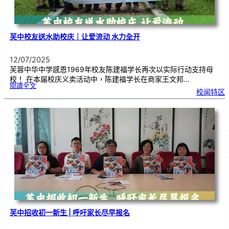
芙中校友送水助校庆｜让爱流动 水力全开
12/07/2025
芙蓉中华中学感恩1969年校友陈建福学长再次以实际行动支持母
校！ 在本届校庆义卖活动中，陈建福学长在商家王文邦…
:
閱讀全文
芙
校闻特区
中
校
友
送
水
助
校
庆
｜
让
爱
流
动
水
力
全
开
芙中招收初一新生 | 呼吁家长尽早报名