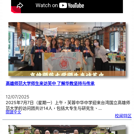
高雄师范大学师生来访芙中 了解华教坚持与传承
12/07/2025
2025年7月7日（星期一）上午，芙蓉中华中学迎来台湾国立高雄师
范大学的访问团共计14人，包括大专生与研究生、…
:
閱讀全文
高
校闻特区
雄
师
范
大
学
师
生
来
访