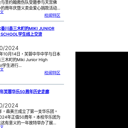
会与圣约翰救伤队受邀参与天宫佛
办的周年庆暨义卖会爱心捐款活动…
:
文
芙
校闻特区
蓉
中
华
中
学
音
乐
香川县三木町的MIKI JUNIOR
学
会
与
H SCHOOL学生线上交流
圣
约
翰
救
伤
队
10/2024
受
邀
参
与
4年10月14日，芙蓉中华中学与日本
天
宫
木町的Miki Junior High
佛
堂
周
ool学生进行…
年
庆
:
文
暨
与
义
校闻特区
日
卖
本
会
香
爱
川
心
县
捐
三
款
木
活
町
动
的
M
4年芙蓉华乐50周年历史走廊
i
k
i
J
u
n
10/2024
i
o
r
H
4年，森美兰成立了第一支华乐团。
i
g
024年正值50周年。本校华乐团为
h
S
c
念这有意义的一年故特举办了展…
h
o
:
文
o