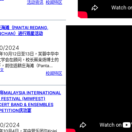
2
l
活动资讯
, 
校闻特区
0
学
2
生
4
线
年
上
芙
交
蓉
流
华
乐
5
0
周
年
海滩（PANTAI REDANG,
历
史
走
INCHAN）进行观星活动
廊
10/2024
4年10月12日至13日，芙蓉中华中
文学会在顾问，校长蔡亲炀博士的
，前往适耕庄海滩（Panta…
:
文
适
校闻特区
耕
庄
海
滩
（
P
a
n
t
a
年MALAYSIA INTERNATIONAL
i
R
 FESTIVAL (MIWFEST)
e
d
a
ERT BAND & ENSEMBLES
n
g
,
PETITION庆功宴
S
e
k
i
n
c
h
10/2024
a
n
）
4年10月4日，芙中管乐团与Kolej
进