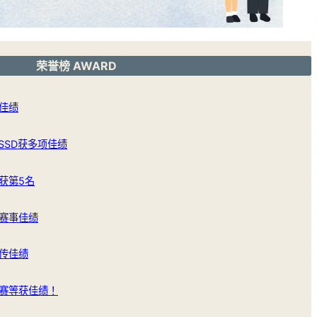
荣誉榜 AWARD
佳绩
SSD获多项佳绩
获第5名
赛事佳绩
传佳绩
赛等获佳绩！