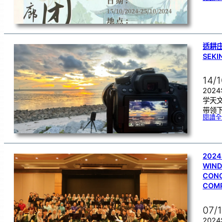
适耕庄
SEK
14/
202
学天
带领下
閱讀全
2024
WIND
CONC
COM
07/
202