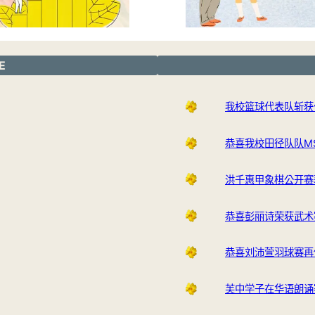
E
我校篮球代表队斩获
恭喜我校田径队队M
洪千惠甲象棋公开赛
恭喜彭丽诗荣获武术
恭喜刘沛萱羽球赛再
芙中学子在华语朗诵