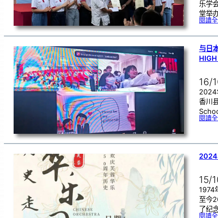
乐学
堂举
閱讀全
与日本
HIG
16/
202
香川县三
Sch
閱讀全
202
15/
197
至今2
了纪
閱讀全