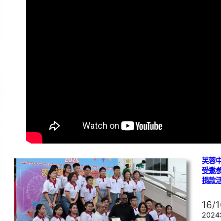
芙蓉
受邀
捐款
16/
202