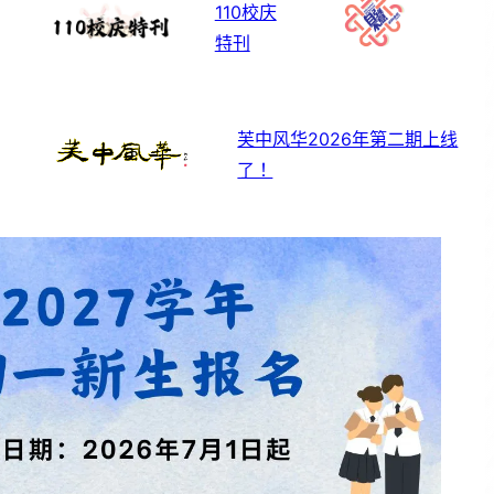
110校庆
特刊
芙中风华2026年第二期上线
了！