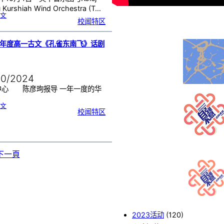
行
观
 Kurshiah Wind Orchestra (T…
星
活
:
文
动
2
校闻特区
0
2
4
年
M
a
l
24年度高一古文《孔雀东南飞》话剧
a
y
s
i
a
I
n
t
e
10/2024
r
n
a
t
中心 陈彦珣报导 一年一度的华
i
o
…
n
a
:
l
文
2
W
校闻特区
0
i
2
n
4
d
年
F
度
e
高
s
一
t
古
i
文
v
《
a
孔
l
雀
(
下一頁
东
m
南
i
飞
w
》
F
话
E
剧
S
决
T
赛
)
C
o
n
c
e
r
t
B
a
n
2023活动
(120)
d
&