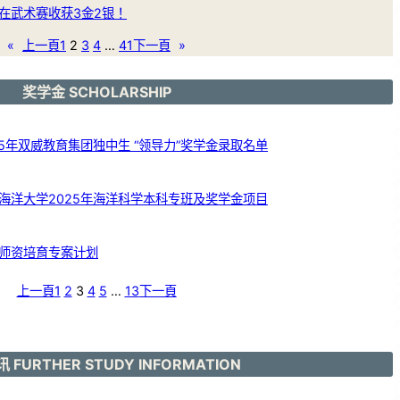
在武术赛收获3金2银！
«
上一頁
1
2
3
4
…
41
下一頁
»
奖学金 SCHOLARSHIP
5年双威教育集团独中生 “领导力”奖学金录取名单
海洋大学2025年海洋科学本科专班及奖学金项目
师资培育专案计划
上一頁
1
2
3
4
5
…
13
下一頁
 FURTHER STUDY INFORMATION