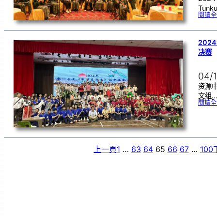
Tunku
閱讀全
20
决赛
04/
资源
文组
閱讀全
上一頁
1
…
63
64
65
66
67
…
100