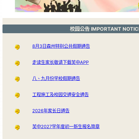
校园公告 IMPORTANT NOTIC
8月3日森州特别公共假期通告
走读生家长敬请下载芙中APP
八、九月份学校假期通告
工程施工及校园交通安全通告
2026年家长日通告
芙中2027学年度初一新生报名简章