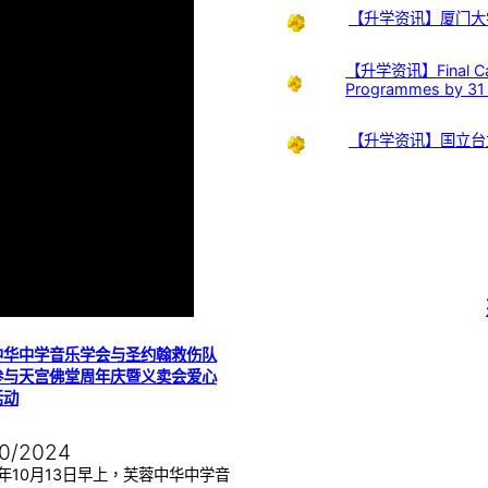
【升学资讯】厦门大
【升学资讯】Final Call:
Programmes by 31
【升学资讯】国立台
中华中学音乐学会与圣约翰救伤队
参与天宫佛堂周年庆暨义卖会爱心
活动
10/2024
4年10月13日早上，芙蓉中华中学音