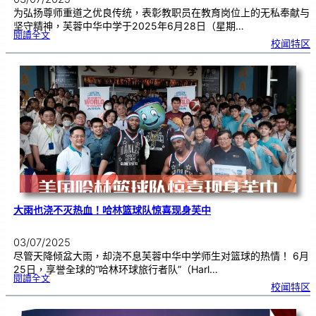
为弘扬尊师重道之优良传统，表彰教职员在教育岗位上的无私奉献与
坚守精神，芙蓉中华中学于2025年6月28日（星期…
:
閱讀全文
2
校闻特区
0
2
5
年
教
师
节
暨
长
期
服
务
奖
颁
奖
典
礼
大雨也浇不灭热血！哈林篮球队惊喜现身芙中
03/07/2025
尽管天降倾盆大雨，却浇不息芙蓉中华中学师生对篮球的热情！ 6月
25日，享誉全球的“哈林环球旅行者队”（Harl…
:
閱讀全文
大
校闻特区
雨
也
浇
不
灭
热