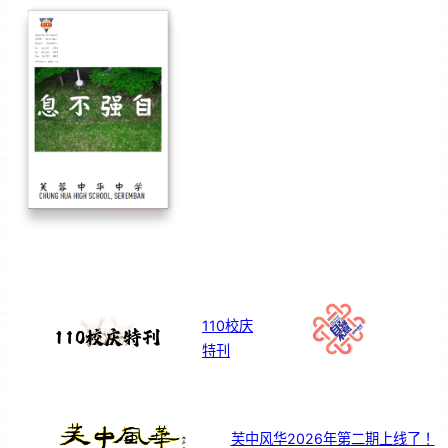
110校庆
特刊
芙中风华2026年第二期上线了！