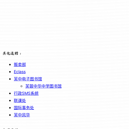
其他连结：
贩卖部
Eclass
芙中电子图书馆
芙蓉中华中学图书馆
行政SMS系统
联课处
国际事务处
芙中风华