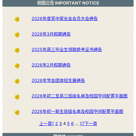
校园公告 IMPORTANT NOTICE
2026年度芙中家长会会员大会通告
2026年3月假期通告
2025年高三毕业生领取统考证书通告
2026年2月假期通告
2026年学会团体招生展通告
2026年初二至高三班级名单及校园空间配置平面图
2026年初一新生班级名单及校园空间配置平面图
上一頁
1
2
3
4
5
6
…
17
下一頁