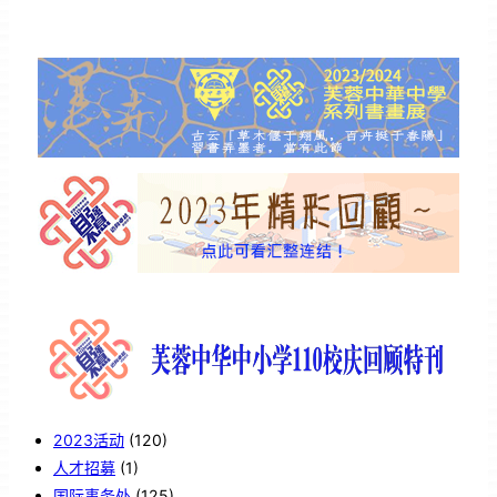
2023活动
(120)
人才招募
(1)
国际事务处
(125)