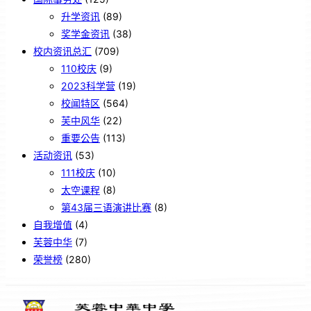
升学资讯
(89)
奖学金资讯
(38)
校内资讯总汇
(709)
110校庆
(9)
2023科学营
(19)
校闻特区
(564)
芙中风华
(22)
重要公告
(113)
活动资讯
(53)
111校庆
(10)
太空课程
(8)
第43届三语演讲比赛
(8)
自我增值
(4)
芙蓉中华
(7)
荣誉榜
(280)