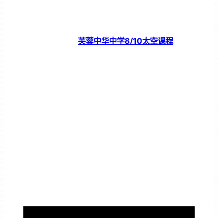
芙蓉中华中学8/10太空课程