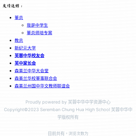
友情连结：
董总
我是中学生
董总师培专案
教总
新纪元大学
芙蓉中华校友会
芙中家长会
森美兰中华大会堂
森美兰华校董事联合会
森美兰州国中华文教师联谊会
Proudly powered by 芙蓉中华中学资源中心
Copyright©2023 Seremban Chung Hua High School 芙蓉中华中
学版权所有
目前共有
，浏览次数为