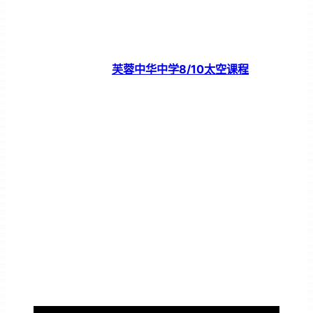
芙蓉中华中学8/10太空课程