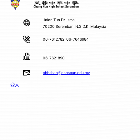
Jalan Tun Dr. Ismail,
70200 Seremban, N.S.D.K. Malaysia
06-7612782, 06-7646984
06-7621890
chhsban@chhsban.edu.my
登入