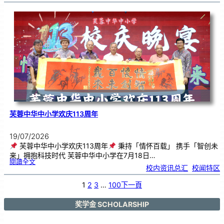
艺
韵
．
工
笔
雅
集
．
长
荣
丹
青
》
书
画
展
开
幕
芙蓉中华中小学欢庆113周年
19/07/2026
芙蓉中华中小学欢庆113周年
秉持「情怀百载」 携手「智创未
来」拥抱科技时代 芙蓉中华中小学在7月18日…
:
閱讀全文
芙
校内资讯总汇
, 
校闻特区
蓉
中
华
中
小
1
2
3
…
100
下一頁
学
欢
庆
1
1
3
奖学金 SCHOLARSHIP
周
年