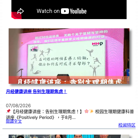
月经健康讲座 告别生理期焦虑！
07/08/2026
【月经健康讲座：告别生理期焦虑！】
校园生理期健康科普
讲座《Positively Period》，于8月…
:
閱讀全文
月
校闻特区
经
健
康
讲
座
告