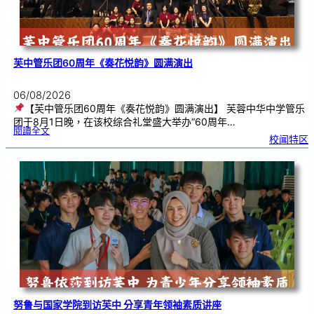
芙中管乐团60周年《奏花悦韵》圆满演出
06/08/2026
【芙中管乐团60周年《奏花悦韵》圆满演出】 芙蓉中华中学管乐
团于8月1日晚，在该校综合礼堂盛大举办“60周年…
:
閱讀全文
芙
校闻特区
中
管
乐
团
6
0
周
年
《
奏
花
悦
韵
》
圆
满
演
出
努鲁与国家学院到访芙中 分享青年领袖素质讲座