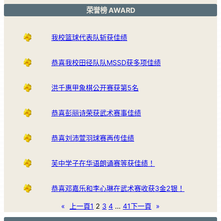
荣誉榜 AWARD
我校篮球代表队斩获佳绩
恭喜我校田径队队MSSD获多项佳绩
洪千惠甲象棋公开赛获第5名
恭喜彭丽诗荣获武术赛事佳绩
恭喜刘沛萱羽球赛再传佳绩
芙中学子在华语朗诵赛等获佳绩！
恭喜邓嘉乐和李心琳在武术赛收获3金2银！
«
上一頁
1
2
3
4
…
41
下一頁
»