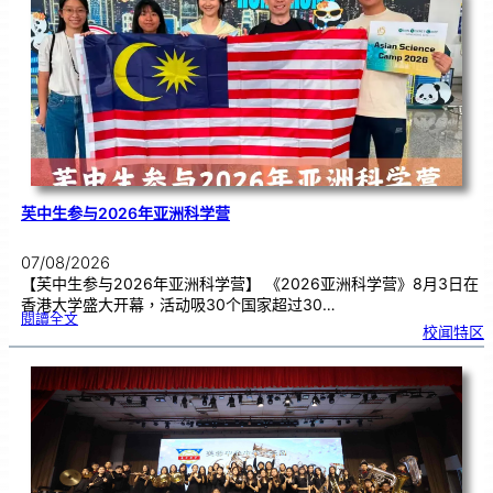
别
生
理
期
焦
虑
！
芙中生参与2026年亚洲科学营
07/08/2026
【芙中生参与2026年亚洲科学营】 《2026亚洲科学营》8月3日在
香港大学盛大开幕，活动吸30个国家超过30…
:
閱讀全文
芙
校闻特区
中
生
参
与
2
0
2
6
年
亚
洲
科
学
营