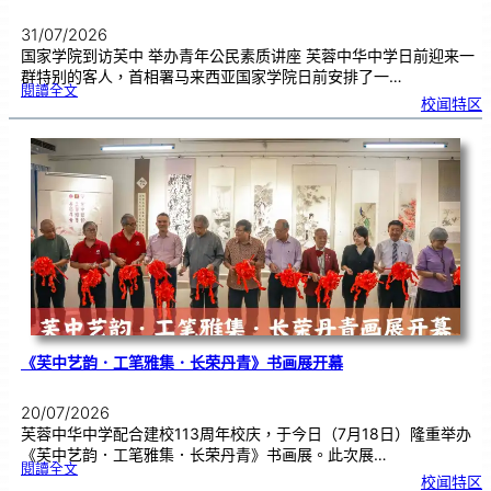
31/07/2026
国家学院到访芙中 举办青年公民素质讲座 芙蓉中华中学日前迎来一
群特别的客人，首相署马来西亚国家学院日前安排了一…
:
閱讀全文
努
校闻特区
鲁
与
国
家
学
院
到
访
芙
中
分
享
青
年
领
袖
素
质
讲
座
《芙中艺韵．工笔雅集．长荣丹青》书画展开幕
20/07/2026
芙蓉中华中学配合建校113周年校庆，于今日（7月18日）隆重举办
《芙中艺韵．工笔雅集．长荣丹青》书画展。此次展…
:
閱讀全文
《
校闻特区
芙
中