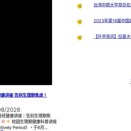
台湾中原大学举办在
2023年第19届中
【升学资讯】拉曼大
健康讲座 告别生理期焦虑！
08/2026
月经健康讲座：告别生理期焦
】
校园生理期健康科普讲座
itively Period》，于8月…