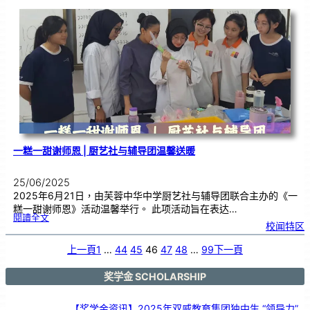
年
全
球
侨
校
學
生
暨
侨
生
歌
唱
大
赛
|
开
放
报
名
一糕一甜谢师恩 | 厨艺社与辅导团温馨送暖
25/06/2025
2025年6月21日，由芙蓉中华中学厨艺社与辅导团联合主办的《一
糕一甜谢师恩》活动温馨举行。 此项活动旨在表达…
:
閱讀全文
一
校闻特区
糕
一
甜
谢
师
上一頁
1
…
44
45
46
47
48
…
99
下一頁
恩
|
厨
艺
社
与
奖学金 SCHOLARSHIP
辅
导
团
温
馨
送
【奖学金资讯】2025年双威教育集团独中生 “领导力”
暖