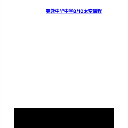
芙蓉中华中学8/10太空课程