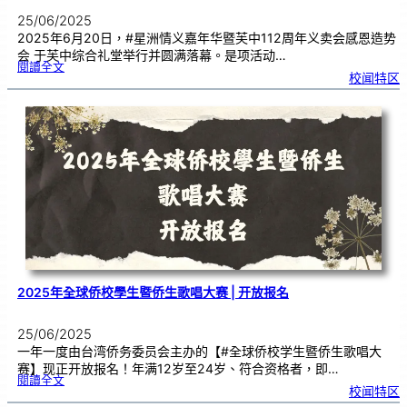
25/06/2025
2025年6月20日，#星洲情义嘉年华暨芙中112周年义卖会感恩造势
会 于芙中综合礼堂举行并圆满落幕。是项活动…
:
閱讀全文
芙
校闻特区
中
1
1
2
义
卖
造
势
会
｜
呼
吁
齐
心
为
教
育
注
入
希
望
2025年全球侨校學生暨侨生歌唱大赛 | 开放报名
25/06/2025
一年一度由台湾侨务委员会主办的【#全球侨校学生暨侨生歌唱大
赛】现正开放报名！年满12岁至24岁、符合资格者，即…
:
閱讀全文
2
校闻特区
0
2
5