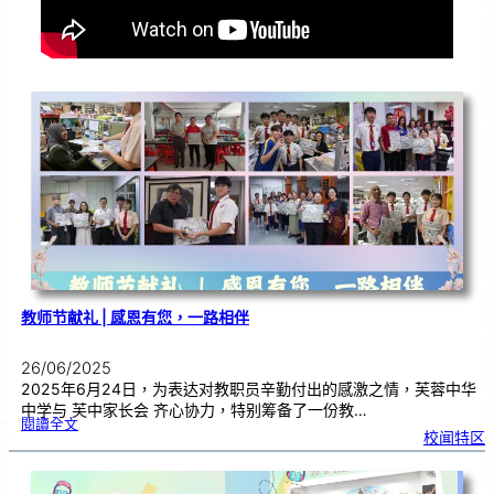
教师节献礼 | 感恩有您，一路相伴
26/06/2025
2025年6月24日，为表达对教职员辛勤付出的感激之情，芙蓉中华
中学与 芙中家长会 齐心协力，特别筹备了一份教…
:
閱讀全文
教
校闻特区
师
节
献
礼
|
感
恩
有