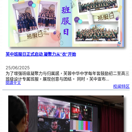
您
，
一
路
相
伴
芙中班服日正式启动 凝聚力从“衣”开始
25/06/2025
为了增强班级凝聚力与归属感，芙蓉中华中学每年皆鼓励初二至高三
班级设计专属班服，展现创意与团结。 同时，芙中宣布…
:
閱讀全文
芙
校闻特区
中
班
服
日
正
式
启
动
凝
聚
力
从
“
衣
”
开
始