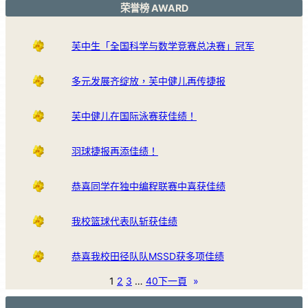
荣誉榜 AWARD
芙中生「全国科学与数学竞赛总决赛」冠军
多元发展齐绽放，芙中健儿再传捷报
芙中健儿在国际泳赛获佳绩！
羽球捷报再添佳绩！
恭喜同学在独中编程联赛中喜获佳绩
我校篮球代表队斩获佳绩
恭喜我校田径队队MSSD获多项佳绩
1
2
3
…
40
下一頁
»