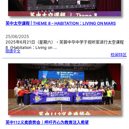
芙中太空课程 | THEME 8 – HABITATION：LIVING ON MARS
25/06/2025
2025年6月21日（星期六），芙蓉中华中学于视听室进行太空课程
8《Habitation：Living on …
:
閱讀全文
芙
校闻特区
中
太
空
课
程
|
T
h
e
m
e
8
–
H
a
b
i
t
a
t
i
o
n
：
L
i
v
i
n
g
o
n
M
a
芙中112义卖造势会｜呼吁齐心为教育注入希望
r
s