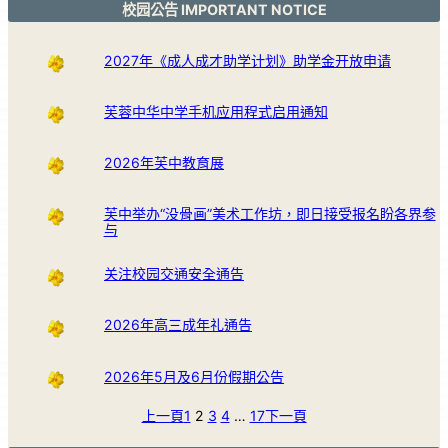
校园公告 IMPORTANT NOTICE
2027年《成人成才助学计划》助学金开放申请
芙蓉中华中学手机应用程式启用通知
2026年芙中教育展
芙中举办“没骨画”美术工作坊，即日接受报名盼各界参
与
关注校园交通安全通告
2026年高三成年礼通告
2026年5月及6月份假期公告
上一頁
1
2
3
4
…
17
下一頁