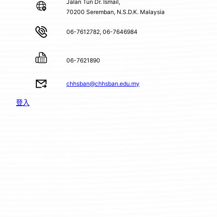
Jalan Tun Dr. Ismail,
70200 Seremban, N.S.D.K. Malaysia
06-7612782, 06-7646984
06-7621890
chhsban@chhsban.edu.my
登入