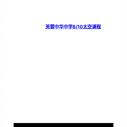
芙蓉中华中学8/10太空课程