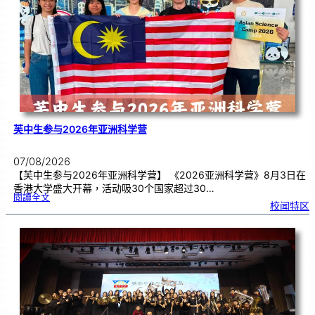
理
期
焦
虑
！
芙中生参与2026年亚洲科学营
07/08/2026
【芙中生参与2026年亚洲科学营】 《2026亚洲科学营》8月3日在
香港大学盛大开幕，活动吸30个国家超过30…
:
閱讀全文
芙
校闻特区
中
生
参
与
2
0
2
6
年
亚
洲
科
学
营