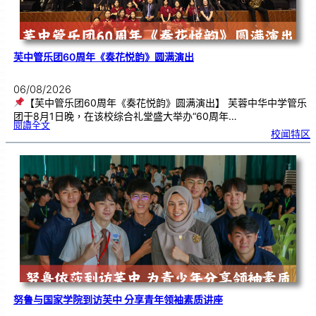
芙中管乐团60周年《奏花悦韵》圆满演出
06/08/2026
【芙中管乐团60周年《奏花悦韵》圆满演出】 芙蓉中华中学管乐
团于8月1日晚，在该校综合礼堂盛大举办“60周年…
:
閱讀全文
芙
校闻特区
中
管
乐
团
6
0
周
年
《
奏
花
悦
韵
》
圆
满
演
出
努鲁与国家学院到访芙中 分享青年领袖素质讲座