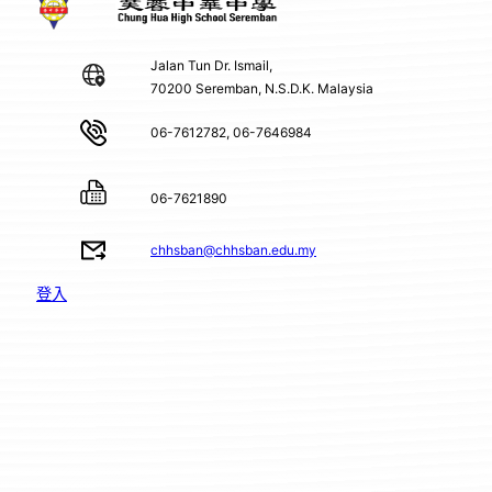
Jalan Tun Dr. Ismail,
70200 Seremban, N.S.D.K. Malaysia
06-7612782, 06-7646984
06-7621890
chhsban@chhsban.edu.my
登入