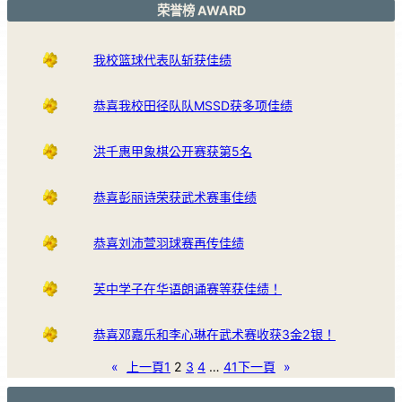
荣誉榜 AWARD
我校篮球代表队斩获佳绩
恭喜我校田径队队MSSD获多项佳绩
洪千惠甲象棋公开赛获第5名
恭喜彭丽诗荣获武术赛事佳绩
恭喜刘沛萱羽球赛再传佳绩
芙中学子在华语朗诵赛等获佳绩！
恭喜邓嘉乐和李心琳在武术赛收获3金2银！
«
上一頁
1
2
3
4
…
41
下一頁
»