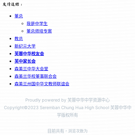
友情连结：
董总
我是中学生
董总师培专案
教总
新纪元大学
芙蓉中华校友会
芙中家长会
森美兰中华大会堂
森美兰华校董事联合会
森美兰州国中华文教师联谊会
Proudly powered by 芙蓉中华中学资源中心
Copyright©2023 Seremban Chung Hua High School 芙蓉中华中
学版权所有
目前共有
，浏览次数为