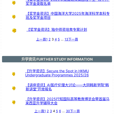
奖学金录取名单
【奖学金资讯】中国海洋大学2025年海洋科学本科专
班及奖学金项目
【奖学金资讯】独中师资培育专案计划
上一頁
1
2
3
4
5
…
13
下一頁
升学资讯 FURTHER STUDY INFORMATION
【升学资讯】Secure the Spot in HKMU
Undergraduate Programmes 2025/26
【讲座资讯】AI医疗伦理大讨论——大同韩新学院“韩
新讲堂”开放报名
【升学资讯】2025行知国际高等教育博览会暨首届马
来西亚升学辅导大会
上一頁
1
2
3
4
5
6
…
30
下一頁