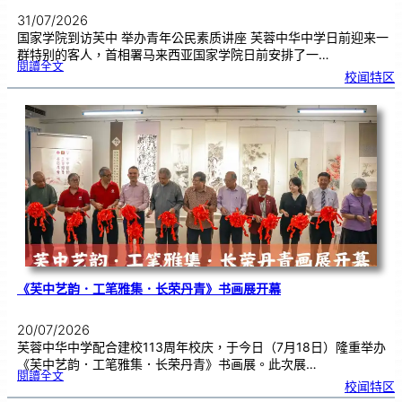
31/07/2026
国家学院到访芙中 举办青年公民素质讲座 芙蓉中华中学日前迎来一
群特别的客人，首相署马来西亚国家学院日前安排了一…
:
閱讀全文
努
校闻特区
鲁
与
国
家
学
院
到
访
芙
中
分
享
青
年
领
袖
素
质
讲
座
《芙中艺韵．工笔雅集．长荣丹青》书画展开幕
20/07/2026
芙蓉中华中学配合建校113周年校庆，于今日（7月18日）隆重举办
《芙中艺韵．工笔雅集．长荣丹青》书画展。此次展…
:
閱讀全文
《
校闻特区
芙
中
艺