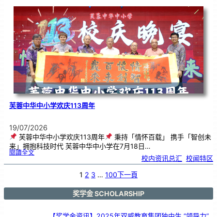
韵
．
工
笔
雅
集
．
长
荣
丹
青
》
书
画
展
开
幕
芙蓉中华中小学欢庆113周年
19/07/2026
芙蓉中华中小学欢庆113周年
秉持「情怀百载」 携手「智创未
来」拥抱科技时代 芙蓉中华中小学在7月18日…
:
閱讀全文
芙
校内资讯总汇
, 
校闻特区
蓉
中
华
中
小
1
2
3
…
100
下一頁
学
欢
庆
1
1
3
奖学金 SCHOLARSHIP
周
年
【奖学金资讯】2025年双威教育集团独中生 “领导力”