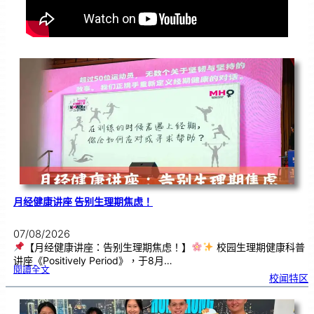
月经健康讲座 告别生理期焦虑！
07/08/2026
【月经健康讲座：告别生理期焦虑！】
校园生理期健康科普
讲座《Positively Period》，于8月…
:
閱讀全文
月
校闻特区
经
健
康
讲
座
告
别
生