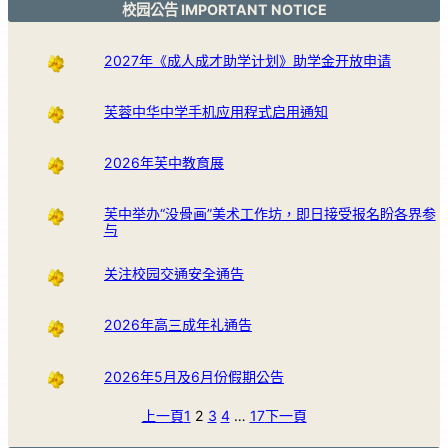
校园公告 IMPORTANT NOTICE
2027年《成人成才助学计划》助学金开放申请
芙蓉中华中学手机应用程式启用通知
2026年芙中教育展
芙中举办“没骨画”美术工作坊，即日接受报名盼各界参
与
关注校园交通安全通告
2026年高三成年礼通告
2026年5月及6月份假期公告
上一頁
1
2
3
4
…
17
下一頁