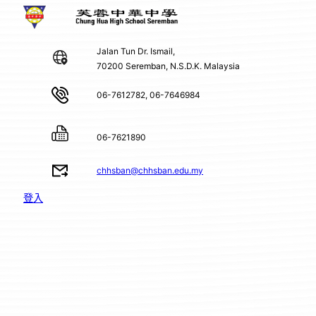
Jalan Tun Dr. Ismail,
70200 Seremban, N.S.D.K. Malaysia
06-7612782, 06-7646984
06-7621890
chhsban@chhsban.edu.my
登入