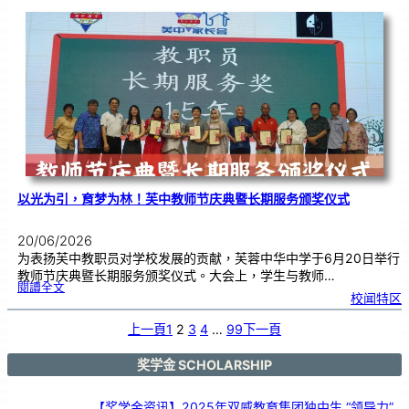
级
布
置
比
赛
颁
奖
仪
式
|
创
意
布
置
营
造
温
馨
校
园
以光为引，育梦为林！芙中教师节庆典暨长期服务颁奖仪式
20/06/2026
为表扬芙中教职员对学校发展的贡献，芙蓉中华中学于6月20日举行
教师节庆典暨长期服务颁奖仪式。大会上，学生与教师…
:
閱讀全文
以
校闻特区
光
为
引
，
育
上一頁
1
2
3
4
…
99
下一頁
梦
为
林
！
芙
中
奖学金 SCHOLARSHIP
教
师
节
庆
典
暨
【奖学金资讯】2025年双威教育集团独中生 “领导力”
长