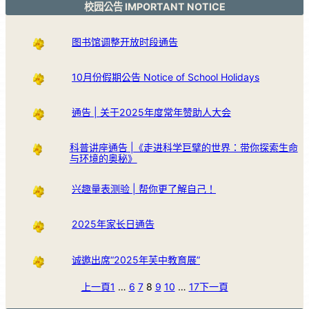
校园公告 IMPORTANT NOTICE
图书馆调整开放时段通告
10月份假期公告 Notice of School Holidays
通告 | 关于2025年度常年赞助人大会
科普讲座通告 |《走进科学巨擘的世界：带你探索生命
与环境的奥秘》
兴趣量表测验 | 帮你更了解自己！
2025年家长日通告
诚邀出席“2025年芙中教育展”
上一頁
1
…
6
7
8
9
10
…
17
下一頁