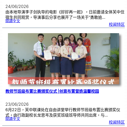
24/06/2026
由本地导演李子剑执导的电影《好好再一起》，日前邀请全体芙中住
宿生共同观赏，导演事后分享也展开了一场关于“勇敢追…
:
閱讀全文
工
校闻特区
程
师
跨
界
追
梦
2
4
年
，
《
好
好
再
一
起
》
芙
中
引
亲
情
共
鸣
教师节班级布置比赛颁奖仪式 |创意布置营造温馨校园
23/06/2026
6月22日，芙中联课处在自由讲堂举行教师节班级布置比赛颁奖仪
式，由行政副校长龙思岑及获奖班级班导师共同出席，与…
:
閱讀全文
教
校闻特区
师
节
班