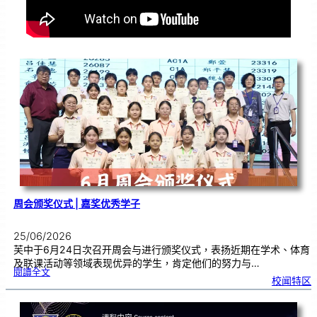
周会颁奖仪式 | 嘉奖优秀学子
25/06/2026
芙中于6月24日次召开周会与进行颁奖仪式，表扬近期在学术、体育
及联课活动等领域表现优异的学生，肯定他们的努力与…
:
閱讀全文
周
校闻特区
会
颁
奖
仪
式
|
嘉
奖