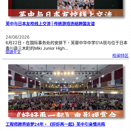
力
芙中与日本友校线上交流 | 传统游戏连结跨国友谊
24/06/2026
6月22日，在国际事务处的安排下，芙蓉中华中学S1A班与位于日本
香川县三木町的Miki Junior High…
:
閱讀全文
芙
校闻特区
中
与
日
本
友
校
线
上
交
流
|
传
统
游
戏
连
结
跨
国
友
谊
工程师跨界追梦24年，《好好再一起》芙中引亲情共鸣