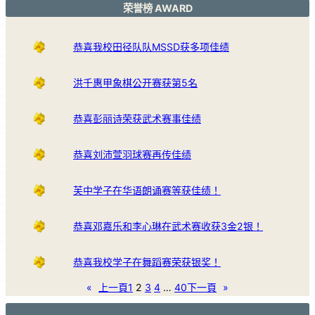
荣誉榜 AWARD
恭喜我校田径队队MSSD获多项佳绩
洪千惠甲象棋公开赛获第5名
恭喜彭丽诗荣获武术赛事佳绩
恭喜刘沛萱羽球赛再传佳绩
芙中学子在华语朗诵赛等获佳绩！
恭喜邓嘉乐和李心琳在武术赛收获3金2银！
恭喜我校学子在舞蹈赛荣获银奖！
«
上一頁
1
2
3
4
…
40
下一頁
»