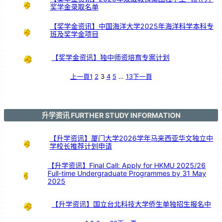
期
奖学金录取名单
服
务
颁
奖
仪
式
【奖学金资讯】中国海洋大学2025年海洋科学本科专
班及奖学金项目
【奖学金资讯】独中师资培育专案计划
上一頁
1
2
3
4
5
…
13
下一頁
升学资讯 FURTHER STUDY INFORMATION
【升学资讯】厦门大学2026学年马来西亚华文独立中
学校长推荐计划申请
【升学资讯】Final Call: Apply for HKMU 2025/26
Full-time Undergraduate Programmes by 31 May
2025
【升学资讯】国立台北科技大学侨生单独招生报名中