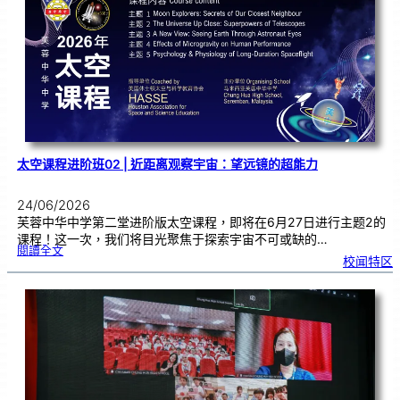
优
秀
学
子
太空课程进阶班02 | 近距离观察宇宙：望远镜的超能力
24/06/2026
芙蓉中华中学第二堂进阶版太空课程，即将在6月27日进行主题2的
课程！这一次，我们将目光聚焦于探索宇宙不可或缺的…
:
閱讀全文
太
校闻特区
空
课
程
进
阶
班
0
2
|
近
距
离
观
察
宇
宙
：
望
远
镜
的
超
能