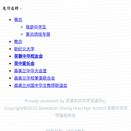
友情连结：
董总
我是中学生
董总师培专案
教总
新纪元大学
芙蓉中华校友会
芙中家长会
森美兰中华大会堂
森美兰华校董事联合会
森美兰州国中华文教师联谊会
Proudly powered by 芙蓉中华中学资源中心
Copyright©2023 Seremban Chung Hua High School 芙蓉中华中
学版权所有