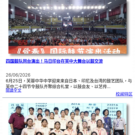
物
理
奥
赛
金
牌
！
四国鼓队同台演出！马日印台在芙中大舞台以鼓交流
26/06/2026
6月25日，芙蓉中华中学迎来来自日本、印尼及台湾的鼓艺团队，与
芙中二十四节令鼓队齐聚综合礼堂，以鼓会友、以艺传…
:
閱讀全文
四
校闻特区
国
鼓
队
同
台
演
出
！
马
日
印
台
在
芙
中
大
舞
台
以
鼓