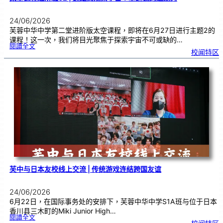
24/06/2026
芙蓉中华中学第二堂进阶版太空课程，即将在6月27日进行主题2的
课程！这一次，我们将目光聚焦于探索宇宙不可或缺的…
:
閱讀全文
太
校闻特区
空
课
程
进
阶
班
0
2
|
近
距
离
观
察
宇
宙
：
望
远
镜
的
超
能
力
芙中与日本友校线上交流 | 传统游戏连结跨国友谊
24/06/2026
6月22日，在国际事务处的安排下，芙蓉中华中学S1A班与位于日本
香川县三木町的Miki Junior High…
:
閱讀全文
芙