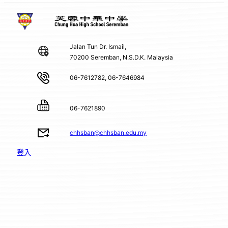
Jalan Tun Dr. Ismail,
70200 Seremban, N.S.D.K. Malaysia
06-7612782, 06-7646984
06-7621890
chhsban@chhsban.edu.my
登入