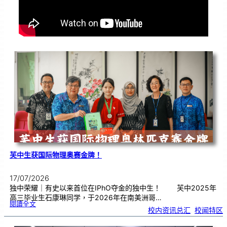
芙中生获国际物理奥赛金牌！
17/07/2026
独中荣耀｜有史以来首位在IPhO夺金的独中生！ 芙中2025年
高三毕业生石康琳同学，于2026年在南美洲哥…
:
閱讀全文
芙
校内资讯总汇
, 
校闻特区
中
生
获
国
际