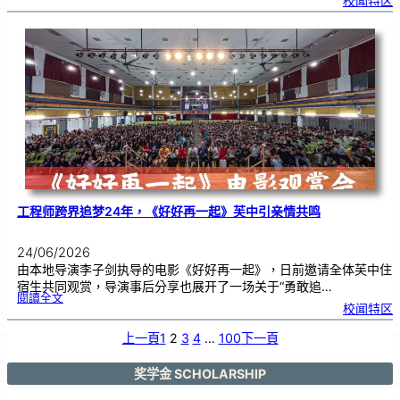
校闻特区
中
与
日
本
友
校
线
上
交
流
|
传
统
游
戏
连
结
跨
国
友
谊
工程师跨界追梦24年，《好好再一起》芙中引亲情共鸣
24/06/2026
由本地导演李子剑执导的电影《好好再一起》，日前邀请全体芙中住
宿生共同观赏，导演事后分享也展开了一场关于“勇敢追…
:
閱讀全文
工
校闻特区
程
师
跨
界
追
上一頁
1
2
3
4
…
100
下一頁
梦
2
4
年
，
《
奖学金 SCHOLARSHIP
好
好
再
一