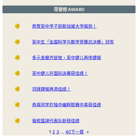
荣誉榜 AWARD
恭贺芙中学子到新加坡大学报到！
芙中生「全国科学与数学竞赛总决赛」冠军
多元发展齐绽放，芙中健儿再传捷报
芙中健儿在国际泳赛获佳绩！
羽球捷报再添佳绩！
恭喜同学在独中编程联赛中喜获佳绩
我校篮球代表队斩获佳绩
1
2
3
…
40
下一頁
»