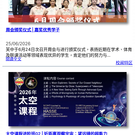
交
流
周会颁奖仪式 | 嘉奖优秀学子
25/06/2026
芙中于6月24日次召开周会与进行颁奖仪式，表扬近期在学术、体育
及联课活动等领域表现优异的学生，肯定他们的努力与…
:
閱讀全文
周
校闻特区
会
颁
奖
仪
式
|
嘉
奖
优
秀
学
子
太空课程进阶班02 | 近距离观察宇宙：望远镜的超能力