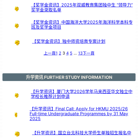
起
》
【奖学金资讯】2025年双威教育集团独中生 “领导力”
芙
中
奖学金录取名单
引
亲
情
共
鸣
【奖学金资讯】中国海洋大学2025年海洋科学本科专
班及奖学金项目
【奖学金资讯】独中师资培育专案计划
上一頁
1
2
3
4
5
…
13
下一頁
升学资讯 FURTHER STUDY INFORMATION
【升学资讯】厦门大学2026学年马来西亚华文独立中
学校长推荐计划申请
【升学资讯】Final Call: Apply for HKMU 2025/26
Full-time Undergraduate Programmes by 31 May
2025
【升学资讯】国立台北科技大学侨生单独招生报名中