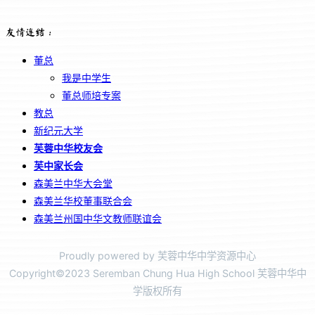
友情连结：
董总
我是中学生
董总师培专案
教总
新纪元大学
芙蓉中华校友会
芙中家长会
森美兰中华大会堂
森美兰华校董事联合会
森美兰州国中华文教师联谊会
Proudly powered by 芙蓉中华中学资源中心
Copyright©2023 Seremban Chung Hua High School 芙蓉中华中
学版权所有