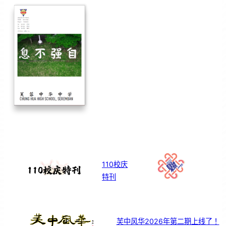
110校庆
特刊
芙中风华2026年第二期上线了！