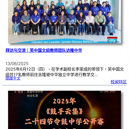
体
部
为
B
4
0
孩
童
提
供
游
泳
课
程
拜访与交流｜芙中国文组教师团队访隆中华
13/06/2025
2025年6月12日（四），在学术副校长李家成的带领下，芙中国文
组共17名教师前往吉隆坡中华独立中学进行教学交…
:
閱讀全文
拜
校闻特区
访
与
交
流
｜
芙
中
国
文
组
教
师
团
队
访
隆
中
华