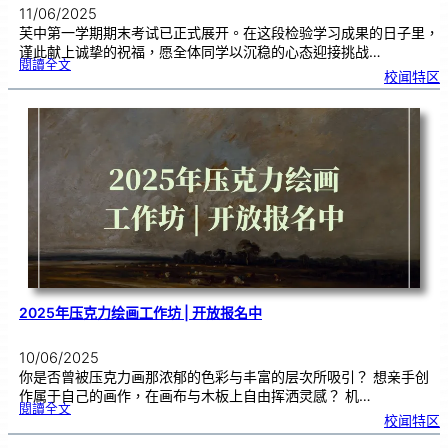
11/06/2025
芙中第一学期期末考试已正式展开。在这段检验学习成果的日子里，
谨此献上诚挚的祝福，愿全体同学以沉稳的心态迎接挑战…
:
閱讀全文
第
校闻特区
一
学
期
期
末
考
|
愿
同
学
们
笔
下
生
辉
2025年压克力绘画工作坊 | 开放报名中
10/06/2025
你是否曾被压克力画那浓郁的色彩与丰富的层次所吸引？ 想亲手创
作属于自己的画作，在画布与木板上自由挥洒灵感？ 机…
:
閱讀全文
2
校闻特区
0
2
5
年