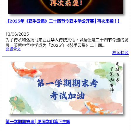
【2025年《鼓手云集》二十四节令鼓中学公开赛 | 再次来袭！】
13/06/2025
为了传承和弘扬马来西亚华人传统文化，以及促进二十四节令鼓的发
展，芙蓉中华中学成为「2025年《鼓手云集》二十四…
:
閱讀全文
【
校闻特区
2
0
2
5
年
《
鼓
手
云
集
》
二
十
四
节
令
鼓
中
学
公
开
赛
|
再
次
来
袭
！
】
第一学期期末考 | 愿同学们笔下生辉