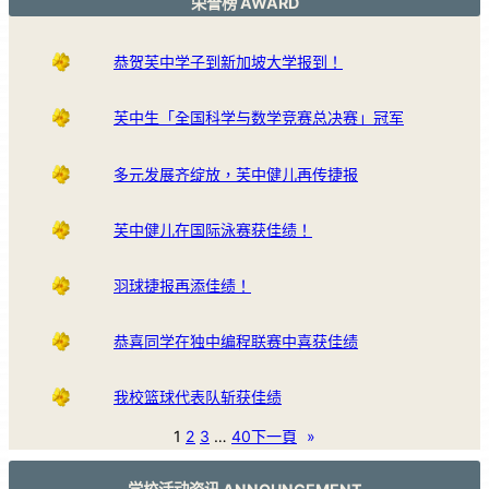
荣誉榜 AWARD
恭贺芙中学子到新加坡大学报到！
芙中生「全国科学与数学竞赛总决赛」冠军
多元发展齐绽放，芙中健儿再传捷报
芙中健儿在国际泳赛获佳绩！
羽球捷报再添佳绩！
恭喜同学在独中编程联赛中喜获佳绩
我校篮球代表队斩获佳绩
1
2
3
…
40
下一頁
»