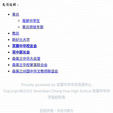
友情连结：
董总
我是中学生
董总师培专案
教总
新纪元大学
芙蓉中华校友会
芙中家长会
森美兰中华大会堂
森美兰华校董事联合会
森美兰州国中华文教师联谊会
Proudly powered by 芙蓉中华中学资源中心
Copyright©2023 Seremban Chung Hua High School 芙蓉中华中
学版权所有
目前共有
，浏览次数为