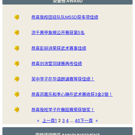
荣誉榜 AWARD
恭喜我校田径队队MSSD获多项佳绩
洪千惠甲象棋公开赛获第5名
恭喜彭丽诗荣获武术赛事佳绩
恭喜刘沛萱羽球赛再传佳绩
芙中学子在华语朗诵赛等获佳绩！
恭喜邓嘉乐和李心琳在武术赛收获3金2银！
恭喜我校学子在舞蹈赛荣获银奖！
«
上一頁
1
2
3
4
…
40
下一頁
»