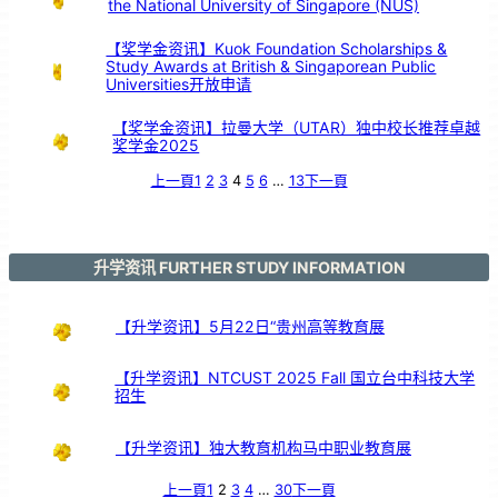
the National University of Singapore (NUS)
【奖学金资讯】Kuok Foundation Scholarships &
Study Awards at British & Singaporean Public
Universities开放申请
【奖学金资讯】拉曼大学（UTAR）独中校长推荐卓越
奖学金2025
上一頁
1
2
3
4
5
6
…
13
下一頁
升学资讯 FURTHER STUDY INFORMATION
【升学资讯】5月22日“贵州高等教育展
【升学资讯】NTCUST 2025 Fall 国立台中科技大学
招生
【升学资讯】独大教育机构马中职业教育展
上一頁
1
2
3
4
…
30
下一頁