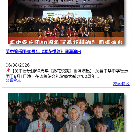
亚
洲
科
学
营
芙中管乐团60周年《奏花悦韵》圆满演出
06/08/2026
【芙中管乐团60周年《奏花悦韵》圆满演出】 芙蓉中华中学管乐
团于8月1日晚，在该校综合礼堂盛大举办“60周年…
:
閱讀全文
芙
校闻特区
中
管
乐
团
6
0
周
年
《
奏
花
悦
韵
》
圆
满
演
出