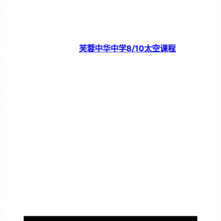
芙蓉中华中学8/10太空课程