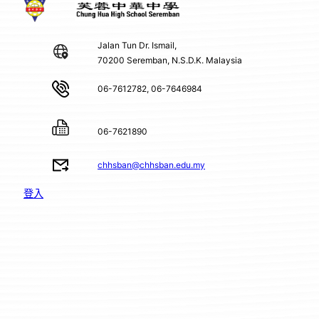
Jalan Tun Dr. Ismail,
70200 Seremban, N.S.D.K. Malaysia
06-7612782, 06-7646984
06-7621890
chhsban@chhsban.edu.my
登入