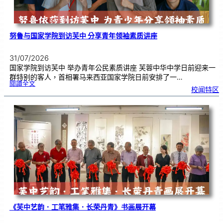
努鲁与国家学院到访芙中 分享青年领袖素质讲座
31/07/2026
国家学院到访芙中 举办青年公民素质讲座 芙蓉中华中学日前迎来一
群特别的客人，首相署马来西亚国家学院日前安排了一…
:
閱讀全文
努
校闻特区
鲁
与
国
家
学
院
到
访
芙
中
分
享
青
年
领
袖
素
质
讲
座
《芙中艺韵．工笔雅集．长荣丹青》书画展开幕