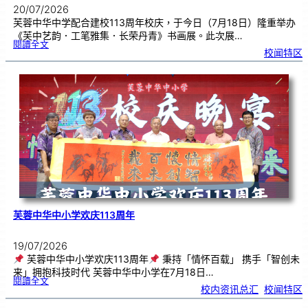
20/07/2026
芙蓉中华中学配合建校113周年校庆，于今日（7月18日）隆重举办
《芙中艺韵．工笔雅集．长荣丹青》书画展。此次展…
:
閱讀全文
《
校闻特区
芙
中
艺
韵
．
工
笔
雅
集
．
长
荣
丹
青
》
书
画
展
开
幕
芙蓉中华中小学欢庆113周年
19/07/2026
芙蓉中华中小学欢庆113周年
秉持「情怀百载」 携手「智创未
来」拥抱科技时代 芙蓉中华中小学在7月18日…
:
閱讀全文
芙
校内资讯总汇
, 
校闻特区
蓉
中
华
中