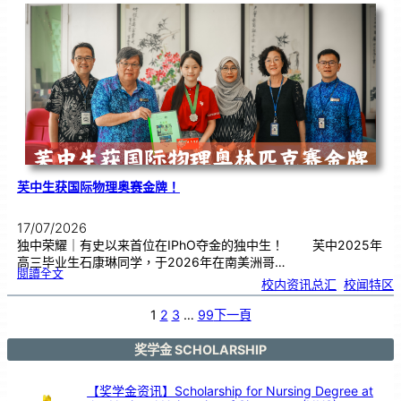
小
学
欢
庆
1
1
3
周
年
芙中生获国际物理奥赛金牌！
17/07/2026
独中荣耀｜有史以来首位在IPhO夺金的独中生！ 芙中2025年
高三毕业生石康琳同学，于2026年在南美洲哥…
:
閱讀全文
芙
校内资讯总汇
, 
校闻特区
中
生
获
国
际
1
2
3
…
99
下一頁
物
理
奥
赛
金
牌
奖学金 SCHOLARSHIP
！
【奖学金资讯】Scholarship for Nursing Degree at