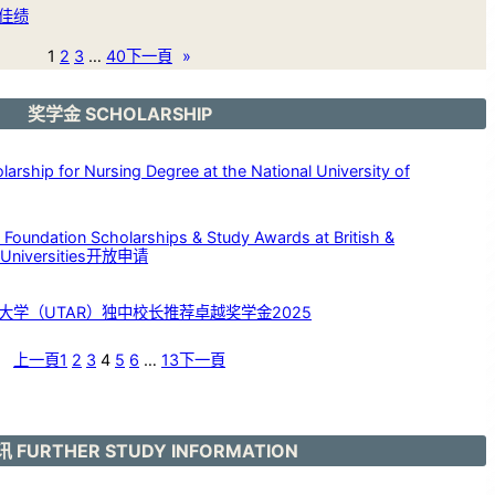
佳绩
1
2
3
…
40
下一頁
»
奖学金 SCHOLARSHIP
p for Nursing Degree at the National University of
dation Scholarships & Study Awards at British &
c Universities开放申请
大学（UTAR）独中校长推荐卓越奖学金2025
上一頁
1
2
3
4
5
6
…
13
下一頁
 FURTHER STUDY INFORMATION