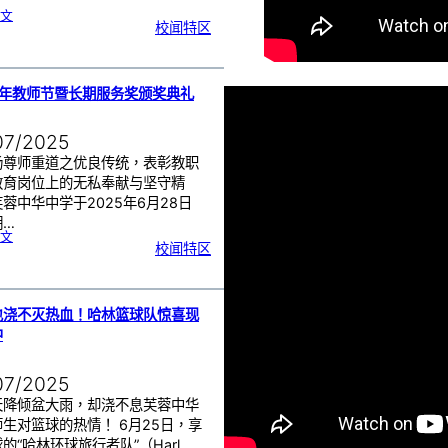
:
文
沙
校闻特区
巴
育
源
独
立
中
学
与
芙
中
5年教师节暨长期服务奖颁奖典礼
管
乐
团
交
流
07/2025
扬尊师重道之优良传统，表彰教职
教育岗位上的无私奉献与坚守精
蓉中华中学于2025年6月28日
期…
:
文
2
校闻特区
0
2
5
年
教
师
节
暨
长
期
也浇不灭热血！哈林篮球队惊喜现
服
务
中
奖
颁
奖
典
礼
07/2025
天降倾盆大雨，却浇不息芙蓉中华
生对篮球的热情！ 6月25日，享
的“哈林环球旅行者队”（Harl…