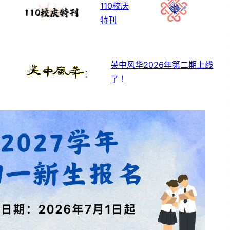
110校庆
特刊
芙中风华2026年第二期上线
了！