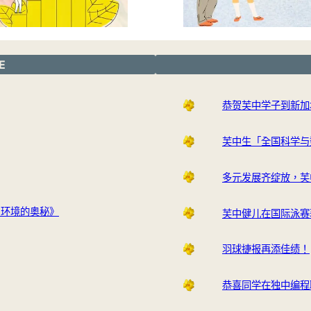
E
恭贺芙中学子到新加
芙中生「全国科学与
多元发展齐绽放，芙
与环境的奥秘》
芙中健儿在国际泳赛
羽球捷报再添佳绩！
恭喜同学在独中编程