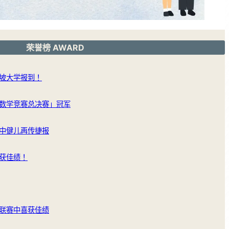
荣誉榜 AWARD
坡大学报到！
数学竞赛总决赛」冠军
中健儿再传捷报
获佳绩！
联赛中喜获佳绩