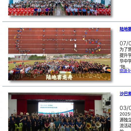
陆地赛
07/
为了
提升
华中学
“陆…
閱讀全
沙巴
03/
202
源独
流活