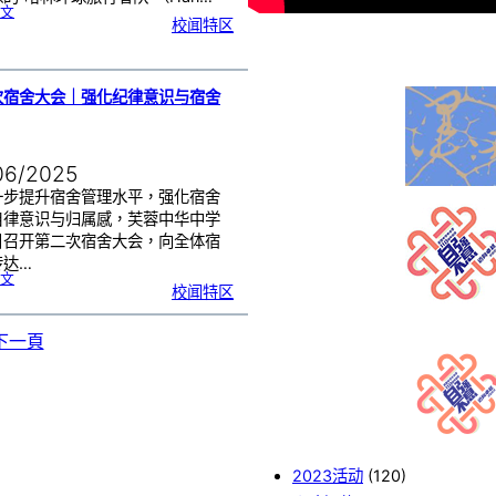
:
文
大
校闻特区
雨
也
浇
不
灭
热
血
！
哈
林
次宿舍大会｜强化纪律意识与宿舍
篮
球
队
惊
喜
现
身
芙
中
06/2025
一步提升宿舍管理水平，强化宿舍
自律意识与归属感，芙蓉中华中学
日召开第二次宿舍大会，向全体宿
传达…
:
文
第
校闻特区
二
次
宿
舍
大
会
下一頁
｜
强
化
纪
律
意
识
与
宿
舍
管
理
2023活动
(120)