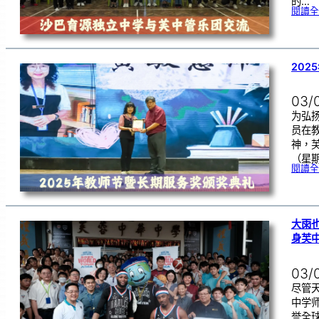
的…
閱讀全
202
03/
为弘
员在
神，芙
（星
閱讀全
大雨
身芙
03/
尽管
中学师
誉全球