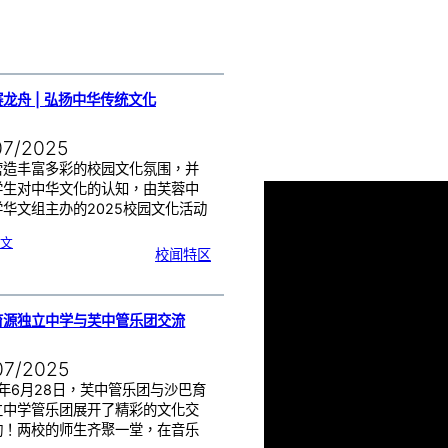
年
第
三
期
龙舟 | 弘扬中华传统文化
07/2025
营造丰富多彩的校园文化氛围，并
学生对中华文化的认知，由芙蓉中
华文组主办的2025校园文化活动
:
文
陆
校闻特区
地
赛
龙
舟
|
弘
扬
中
华
传
育源独立中学与芙中管乐团交流
统
文
化
07/2025
5年6月28日，芙中管乐团与沙巴育
立中学管乐团展开了精彩的文化交
动！两校的师生齐聚一堂，在音乐