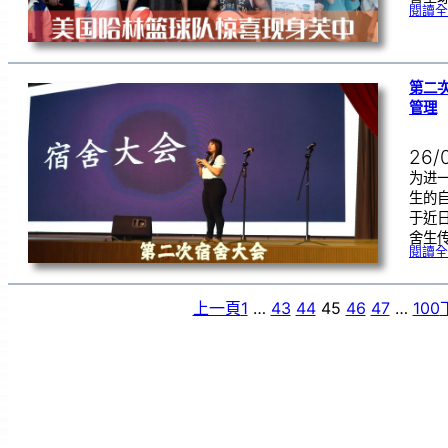
閱讀全
第二
管理
26/
为进
生的
于近
舍生
閱讀全
上一頁
1
…
43
44
45
46
47
…
100