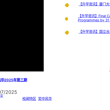
【升学资讯】厦门大
【升学资讯】Final Call:
Programmes by 31
【升学资讯】国立台
华2025年第三期
07/2025
:
文
芙
校闻特区
, 
芙中风华
中
风
华
2
0
2
5