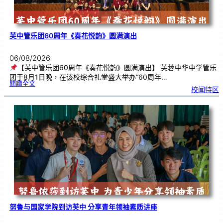
芙中管乐团60周年《奏花悦韵》圆满演出
06/08/2026
【芙中管乐团60周年《奏花悦韵》圆满演出】 芙蓉中华中学管乐
团于8月1日晚，在该校综合礼堂盛大举办“60周年…
:
閱讀全文
芙
校闻特区
中
管
乐
团
6
0
周
年
《
奏
花
悦
韵
》
圆
满
演
出
努鲁与国家学院到访芙中 分享青年领袖素质讲座