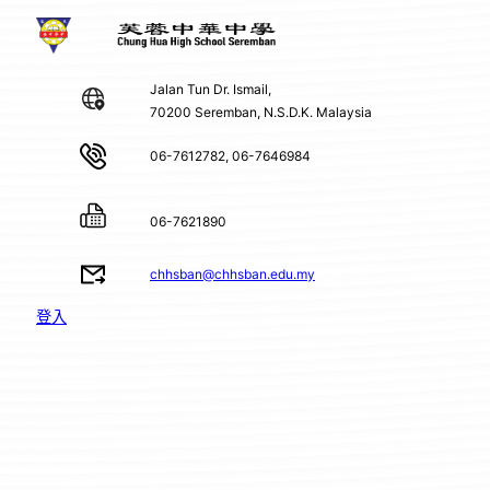
Jalan Tun Dr. Ismail,
70200 Seremban, N.S.D.K. Malaysia
06-7612782, 06-7646984
06-7621890
chhsban@chhsban.edu.my
登入