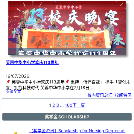
．
工
笔
雅
集
．
长
荣
丹
青
》
书
画
展
开
幕
芙蓉中华中小学欢庆113周年
19/07/2026
芙蓉中华中小学欢庆113周年
秉持「情怀百载」 携手「智创未
来」拥抱科技时代 芙蓉中华中小学在7月18日…
:
閱讀全文
芙
校内资讯总汇
, 
校闻特区
蓉
中
华
中
小
1
2
3
…
100
下一頁
学
欢
庆
1
1
3
奖学金 SCHOLARSHIP
周
年
【奖学金资讯】Scholarship for Nursing Degree at