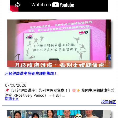
月经健康讲座 告别生理期焦虑！
07/08/2026
【月经健康讲座：告别生理期焦虑！】
校园生理期健康科普
讲座《Positively Period》，于8月…
:
閱讀全文
月
校闻特区
经
健
康
讲
座
告
别
生
理