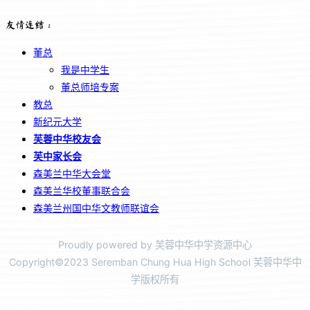
友情连结：
董总
我是中学生
董总师培专案
教总
新纪元大学
芙蓉中华校友会
芙中家长会
森美兰中华大会堂
森美兰华校董事联合会
森美兰州国中华文教师联谊会
Proudly powered by 芙蓉中华中学资源中心
Copyright©2023 Seremban Chung Hua High School 芙蓉中华中
学版权所有