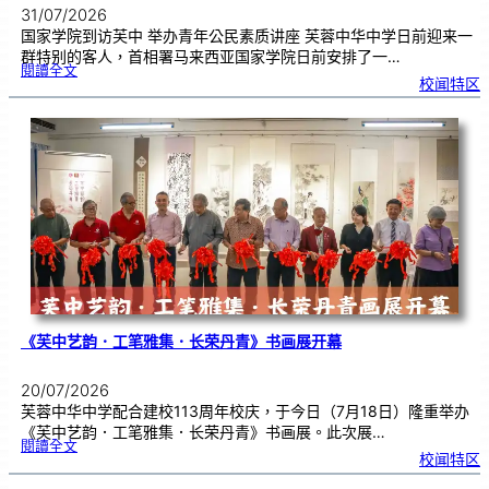
31/07/2026
国家学院到访芙中 举办青年公民素质讲座 芙蓉中华中学日前迎来一
群特别的客人，首相署马来西亚国家学院日前安排了一…
:
閱讀全文
努
校闻特区
鲁
与
国
家
学
院
到
访
芙
中
分
享
青
年
领
袖
素
质
讲
座
《芙中艺韵．工笔雅集．长荣丹青》书画展开幕
20/07/2026
芙蓉中华中学配合建校113周年校庆，于今日（7月18日）隆重举办
《芙中艺韵．工笔雅集．长荣丹青》书画展。此次展…
:
閱讀全文
《
校闻特区
芙
中
艺
韵