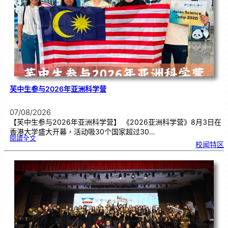
期
焦
虑
！
芙中生参与2026年亚洲科学营
07/08/2026
【芙中生参与2026年亚洲科学营】 《2026亚洲科学营》8月3日在
香港大学盛大开幕，活动吸30个国家超过30…
:
閱讀全文
芙
校闻特区
中
生
参
与
2
0
2
6
年
亚
洲
科
学
营