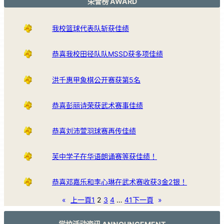
荣誉榜 AWARD
我校篮球代表队斩获佳绩
恭喜我校田径队队MSSD获多项佳绩
洪千惠甲象棋公开赛获第5名
恭喜彭丽诗荣获武术赛事佳绩
恭喜刘沛萱羽球赛再传佳绩
芙中学子在华语朗诵赛等获佳绩！
恭喜邓嘉乐和李心琳在武术赛收获3金2银！
«
上一頁
1
2
3
4
…
41
下一頁
»