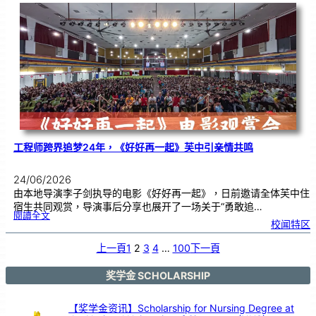
友
校
线
上
交
流
|
传
统
游
戏
连
结
跨
国
友
谊
工程师跨界追梦24年，《好好再一起》芙中引亲情共鸣
24/06/2026
由本地导演李子剑执导的电影《好好再一起》，日前邀请全体芙中住
宿生共同观赏，导演事后分享也展开了一场关于“勇敢追…
:
閱讀全文
工
校闻特区
程
师
跨
界
追
上一頁
1
2
3
4
…
100
下一頁
梦
2
4
年
，
《
奖学金 SCHOLARSHIP
好
好
再
一
起
》
【奖学金资讯】Scholarship for Nursing Degree at
芙
中