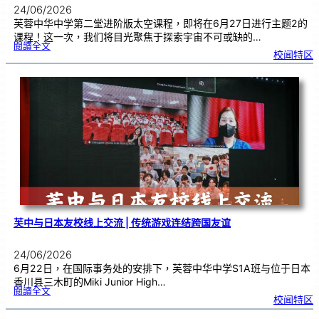
24/06/2026
芙蓉中华中学第二堂进阶版太空课程，即将在6月27日进行主题2的
课程！这一次，我们将目光聚焦于探索宇宙不可或缺的…
:
閱讀全文
太
校闻特区
空
课
程
进
阶
班
0
2
|
近
距
离
观
察
宇
宙
：
望
远
镜
的
超
能
力
芙中与日本友校线上交流 | 传统游戏连结跨国友谊
24/06/2026
6月22日，在国际事务处的安排下，芙蓉中华中学S1A班与位于日本
香川县三木町的Miki Junior High…
:
閱讀全文
芙
校闻特区
中
与
日
本