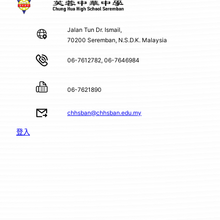
Jalan Tun Dr. Ismail,
70200 Seremban, N.S.D.K. Malaysia
06-7612782, 06-7646984
06-7621890
chhsban@chhsban.edu.my
登入