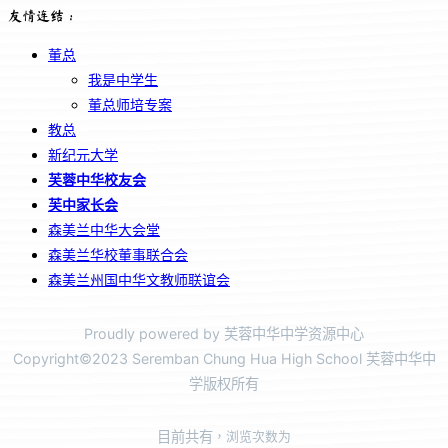
友情连结：
董总
我是中学生
董总师培专案
教总
新纪元大学
芙蓉中华校友会
芙中家长会
森美兰中华大会堂
森美兰华校董事联合会
森美兰州国中华文教师联谊会
Proudly powered by 芙蓉中华中学资源中心
Copyright©2023 Seremban Chung Hua High School 芙蓉中华中
学版权所有
目前共有
，浏览次数为