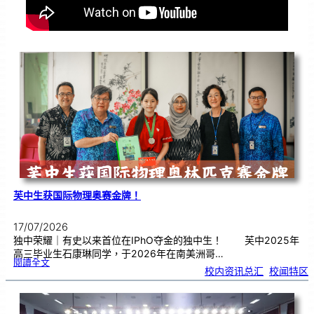
芙中生获国际物理奥赛金牌！
17/07/2026
独中荣耀｜有史以来首位在IPhO夺金的独中生！ 芙中2025年
高三毕业生石康琳同学，于2026年在南美洲哥…
:
閱讀全文
芙
校内资讯总汇
, 
校闻特区
中
生
获
国
际
物
理
奥
赛