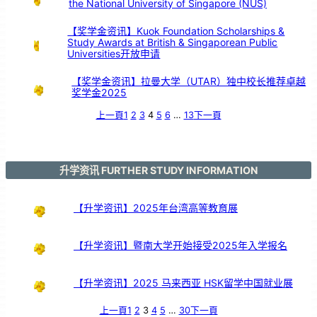
the National University of Singapore (NUS)
引
亲
情
共
鸣
【奖学金资讯】Kuok Foundation Scholarships &
Study Awards at British & Singaporean Public
Universities开放申请
【奖学金资讯】拉曼大学（UTAR）独中校长推荐卓越
奖学金2025
上一頁
1
2
3
4
5
6
…
13
下一頁
升学资讯 FURTHER STUDY INFORMATION
【升学资讯】2025年台湾高等教育展
【升学资讯】暨南大学开始接受2025年入学报名
【升学资讯】2025 马来西亚 HSK留学中国就业展
上一頁
1
2
3
4
5
…
30
下一頁