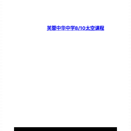
芙蓉中华中学8/10太空课程