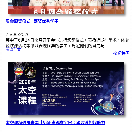
周会颁奖仪式 | 嘉奖优秀学子
25/06/2026
芙中于6月24日次召开周会与进行颁奖仪式，表扬近期在学术、体育
及联课活动等领域表现优异的学生，肯定他们的努力与…
:
閱讀全文
周
校闻特区
会
颁
奖
仪
式
|
嘉
奖
优
秀
学
子
太空课程进阶班02 | 近距离观察宇宙：望远镜的超能力