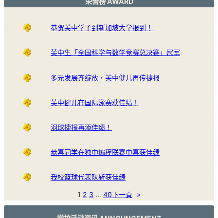
荣誉榜 AWARD
恭贺芙中学子到新加坡大学报到！
芙中生「全国科学与数学竞赛总决赛」冠军
多元发展齐绽放，芙中健儿再传捷报
芙中健儿在国际泳赛获佳绩！
羽球捷报再添佳绩！
恭喜同学在独中编程联赛中喜获佳绩
我校篮球代表队斩获佳绩
1
2
3
…
40
下一頁
»