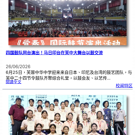
金
牌
！
四国鼓队同台演出！马日印台在芙中大舞台以鼓交流
26/06/2026
6月25日，芙蓉中华中学迎来来自日本、印尼及台湾的鼓艺团队，与
芙中二十四节令鼓队齐聚综合礼堂，以鼓会友、以艺传…
:
閱讀全文
四
校闻特区
国
鼓
队
同
台
演
出
！
马
日
印
台
在
芙
中
大
舞
台
以
鼓
交
流