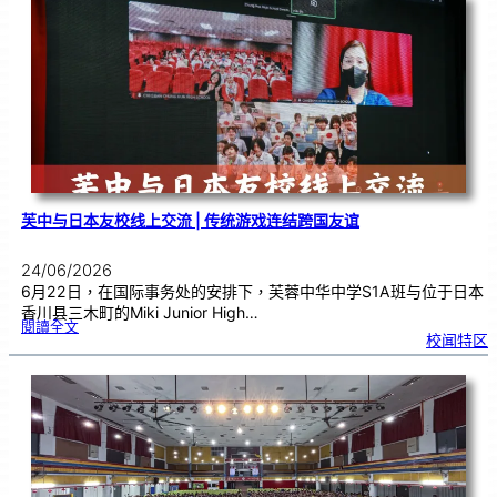
0
2
|
近
距
离
观
察
宇
宙
：
望
远
镜
的
超
能
力
芙中与日本友校线上交流 | 传统游戏连结跨国友谊
24/06/2026
6月22日，在国际事务处的安排下，芙蓉中华中学S1A班与位于日本
香川县三木町的Miki Junior High…
:
閱讀全文
芙
校闻特区
中
与
日
本
友
校
线
上
交
流
|
传
统
游
戏
连
结
跨
国
友
谊