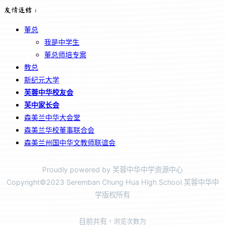
友情连结：
董总
我是中学生
董总师培专案
教总
新纪元大学
芙蓉中华校友会
芙中家长会
森美兰中华大会堂
森美兰华校董事联合会
森美兰州国中华文教师联谊会
Proudly powered by 芙蓉中华中学资源中心
Copyright©2023 Seremban Chung Hua High School 芙蓉中华中
学版权所有
目前共有
，浏览次数为