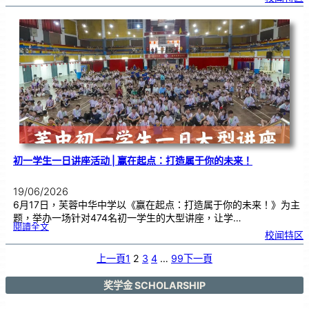
为
引
，
育
梦
为
林
！
芙
中
教
师
节
庆
典
暨
长
期
服
务
颁
奖
仪
式
初一学生一日讲座活动 | 赢在起点：打造属于你的未来！
19/06/2026
6月17日，芙蓉中华中学以《赢在起点：打造属于你的未来！》为主
题，举办一场针对474名初一学生的大型讲座，让学…
:
閱讀全文
初
校闻特区
一
学
生
一
日
上一頁
1
2
3
4
…
99
下一頁
讲
座
活
动
|
赢
奖学金 SCHOLARSHIP
在
起
点
：
打