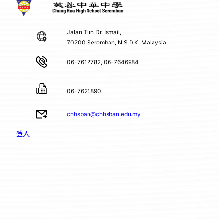
Jalan Tun Dr. Ismail,
70200 Seremban, N.S.D.K. Malaysia
06-7612782, 06-7646984
06-7621890
chhsban@chhsban.edu.my
登入