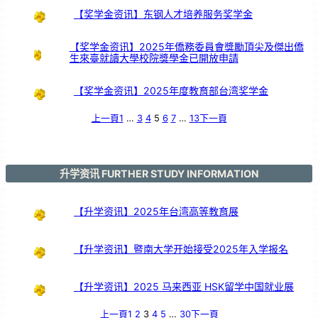
造
属
【奖学金资讯】东钢人才培养服务奖学金
于
你
的
未
来
！
【奖学金资讯】2025年僑務委員會獎勵頂尖及傑出僑
生來臺就讀大學校院獎學金已開放申請
【奖学金资讯】2025年度教育部台湾奖学金
上一頁
1
…
3
4
5
6
7
…
13
下一頁
升学资讯 FURTHER STUDY INFORMATION
【升学资讯】2025年台湾高等教育展
【升学资讯】暨南大学开始接受2025年入学报名
【升学资讯】2025 马来西亚 HSK留学中国就业展
上一頁
1
2
3
4
5
…
30
下一頁