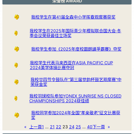
荣誉榜 AWARD
我校学生在第41届全森中小学挥春观摩赛获奖
我校学生在2025年国际青少年模拟联合国大会·冬
季会议荣获最佳立场奖
我校学生参加《2025年度校園朗誦爭霸賽》夺奖
我校学生代表马来西亚在ASIA PACIFIC CUP
2024美学体操比赛夺冠
我校廿四节令鼓队在“第三届觉韵杯鼓艺观摩赛“中
荣获金奖
我校羽球校队参加YONEX SUNRISE NS CLOSED
CHAMPIONSHIPS 2024获佳绩
我校同学参加2024年全国“孝亲敬老”征文比赛获
奖
«
上一頁
1
…
21
22
23
24
25
…
40
下一頁
»