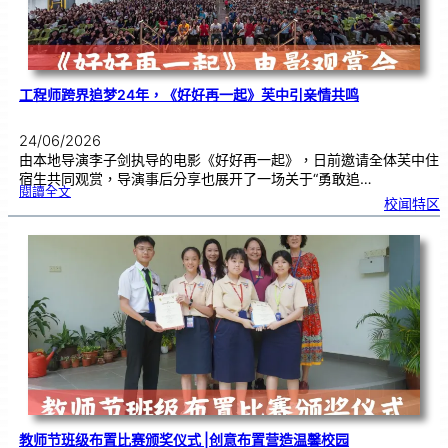
工程师跨界追梦24年，《好好再一起》芙中引亲情共鸣
24/06/2026
由本地导演李子剑执导的电影《好好再一起》，日前邀请全体芙中住
宿生共同观赏，导演事后分享也展开了一场关于“勇敢追…
:
閱讀全文
工
校闻特区
程
师
跨
界
追
梦
2
4
年
，
《
好
好
再
一
起
》
芙
中
引
亲
情
共
鸣
教师节班级布置比赛颁奖仪式 |创意布置营造温馨校园