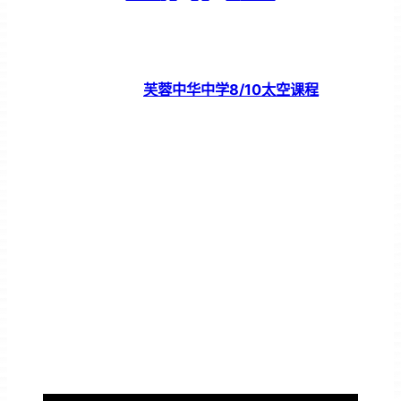
芙蓉中华中学8/10太空课程