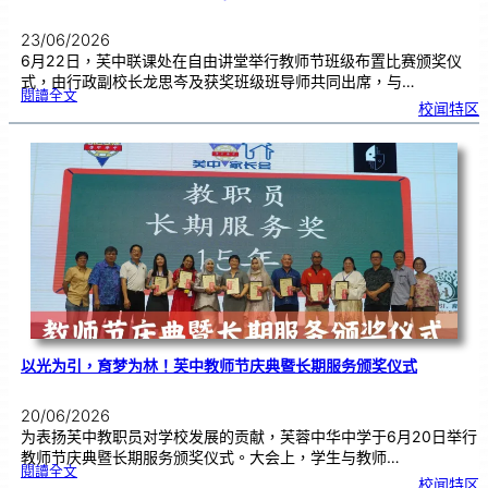
23/06/2026
6月22日，芙中联课处在自由讲堂举行教师节班级布置比赛颁奖仪
式，由行政副校长龙思岑及获奖班级班导师共同出席，与…
:
閱讀全文
教
校闻特区
师
节
班
级
布
置
比
赛
颁
奖
仪
式
|
创
意
布
置
营
造
温
馨
校
园
以光为引，育梦为林！芙中教师节庆典暨长期服务颁奖仪式
20/06/2026
为表扬芙中教职员对学校发展的贡献，芙蓉中华中学于6月20日举行
教师节庆典暨长期服务颁奖仪式。大会上，学生与教师…
:
閱讀全文
以
校闻特区
光