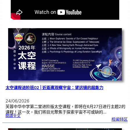
太空课程进阶班02 | 近距离观察宇宙：望远镜的超能力
24/06/2026
芙蓉中华中学第二堂进阶版太空课程，即将在6月27日进行主题2的
课程！这一次，我们将目光聚焦于探索宇宙不可或缺的…
:
閱讀全文
太
校闻特区
空
课
程
进
阶
班