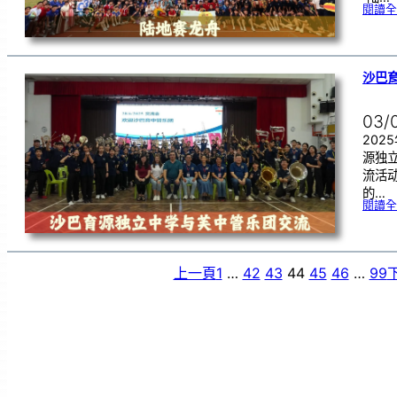
閱讀全
沙巴
03/
202
源独
流活
的…
閱讀全
上一頁
1
…
42
43
44
45
46
…
99