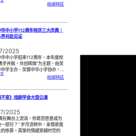
:
文
芙
校闻特区
中
招
收
初
一
新
生
|
呼
吁
家
长
华中小学112周年校庆三大庆典｜
尽
早
报
各界共赴见证
名
07/2025
华中小学迎来112周年，本年度校
“携手并肩，共创辉煌”为主题，由芙
华中学主办、芙蓉中华小学协办，…
:
文
芙
校闻特区
蓉
中
华
中
小
学
1
1
2
周
情不变》戏剧学会大型公演
年
校
庆
三
大
庆
07/2025
典
｜
诚
邀
真情在舞台上流淌，你是否愿意成为
各
界
一部分？” 岁月流转中，亲情是我
共
赴
见
大的依靠。真挚的情感穿越时空的
证