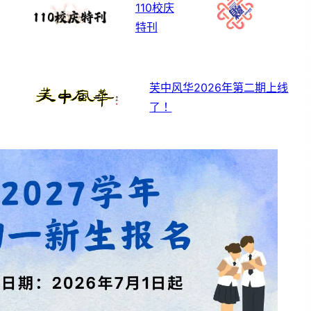
110校庆
特刊
芙中风华2026年第二期上线
了！