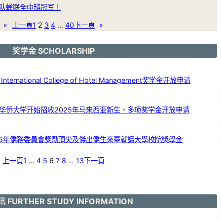
队蝉联全中辩冠军！
«
上一頁
1
2
3
4
…
40
下一頁
»
奖学金 SCHOLARSHIP
ernational College of Hotel Management奖学金开放申请
华侨大学开始招收2025年马来西亚新生，多项奖学金开放申请
25年僑務委員會獎勵頂尖及傑出僑生來臺就讀大學校院獎學金
上一頁
1
…
4
5
6
7
8
…
13
下一頁
 FURTHER STUDY INFORMATION