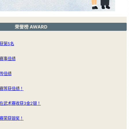
荣誉榜 AWARD
获第5名
赛事佳绩
传佳绩
赛等获佳绩！
在武术赛收获3金2银！
赛荣获银奖！