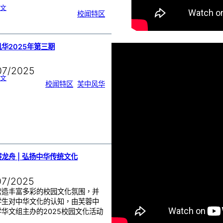
:
文
《
校闻特区
真
情
不
变
》
戏
剧
学
会
大
华2025年第三期
型
公
演
07/2025
:
文
芙
校闻特区
, 
芙中风华
中
风
华
2
0
2
5
年
第
三
期
龙舟 | 弘扬中华传统文化
07/2025
营造丰富多彩的校园文化氛围，并
学生对中华文化的认知，由芙蓉中
华文组主办的2025校园文化活动