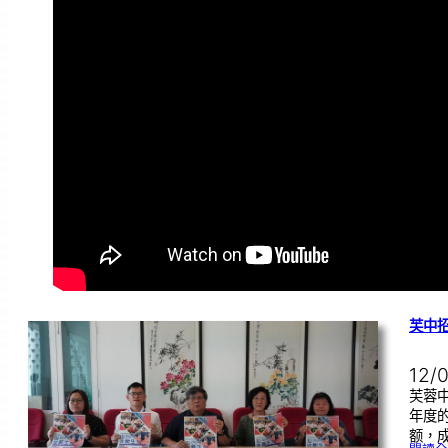
芙中招
12/
芙蓉中
年度
额，