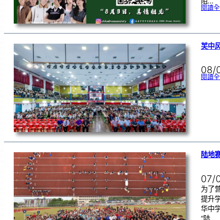
阻…
閱讀全
芙中风
08/
閱讀全
陆地赛
07/
为了
提升
华中学
“陆…