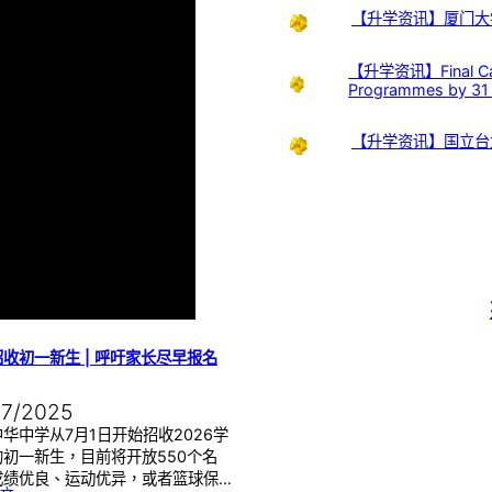
【升学资讯】厦门大
【升学资讯】Final Call:
Programmes by 31
【升学资讯】国立台
收初一新生 | 呼吁家长尽早报名
07/2025
华中学从7月1日开始招收2026学
的初一新生，目前将开放550个名
成绩优良、运动优异，或者篮球保…