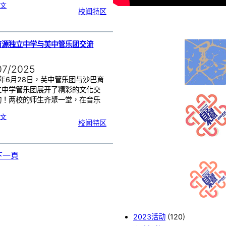
:
文
陆
校闻特区
地
赛
龙
舟
|
弘
扬
中
华
传
育源独立中学与芙中管乐团交流
统
文
化
07/2025
5年6月28日，芙中管乐团与沙巴育
立中学管乐团展开了精彩的文化交
动！两校的师生齐聚一堂，在音乐
:
文
沙
校闻特区
巴
育
源
独
立
中
学
与
芙
下一頁
中
管
乐
团
交
流
2023活动
(120)