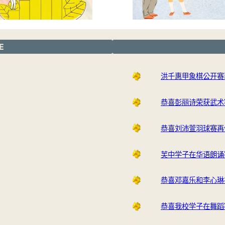
E
洪千惠甲象棋公开赛
恭喜彭丽诗荣获武术
恭喜刘沛萱羽球赛再
芙中学子在华语朗诵
恭喜邓嘉乐和李心琳
恭喜我校学子在舞蹈