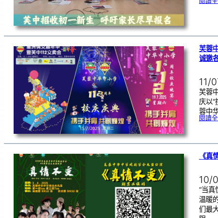
閱讀全
芙蓉中
诚邀
11/
芙蓉中
庆以
蓉中
閱讀全
《真
10/
“当
温暖的
们最