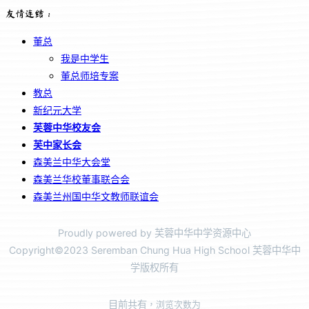
友情连结：
董总
我是中学生
董总师培专案
教总
新纪元大学
芙蓉中华校友会
芙中家长会
森美兰中华大会堂
森美兰华校董事联合会
森美兰州国中华文教师联谊会
Proudly powered by 芙蓉中华中学资源中心
Copyright©2023 Seremban Chung Hua High School 芙蓉中华中
学版权所有
目前共有
，浏览次数为