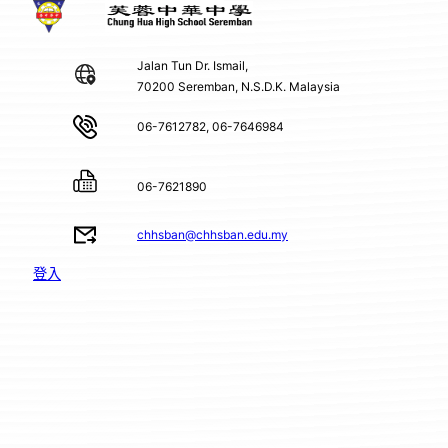
Jalan Tun Dr. Ismail,
70200 Seremban, N.S.D.K. Malaysia
06-7612782, 06-7646984
06-7621890
chhsban@chhsban.edu.my
登入