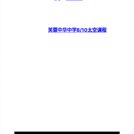
芙蓉中华中学8/10太空课程