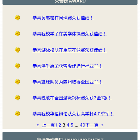
荣誉榜 AWARD
恭喜黄韦铭在网球赛荣获佳绩！
恭喜我校学子在美学体操赛荣获佳绩！
恭喜游泳校队在重庆花泳赛荣获佳绩！
恭喜洪千惠荣获雪隆建造行杯亚军！
恭喜篮球队员为森州取得全国亚军！
恭喜魏敬在全国游泳锦标赛荣获3金1银！
恭喜我校华语辩论队荣获高学杯4.0季军！
«
上一頁
1
2
3
4
5
…
40
下一頁
»