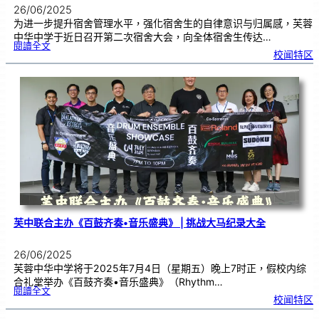
26/06/2025
为进一步提升宿舍管理水平，强化宿舍生的自律意识与归属感，芙蓉
中华中学于近日召开第二次宿舍大会，向全体宿舍生传达…
:
閱讀全文
第
校闻特区
二
次
宿
舍
大
会
｜
强
化
纪
律
意
识
与
宿
舍
管
理
芙中联合主办《百鼓齐奏•音乐盛典》 | 挑战大马纪录大全
26/06/2025
芙蓉中华中学将于2025年7月4日（星期五）晚上7时正，假校内综
合礼堂举办《百鼓齐奏•音乐盛典》（Rhythm…
:
閱讀全文
芙
校闻特区
中
联
合
主