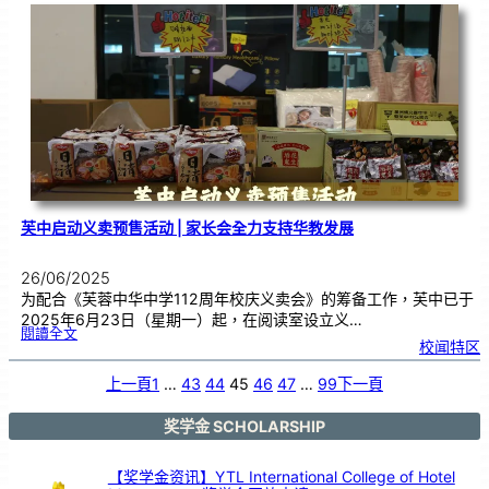
办
《
百
鼓
齐
奏
•
音
乐
盛
典
》
|
挑
战
大
马
纪
录
大
全
芙中启动义卖预售活动 | 家长会全力支持华教发展
26/06/2025
为配合《芙蓉中华中学112周年校庆义卖会》的筹备工作，芙中已于
2025年6月23日（星期一）起，在阅读室设立义…
:
閱讀全文
芙
校闻特区
中
启
动
义
卖
上一頁
1
…
43
44
45
46
47
…
99
下一頁
预
售
活
动
|
家
奖学金 SCHOLARSHIP
长
会
全
力
支
持
【奖学金资讯】YTL International College of Hotel
华
教