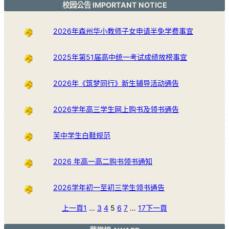
校园公告 IMPORTANT NOTICE
2026年森州华小教师子女申请半免学费事宜
2025年第51届高中统一考试成绩放榜事宜
2026年《筑梦同行》新生辅导活动通告
2026学年高三学生网上购书及领书通告
芙中学生白鞋规范
2026 年高一高二购书领书通知
2026学年初一至初三学生领书通告
上一頁
1
…
3
4
5
6
7
…
17
下一頁