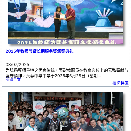
中
管
乐
团
交
流
2025年教师节暨长期服务奖颁奖典礼
03/07/2025
为弘扬尊师重道之优良传统，表彰教职员在教育岗位上的无私奉献与
坚守精神，芙蓉中华中学于2025年6月28日（星期…
:
閱讀全文
2
校闻特区
0
2
5
年
教
师
节
暨
长
期
服
务
奖
颁
奖
典
礼