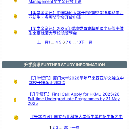
Management奖学金开放申请
发
展
【奖学金资讯】中国华侨大学开始招收2025年马来西
亚新生，多项奖学金开放申请
【奖学金资讯】2025年僑務委員會獎勵頂尖及傑出僑
生來臺就讀大學校院獎學金
上一頁
1
…
4
5
6
7
8
…
13
下一頁
升学资讯 FURTHER STUDY INFORMATION
【升学资讯】厦门大学2026学年马来西亚华文独立中
学校长推荐计划申请
【升学资讯】Final Call: Apply for HKMU 2025/26
Full-time Undergraduate Programmes by 31 May
2025
【升学资讯】国立台北科技大学侨生单独招生报名中
1
2
3
…
30
下一頁