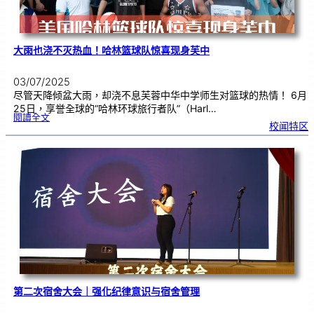
大雨也浇不灭热血！哈林篮球队惊喜现身芙中
03/07/2025
尽管天降倾盆大雨，却浇不息芙蓉中华中学师生对篮球的热情！ 6月
25日，享誉全球的“哈林环球旅行者队”（Harl…
:
閱讀全文
大
校闻特区
雨
也
浇
不
灭
热
血
！
哈
林
篮
球
队
惊
喜
现
身
芙
中
第二次宿舍大会｜强化纪律意识与宿舍管理