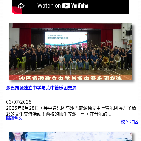
沙巴育源独立中学与芙中管乐团交流
03/07/2025
2025年6月28日，芙中管乐团与沙巴育源独立中学管乐团展开了精
彩的文化交流活动！两校的师生齐聚一堂，在音乐的…
:
閱讀全文
沙
校闻特区
巴
育
源
独
立
中
学
与
芙