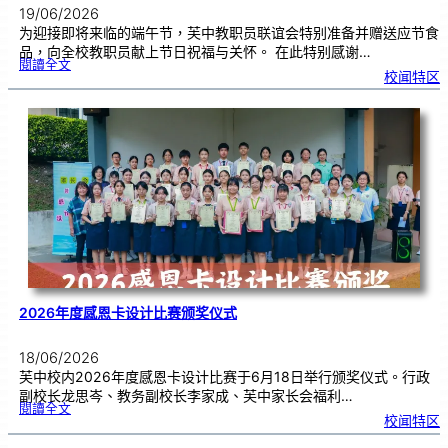
19/06/2026
为迎接即将来临的端午节，芙中教职员联谊会特别准备并赠送应节食
品，向全校教职员献上节日祝福与关怀。 在此特别感谢…
:
閱讀全文
端
校闻特区
午
节
快
乐
，
芙
中
教
师
们
！
2026年度感恩卡设计比赛颁奖仪式
18/06/2026
芙中校内2026年度感恩卡设计比赛于6月18日举行颁奖仪式。行政
副校长龙思岑、教务副校长李家成、芙中家长会福利…
:
閱讀全文
2
校闻特区
0
2
6
年