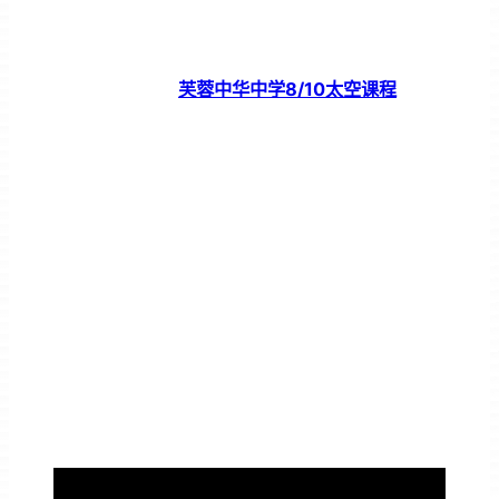
芙蓉中华中学8/10太空课程