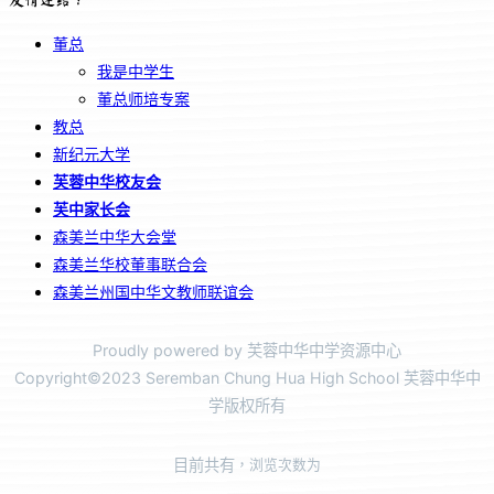
董总
我是中学生
董总师培专案
教总
新纪元大学
芙蓉中华校友会
芙中家长会
森美兰中华大会堂
森美兰华校董事联合会
森美兰州国中华文教师联谊会
Proudly powered by 芙蓉中华中学资源中心
Copyright©2023 Seremban Chung Hua High School 芙蓉中华中
学版权所有
目前共有
，浏览次数为