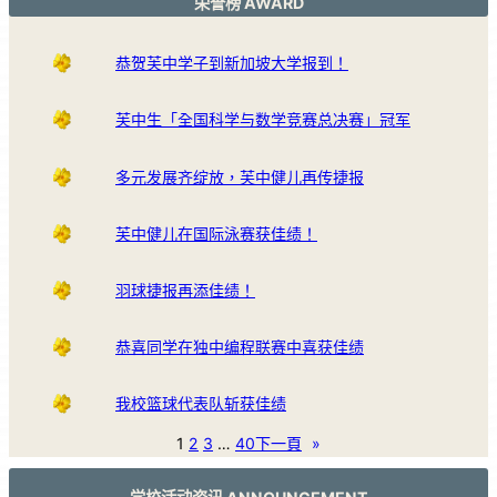
荣誉榜 AWARD
恭贺芙中学子到新加坡大学报到！
芙中生「全国科学与数学竞赛总决赛」冠军
多元发展齐绽放，芙中健儿再传捷报
芙中健儿在国际泳赛获佳绩！
羽球捷报再添佳绩！
恭喜同学在独中编程联赛中喜获佳绩
我校篮球代表队斩获佳绩
1
2
3
…
40
下一頁
»