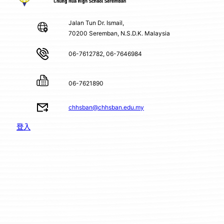
Jalan Tun Dr. Ismail,
70200 Seremban, N.S.D.K. Malaysia
06-7612782, 06-7646984
06-7621890
chhsban@chhsban.edu.my
登入