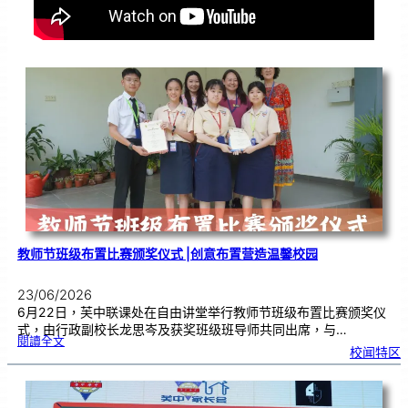
教师节班级布置比赛颁奖仪式 |创意布置营造温馨校园
23/06/2026
6月22日，芙中联课处在自由讲堂举行教师节班级布置比赛颁奖仪
式，由行政副校长龙思岑及获奖班级班导师共同出席，与…
:
閱讀全文
教
校闻特区
师
节
班
级
布
置
比
赛
颁