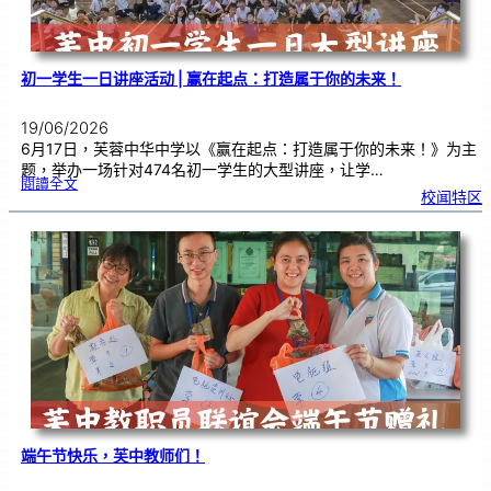
式
初一学生一日讲座活动 | 赢在起点：打造属于你的未来！
19/06/2026
6月17日，芙蓉中华中学以《赢在起点：打造属于你的未来！》为主
题，举办一场针对474名初一学生的大型讲座，让学…
:
閱讀全文
初
校闻特区
一
学
生
一
日
讲
座
活
动
|
赢
在
起
点
：
打
造
属
于
你
的
未
来
！
端午节快乐，芙中教师们！