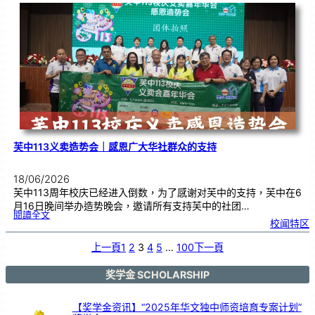
度
感
恩
卡
设
计
比
赛
颁
奖
仪
式
芙中113义卖造势会｜感恩广大华社群众的支持
18/06/2026
芙中113周年校庆已经进入倒数，为了感谢对芙中的支持，芙中在6
月16日晚间举办造势晚会，邀请所有支持芙中的社团…
:
閱讀全文
芙
校闻特区
中
1
1
3
义
上一頁
1
2
3
4
5
…
100
下一頁
卖
造
势
会
｜
感
奖学金 SCHOLARSHIP
恩
广
大
华
社
群
【奖学金资讯】“2025年华文独中师资培育专案计划”
众
的