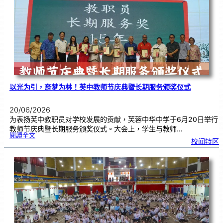
奖
仪
式
|
创
意
布
置
营
造
温
馨
校
园
以光为引，育梦为林！芙中教师节庆典暨长期服务颁奖仪式
20/06/2026
为表扬芙中教职员对学校发展的贡献，芙蓉中华中学于6月20日举行
教师节庆典暨长期服务颁奖仪式。大会上，学生与教师…
:
閱讀全文
以
校闻特区
光
为
引
，
育
梦
为
林
！
芙
中
教
师
节
庆
典
暨
长
期
服
务
颁
奖
仪