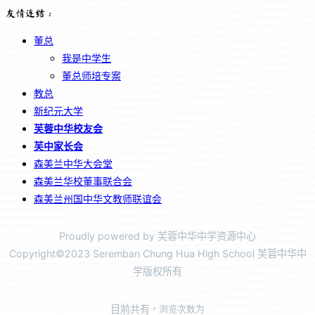
友情连结：
董总
我是中学生
董总师培专案
教总
新纪元大学
芙蓉中华校友会
芙中家长会
森美兰中华大会堂
森美兰华校董事联合会
森美兰州国中华文教师联谊会
Proudly powered by 芙蓉中华中学资源中心
Copyright©2023 Seremban Chung Hua High School 芙蓉中华中
学版权所有
目前共有
，浏览次数为