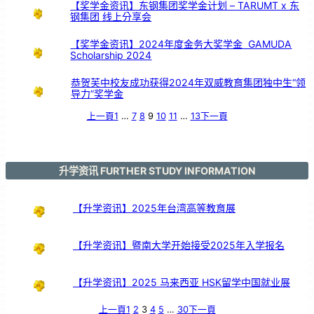
【奖学金资讯】东钢集团奖学金计划 – TARUMT x 东
钢集团 线上分享会
【奖学金资讯】2024年度金务大奖学金 GAMUDA
Scholarship 2024
恭贺芙中校友成功获得2024年双威教育集团独中生“领
导力”奖学金
上一頁
1
…
7
8
9
10
11
…
13
下一頁
升学资讯 FURTHER STUDY INFORMATION
【升学资讯】2025年台湾高等教育展
【升学资讯】暨南大学开始接受2025年入学报名
【升学资讯】2025 马来西亚 HSK留学中国就业展
上一頁
1
2
3
4
5
…
30
下一頁