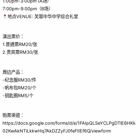
1:00pm-3:00pm (A场）
7:00pm-9:00pm（B场）
地点VENUE: 芙蓉中华中学综合礼堂
演出票价：
1.普通票RM20/张
2.贵宾票RM30/张
周边产品：
-纪念服RM30/件
-帆布包RM20/个
-钥匙圈RM5/个
购票渠道：
https://docs.google.com/forms/d/e/1FAIpQLSeYCLPgDTlE6HKk
02KwAkNTiLkkwHq7AkDZZyFJ0feFIIEf6Q/viewform