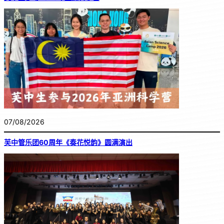
07/08/2026
芙中管乐团60周年《奏花悦韵》圆满演出