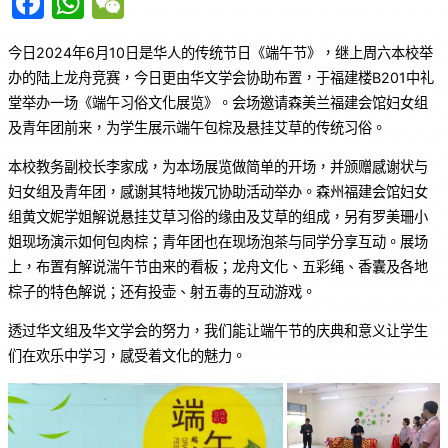
F
W
W
a
h
e
今日2024年6月10日是华人的传统节日《端午节》，继上周六本校举
c
at
C
办的陆上龙舟竞赛，今日更由华文学会协助布置，于福建楼B201中礼
e
s
h
堂举办一场《端午习俗文化展览》。会场邀请森美兰福建会馆妇女组
b
A
at
及青年团前来，为学生展示端午包棕及悬挂艾草的传统习俗。
o
p
本校教务副校长李家成，为本场展览做简单的开场，并颁赠感谢状与
o
p
妇女组及青年团，感谢其特地拨冗协助活动举办。森州福建会馆妇女
k
组黄文妮学姐解说悬挂艾草习俗的缘由及艾草的组成，另有罗美珊小
姐现场演示如何包肉棕；青年团也在现场泡茶与同学分享互动。展场
上，布置有解说湍午节由来的看板；龙舟文化、五彩绳、香囊及各地
棕子的特色解说；还有投壶、射五毒的互动游戏。
透过华文组及华文学会的努力，我们能让端午节的庆典和意义让学生
们在欢乐中学习，感受着文化的魅力。