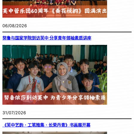
06/08/2026
努鲁与国家学院到访芙中 分享青年领袖素质讲座
31/07/2026
《芙中艺韵．工笔雅集．长荣丹青》书画展开幕