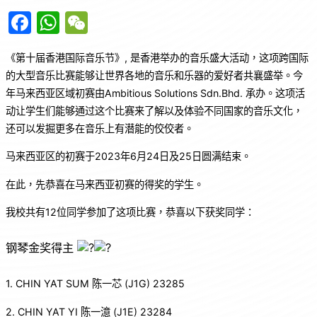
F
W
W
a
h
e
《第十届香港国际音乐节》, 是香港举办的音乐盛大活动，这项跨国际
c
at
C
的大型音乐比赛能够让世界各地的音乐和乐器的爱好者共襄盛举。今
e
s
h
年马来西亚区域初赛由Ambitious Solutions Sdn.Bhd. 承办。这项活
b
A
at
动让学生们能够通过这个比赛来了解以及体验不同国家的音乐文化，
o
p
还可以发掘更多在音乐上有潜能的佼佼者。
o
p
马来西亚区的初赛于2023年6月24日及25日圆满结束。
k
在此，先恭喜在马来西亚初赛的得奖的学生。
我校共有12位同学参加了这项比赛，恭喜以下获奖同学：
钢琴金奖得主
1.
CHIN YAT SUM 陈一芯 (J1G) 23285
2. CHIN YAT YI 陈一澺 (J1E) 23284