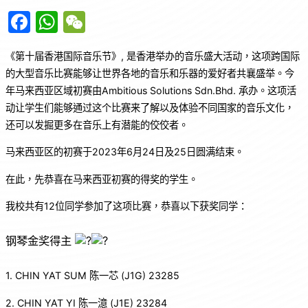
F
W
W
a
h
e
《第十届香港国际音乐节》, 是香港举办的音乐盛大活动，这项跨国际
c
at
C
的大型音乐比赛能够让世界各地的音乐和乐器的爱好者共襄盛举。今
e
s
h
年马来西亚区域初赛由Ambitious Solutions Sdn.Bhd. 承办。这项活
b
A
at
动让学生们能够通过这个比赛来了解以及体验不同国家的音乐文化，
o
p
还可以发掘更多在音乐上有潜能的佼佼者。
o
p
马来西亚区的初赛于2023年6月24日及25日圆满结束。
k
在此，先恭喜在马来西亚初赛的得奖的学生。
我校共有12位同学参加了这项比赛，恭喜以下获奖同学：
钢琴金奖得主
1.
CHIN YAT SUM 陈一芯 (J1G) 23285
2. CHIN YAT YI 陈一澺 (J1E) 23284