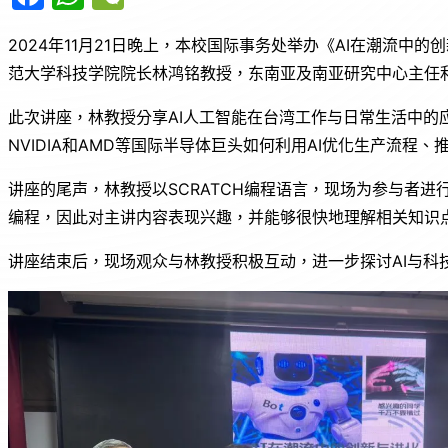
a
h
e
2024年11月21日晚上，本校国际事务处举办《AI在潮流中
c
at
C
范大学科技学院院长林鸿铭教授，东南亚及南亚研究中心主任
e
s
h
b
A
at
此次讲座，林教授分享AI人工智能在台湾工作与日常生活中的
o
p
NVIDIA和AMD等国际半导体巨头如何利用AI优化生产流程
o
p
讲座的尾声，林教授以SCRATCH编程语言，现场为参与者进行
k
编程，因此对主讲内容表现兴趣，并能够很快地理解相关知识
讲座结束后，现场观众与林教授积极互动，进一步探讨AI与科