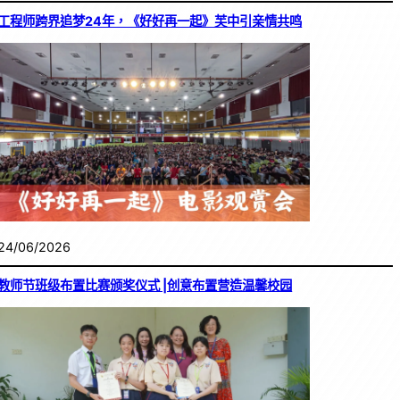
工程师跨界追梦24年，《好好再一起》芙中引亲情共鸣
24/06/2026
教师节班级布置比赛颁奖仪式 |创意布置营造温馨校园