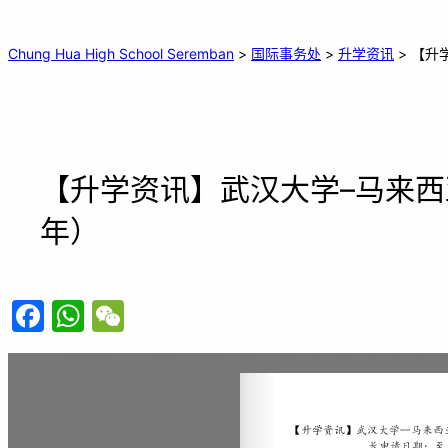
Chung Hua High School Seremban
>
国际事务处
>
升学资讯
>
【升
【升学资讯】武汉大学–马来西
年）
F
W
W
a
h
e
c
at
C
e
s
h
b
A
at