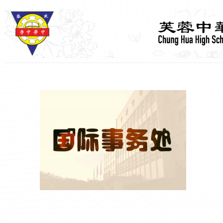
跳
至
主
要
內
容