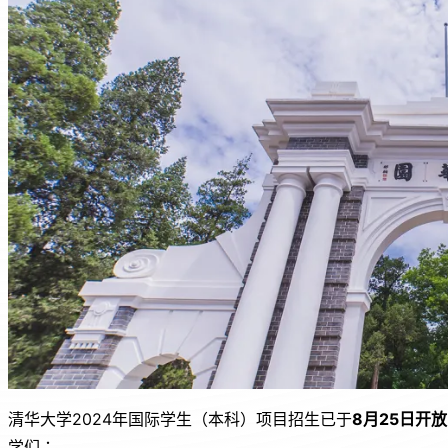
b
A
at
o
p
o
p
k
清华大学2024年国际学生（本科）项目招生已于
8
月
25
日开放
学们：