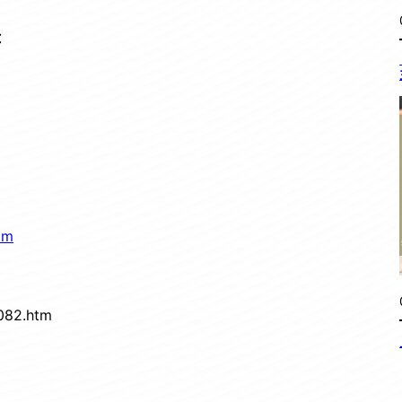
：
tm
1082.htm