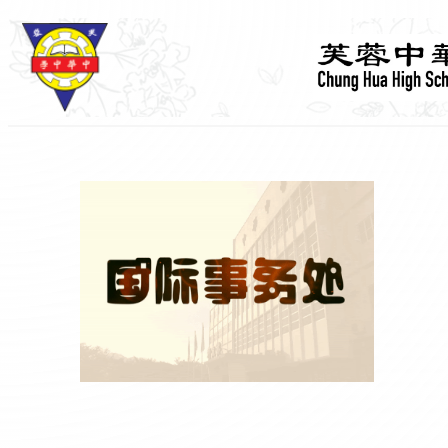
跳
至
主
要
內
容