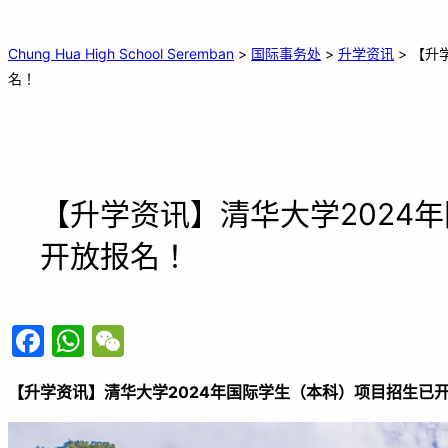
Chung Hua High School Seremban
>
国际事务处
>
升学资讯
>
【升
名！
【升学资讯】清华大学2024
开放报名！
F
W
W
a
h
e
【升学资讯】清华大学2024年国际学生（本科）项目招生已
c
at
C
e
s
h