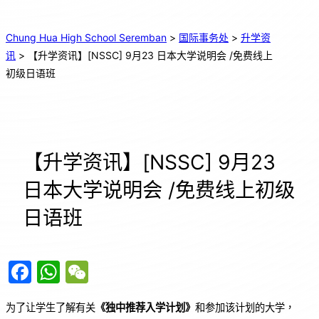
Chung Hua High School Seremban
>
国际事务处
>
升学资
讯
>
【升学资讯】[NSSC] 9月23 日本大学说明会 /免费线上
初级日语班
【升学资讯】[NSSC] 9月23
日本大学说明会 /免费线上初级
日语班
F
W
W
a
h
e
为了让学生了解有关
《独中推荐入学计划》
和参加该计划的大学，
c
at
C