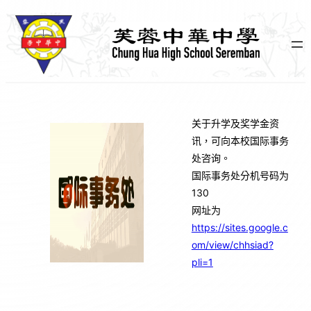
跳
至
主
要
內
容
关于升学及奖学金资
讯，可向本校国际事务
处咨询。
国际事务处分机号码为
130
网址为
https://sites.google.c
om/view/chhsiad?
pli=1