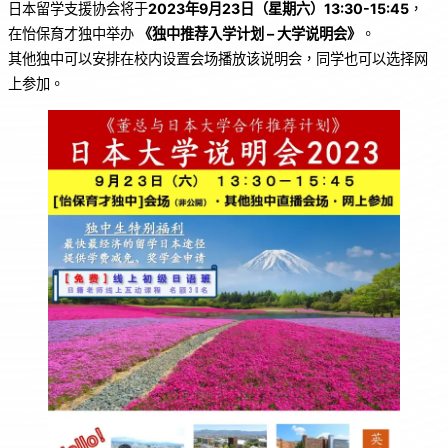
日本留学支援协会将于
2023年9月23日（星期六）13:30-15:45
，
e
s
h
在怡保育才独中举办
《独中推荐入学计划 – 大学说明会》
。
b
A
at
其他独中可以安排在校内设置会场播放该说明会，同学也可以选择网
o
p
上参加。
o
p
k